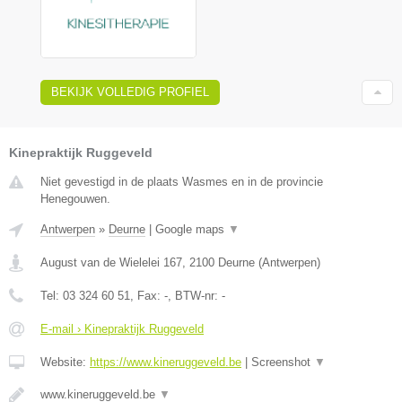
BEKIJK VOLLEDIG PROFIEL
Kinepraktijk Ruggeveld
Niet gevestigd in de plaats Wasmes en in de provincie
Henegouwen.
Antwerpen
»
Deurne
|
Google maps
▼
August van de Wielelei 167
,
2100
Deurne
(
Antwerpen
)
Tel:
03 324 60 51
, Fax:
-
, BTW-nr:
-
E-mail › Kinepraktijk Ruggeveld
Website:
https://www.kineruggeveld.be
|
Screenshot
▼
www.kineruggeveld.be
▼