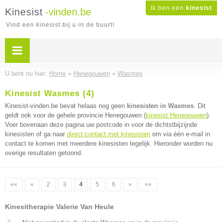
Ik ben een
kinesist
Kinesist
-vinden.be
Vind een kinesist bij u in de buurt!
U bent nu hier:
Home
»
Henegouwen
»
Wasmes
Kinesist Wasmes (4)
Kinesist-vinden.be bevat helaas nog geen
kinesisten in Wasmes
. Dit
geldt ook voor de gehele provincie Henegouwen (
kinesist Henegouwen
).
Voer bovenaan deze pagina uw postcode in voor de dichtstbijzijnde
kinesisten of ga naar
direct contact met kinesisten
om via één e-mail in
contact te komen met meerdere kinesisten tegelijk. Hieronder worden nu
overige resultaten getoond.
««
«
2
3
4
5
6
»
»»
Kinesitherapie Valerie Van Heule