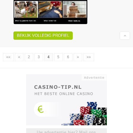
BEKIJK VOLLEDIG PROFIEL
««
«
2
3
4
5
6
»
»»
Uw advertentie hier? Mail ons