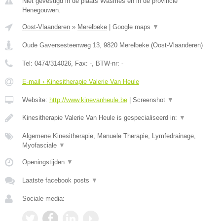
Niet gevestigd in de plaats Wasmes en in de provincie
Henegouwen.
Oost-Vlaanderen
»
Merelbeke
|
Google maps
▼
Oude Gaversesteenweg 13
,
9820
Merelbeke
(
Oost-Vlaanderen
)
Tel:
0474/314026
, Fax:
-
, BTW-nr:
-
E-mail › Kinesitherapie Valerie Van Heule
Website:
http://www.kinevanheule.be
|
Screenshot
▼
Kinesitherapie Valerie Van Heule is gespecialiseerd in:
▼
Algemene Kinesitherapie, Manuele Therapie, Lymfedrainage,
Myofasciale
▼
Openingstijden
▼
Laatste facebook posts
▼
Sociale media: