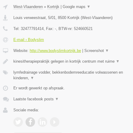
West-Vlaanderen
»
Kortrijk
|
Google maps
▼
Louis verweestraat, 5/01
,
8500
Kortrijk
(
West-Vlaanderen
)
Tel:
32477791414
, Fax:
-
, BTW-nr:
524660521
E-mail › Bodyslim
Website:
http://www.bodyslimkortrijk.be
|
Screenshot
▼
kinesitherapiepraktijk gelegen in kortrijk centrum met ruime
▼
lymfedrainage vodder, bekkenbodemreeducatie volwassenen en
kinderen,
▼
Er wordt gewerkt op afspraak.
Laatste facebook posts
▼
Sociale media: