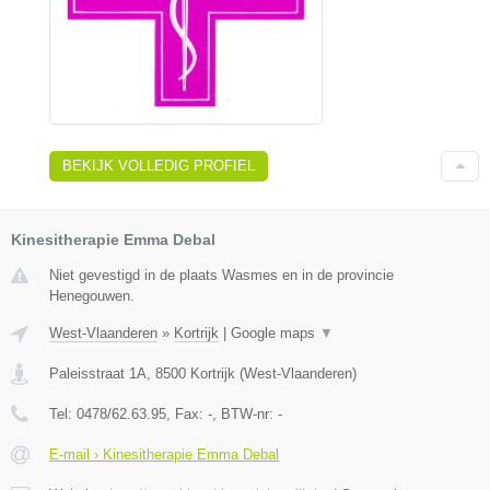
BEKIJK VOLLEDIG PROFIEL
Kinesitherapie Emma Debal
Niet gevestigd in de plaats Wasmes en in de provincie
Henegouwen.
West-Vlaanderen
»
Kortrijk
|
Google maps
▼
Paleisstraat 1A
,
8500
Kortrijk
(
West-Vlaanderen
)
Tel:
0478/62.63.95
, Fax:
-
, BTW-nr:
-
E-mail › Kinesitherapie Emma Debal