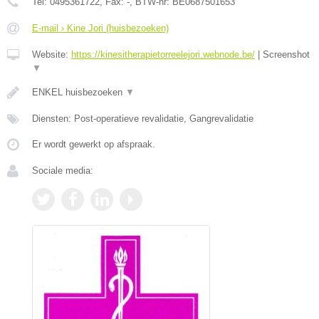
Tel:
0495361722
, Fax:
-
, BTW-nr:
BE0687501653
E-mail › Kine Jori (huisbezoeken)
Website:
https://kinesitherapietorreelejori.webnode.be/
|
Screenshot
▼
ENKEL huisbezoeken
▼
Diensten: Post-operatieve revalidatie, Gangrevalidatie
Er wordt gewerkt op afspraak.
Sociale media: