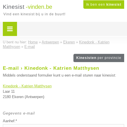
Ik ben een
kinesist
Kinesist
-vinden.be
Vind een kinesist bij u in de buurt!
U bent nu hier:
Home
»
Antwerpen
»
Ekeren
»
Kinedonk - Katrien
Matthysen
»
E-mail
Kinesisten
per provincie
E-mail › Kinedonk - Katrien Matthysen
Middels onderstaand formulier kunt u een e-mail sturen naar kinesist:
Kinedonk - Katrien Matthysen
Laar 11
2180 Ekeren (Antwerpen)
Gegevens e-mail
Aanhef:*