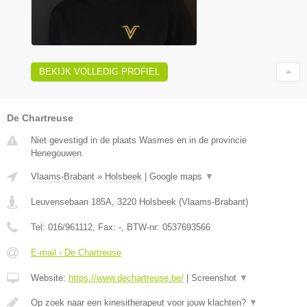
BEKIJK VOLLEDIG PROFIEL
De Chartreuse
Niet gevestigd in de plaats Wasmes en in de provincie
Henegouwen.
Vlaams-Brabant
»
Holsbeek
|
Google maps
▼
Leuvensebaan 185A
,
3220
Holsbeek
(
Vlaams-Brabant
)
Tel:
016/961112
, Fax:
-
, BTW-nr:
0537693566
E-mail › De Chartreuse
Website:
https://www.dechartreuse.be/
|
Screenshot
▼
Op zoek naar een kinesitherapeut voor jouw klachten?
▼