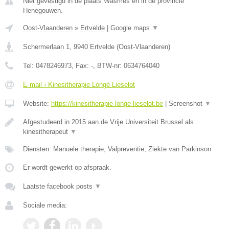
Niet gevestigd in de plaats Wasmes en in de provincie
Henegouwen.
Oost-Vlaanderen
»
Ertvelde
|
Google maps
▼
Schermerlaan 1
,
9940
Ertvelde
(
Oost-Vlaanderen
)
Tel:
0478246973
, Fax:
-
, BTW-nr:
0634764040
E-mail › Kinesitherapie Longé Lieselot
Website:
https://kinesitherapie-longe-lieselot.be
|
Screenshot
▼
Afgestudeerd in 2015 aan de Vrije Universiteit Brussel als
kinesitherapeut
▼
Diensten: Manuele therapie, Valpreventie, Ziekte van Parkinson
Er wordt gewerkt op afspraak.
Laatste facebook posts
▼
Sociale media: