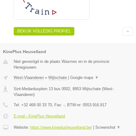
BEKIJK VOLLEDIG PROFIEL
KinePlus Heuvelland
Niet gevestigd in de plaats Wasmes en in de provincie
Henegouwen.
West-Vlaanderen
»
Wijtschate
|
Google maps
▼
Sint-Medardusplein 13 bus 0002
,
8953
Wijtschate
(
West-
Vlaanderen
)
Tel:
+32 468 00 33 70
, Fax:
-
, BTW-nr:
0553.916.817
E-mail › KinePlus Heuvelland
Website:
https://www.kineplusheuvelland.be/
|
Screenshot
▼