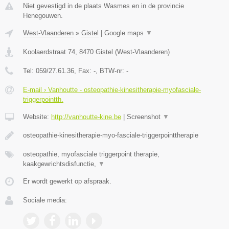
Niet gevestigd in de plaats Wasmes en in de provincie
Henegouwen.
West-Vlaanderen
»
Gistel
|
Google maps
▼
Koolaerdstraat 74
,
8470
Gistel
(
West-Vlaanderen
)
Tel:
059/27.61.36
, Fax:
-
, BTW-nr:
-
E-mail › Vanhoutte - osteopathie-kinesitherapie-myofasciale-
triggerpointth.
Website:
http://vanhoutte-kine.be
|
Screenshot
▼
osteopathie-kinesitherapie-myo-fasciale-triggerpointtherapie
osteopathie, myofasciale triggerpoint therapie,
kaakgewrichtsdisfunctie,
▼
Er wordt gewerkt op afspraak.
Sociale media: