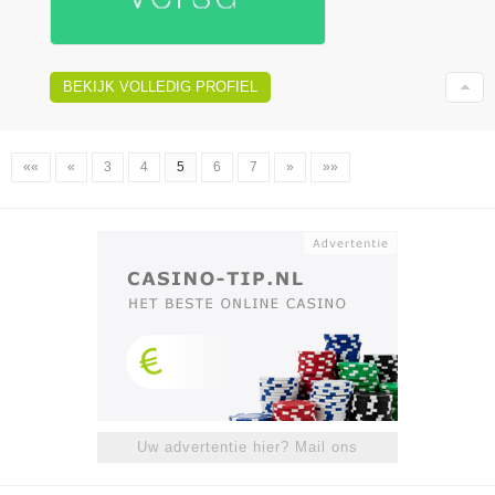
BEKIJK VOLLEDIG PROFIEL
««
«
3
4
5
6
7
»
»»
Uw advertentie hier? Mail ons