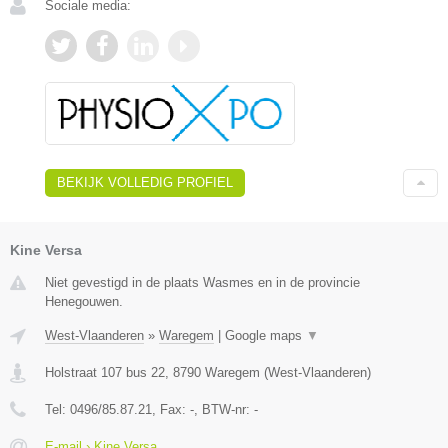
Sociale media:
BEKIJK VOLLEDIG PROFIEL
Kine Versa
Niet gevestigd in de plaats Wasmes en in de provincie
Henegouwen.
West-Vlaanderen
»
Waregem
|
Google maps
▼
Holstraat 107 bus 22
,
8790
Waregem
(
West-Vlaanderen
)
Tel:
0496/85.87.21
, Fax:
-
, BTW-nr:
-
E-mail › Kine Versa