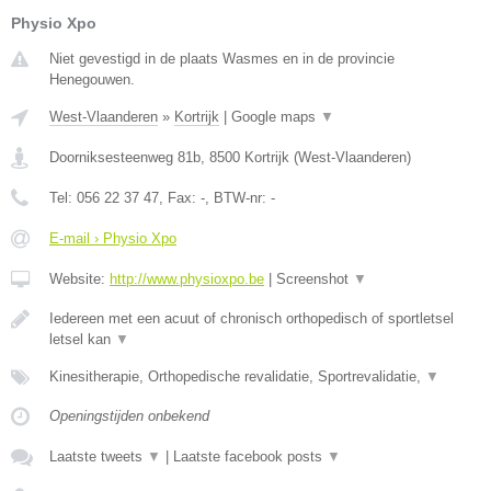
Physio Xpo
Niet gevestigd in de plaats Wasmes en in de provincie
Henegouwen.
West-Vlaanderen
»
Kortrijk
|
Google maps
▼
Doorniksesteenweg 81b
,
8500
Kortrijk
(
West-Vlaanderen
)
Tel:
056 22 37 47
, Fax:
-
, BTW-nr:
-
E-mail › Physio Xpo
Website:
http://www.physioxpo.be
|
Screenshot
▼
Iedereen met een acuut of chronisch orthopedisch of sportletsel
letsel kan
▼
Kinesitherapie, Orthopedische revalidatie, Sportrevalidatie,
▼
Openingstijden onbekend
Laatste tweets
▼
|
Laatste facebook posts
▼