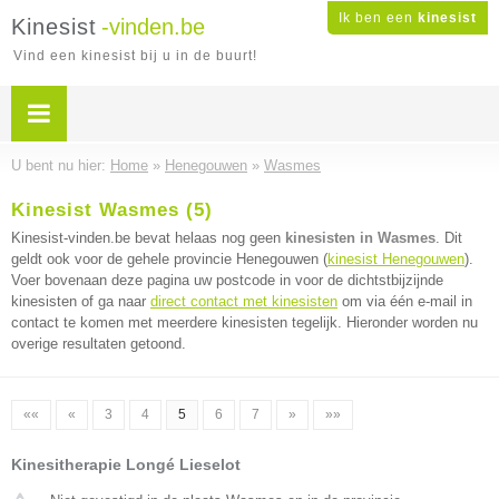
Ik ben een
kinesist
Kinesist
-vinden.be
Vind een kinesist bij u in de buurt!
U bent nu hier:
Home
»
Henegouwen
»
Wasmes
Kinesist Wasmes (5)
Kinesist-vinden.be bevat helaas nog geen
kinesisten in Wasmes
. Dit
geldt ook voor de gehele provincie Henegouwen (
kinesist Henegouwen
).
Voer bovenaan deze pagina uw postcode in voor de dichtstbijzijnde
kinesisten of ga naar
direct contact met kinesisten
om via één e-mail in
contact te komen met meerdere kinesisten tegelijk. Hieronder worden nu
overige resultaten getoond.
««
«
3
4
5
6
7
»
»»
Kinesitherapie Longé Lieselot