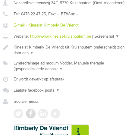
Nazarethsesteenweg 34F
,
9770
Kruishoutem
(
Oost-Vlaanderen
)
Tel:
0473 22 47 25
, Fax:
-
, BTW-nr:
-
E-mail › Kinesist Kimberly De Vriendt
Website:
http://www.kinesist-kruishoutem.be
|
Screenshot
▼
Kinesist Kimberly De Vriendt uit Kruishoutem onderscheidt zich
door een
▼
Lymfedrainage ad modum Vodder, Manuele therapie
(gespecialiseerde aanpak
▼
Er wordt gewerkt op afspraak.
Laatste facebook posts
▼
Sociale media: