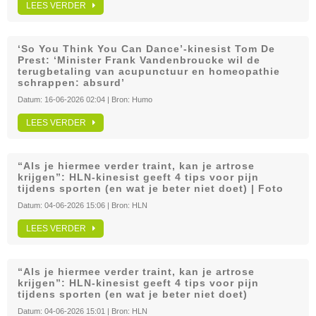
LEES VERDER
‘So You Think You Can Dance’-kinesist Tom De
Prest: ‘Minister Frank Vandenbroucke wil de
terugbetaling van acupunctuur en homeopathie
schrappen: absurd’
Datum:
16-06-2026 02:04
| Bron:
Humo
LEES VERDER
“Als je hiermee verder traint, kan je artrose
krijgen”: HLN‑kinesist geeft 4 tips voor pijn
tijdens sporten (en wat je beter niet doet) | Foto
Datum:
04-06-2026 15:06
| Bron:
HLN
LEES VERDER
“Als je hiermee verder traint, kan je artrose
krijgen”: HLN‑kinesist geeft 4 tips voor pijn
tijdens sporten (en wat je beter niet doet)
Datum:
04-06-2026 15:01
| Bron:
HLN