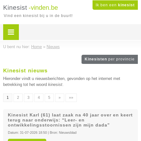
Ik ben een
kinesist
Kinesist
-vinden.be
Vind een kinesist bij u in de buurt!
U bent nu hier:
Home
»
Nieuws
Kinesisten
per provincie
Kinesist nieuws
Hieronder vindt u nieuwsberichten, gevonden op het internet met
betrekking tot het woord
kinesist
.
1
2
3
4
5
»
»»
Kinesist Karl (61) laat zaak na 40 jaar over en keert
terug naar onderwijs: “Leer- en
ontwikkelingsstoornissen zijn mijn dada”
Datum:
31-07-2026 18:50
| Bron:
Nieuwsblad