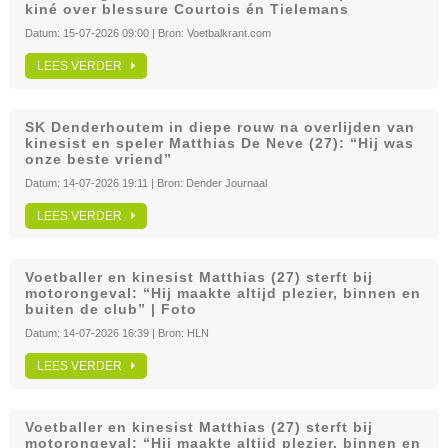
kiné over blessure Courtois én Tielemans
Datum:
15-07-2026 09:00
| Bron:
Voetbalkrant.com
LEES VERDER
SK Denderhoutem in diepe rouw na overlijden van
kinesist en speler Matthias De Neve (27): “Hij was
onze beste vriend”
Datum:
14-07-2026 19:11
| Bron:
Dender Journaal
LEES VERDER
Voetballer en kinesist Matthias (27) sterft bij
motorongeval: “Hij maakte altijd plezier, binnen en
buiten de club” | Foto
Datum:
14-07-2026 16:39
| Bron:
HLN
LEES VERDER
Voetballer en kinesist Matthias (27) sterft bij
motorongeval: “Hij maakte altijd plezier, binnen en