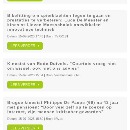
Bikefitting om spierklachten tegen te gaan en
prestaties te verbeteren: Luca De Meester en
kinesist Lieven Maesschalck ontwikkelen
innovatieve techniek
Datum:
15-07-2026 17:43
| Bron:
TV OOST
LEES VERDER
Kinesist van Rode Duivels: “Courtois vroeg niet
om wissel, ook niet ons advies”
Datum:
15-07-2026 15:54
| Bron:
VoetbalPrimeur.be
LEES VERDER
Brugse kinesist Philippe De Paepe (69) na 43 jaar
met pensioen: “Door veel zelf op te zoeken op
internet, zijn mensen kritischer geworden”
Datum:
15-07-2026 15:39
| Bron:
KW.be
LEES VERDER