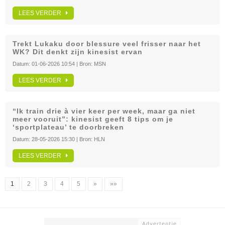
LEES VERDER
Trekt Lukaku door blessure veel frisser naar het
WK? Dit denkt zijn kinesist ervan
Datum:
01-06-2026 10:54
| Bron:
MSN
LEES VERDER
“Ik train drie à vier keer per week, maar ga niet
meer vooruit”: kinesist geeft 8 tips om je
‘sportplateau’ te doorbreken
Datum:
28-05-2026 15:30
| Bron:
HLN
LEES VERDER
1
2
3
4
5
»
»»