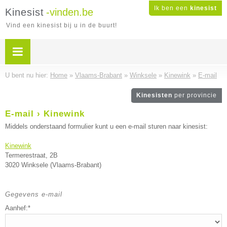
Ik ben een
kinesist
Kinesist
-vinden.be
Vind een kinesist bij u in de buurt!
U bent nu hier:
Home
»
Vlaams-Brabant
»
Winksele
»
Kinewink
»
E-mail
Kinesisten
per provincie
E-mail › Kinewink
Middels onderstaand formulier kunt u een e-mail sturen naar kinesist:
Kinewink
Termerestraat, 2B
3020 Winksele (Vlaams-Brabant)
Gegevens e-mail
Aanhef:*