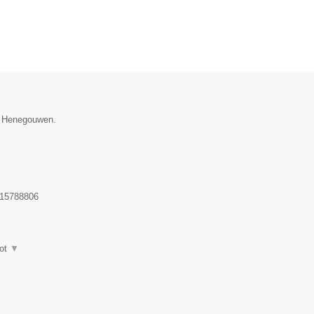
ie Henegouwen.
15788806
ot
▼