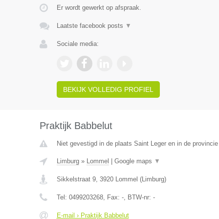
Er wordt gewerkt op afspraak.
Laatste facebook posts
▼
Sociale media:
BEKIJK VOLLEDIG PROFIEL
Praktijk Babbelut
Niet gevestigd in de plaats Saint Leger en in de provinc
Limburg
»
Lommel
|
Google maps
▼
Sikkelstraat 9
,
3920
Lommel
(
Limburg
)
Tel:
0499203268
, Fax:
-
, BTW-nr:
-
E-mail › Praktijk Babbelut