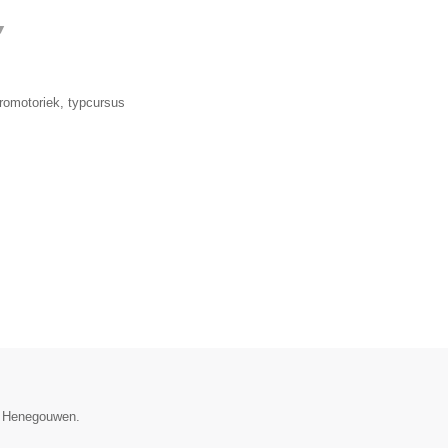
▼
romotoriek, typcursus
ie Henegouwen.