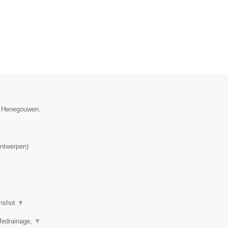
ie Henegouwen.
ntwerpen
)
nshot
▼
mfedrainage,
▼