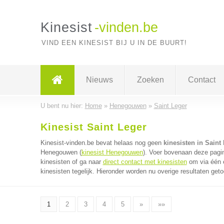
Kinesist
-vinden.be
VIND EEN KINESIST BIJ U IN DE BUURT!
Nieuws
Zoeken
Contact
U bent nu hier:
Home
»
Henegouwen
»
Saint Leger
Kinesist Saint Leger
Kinesist-vinden.be bevat helaas nog geen
kinesisten in Saint
Henegouwen (
kinesist Henegouwen
). Voer bovenaan deze pagin
kinesisten of ga naar
direct contact met kinesisten
om via één e
kinesisten tegelijk. Hieronder worden nu overige resultaten get
1
2
3
4
5
»
»»