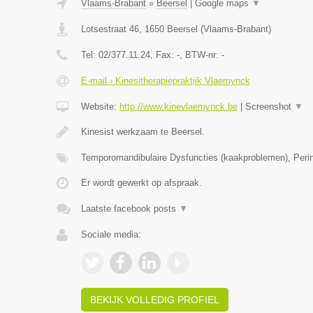
Vlaams-Brabant
»
Beersel
|
Google maps
▼
Lotsestraat 46
,
1650
Beersel
(
Vlaams-Brabant
)
Tel:
02/377.11.24
, Fax:
-
, BTW-nr:
-
E-mail › Kinesitherapiepraktijk Vlaemynck
Website:
http://www.kinevlaemynck.be
|
Screenshot
▼
Kinesist werkzaam te Beersel.
Temporomandibulaire Dysfuncties (kaakproblemen), Perin
Er wordt gewerkt op afspraak.
Laatste facebook posts
▼
Sociale media:
BEKIJK VOLLEDIG PROFIEL