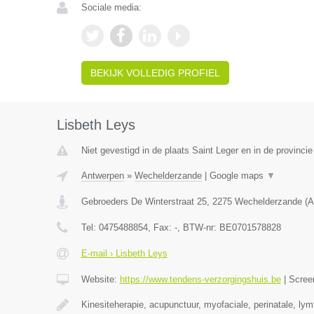
Sociale media:
BEKIJK VOLLEDIG PROFIEL
Lisbeth Leys
Niet gevestigd in de plaats Saint Leger en in de provinc
Antwerpen
»
Wechelderzande
|
Google maps
▼
Gebroeders De Winterstraat 25
,
2275
Wechelderzande
(
A
Tel:
0475488854
, Fax:
-
, BTW-nr:
BE0701578828
E-mail › Lisbeth Leys
Website:
https://www.tendens-verzorgingshuis.be
|
Scree
Kinesiteherapie, acupunctuur, myofaciale, perinatale, ly