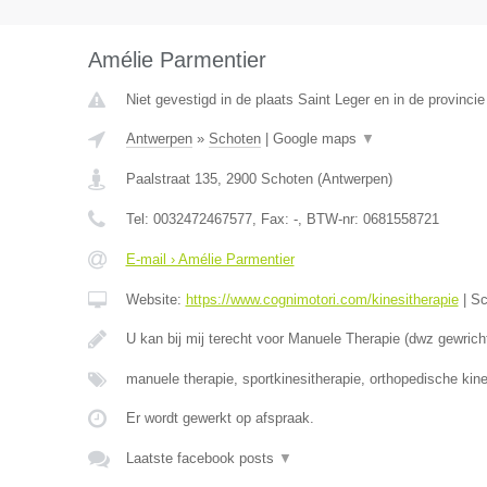
Amélie Parmentier
Niet gevestigd in de plaats Saint Leger en in de provinc
Antwerpen
»
Schoten
|
Google maps
▼
Paalstraat 135
,
2900
Schoten
(
Antwerpen
)
Tel:
0032472467577
, Fax:
-
, BTW-nr:
0681558721
E-mail › Amélie Parmentier
Website:
https://www.cognimotori.com/kinesitherapie
|
Sc
U kan bij mij terecht voor Manuele Therapie (dwz gewrich
manuele therapie, sportkinesitherapie, orthopedische kin
Er wordt gewerkt op afspraak.
Laatste facebook posts
▼