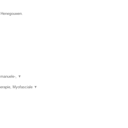
ie Henegouwen.
, manuele-,
▼
herapie, Myofasciale
▼