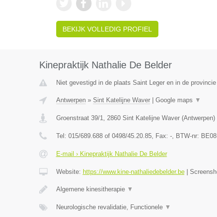
BEKIJK VOLLEDIG PROFIEL
Kinepraktijk Nathalie De Belder
Niet gevestigd in de plaats Saint Leger en in de provinc
Antwerpen
»
Sint Katelijne Waver
|
Google maps
▼
Groenstraat 39/1
,
2860
Sint Katelijne Waver
(
Antwerpen
)
Tel:
015/689.688 of 0498/45.20.85
, Fax:
-
, BTW-nr:
BE08
E-mail › Kinepraktijk Nathalie De Belder
Website:
https://www.kine-nathaliedebelder.be
|
Screensh
Algemene kinesitherapie
▼
Neurologische revalidatie, Functionele
▼