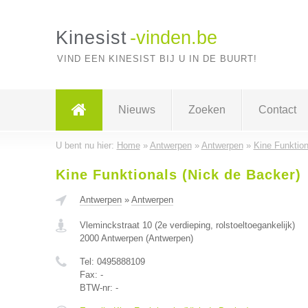
Kinesist
-vinden.be
VIND EEN KINESIST BIJ U IN DE BUURT!
Nieuws
Zoeken
Contact
U bent nu hier:
Home
»
Antwerpen
»
Antwerpen
»
Kine Funktion
Kine Funktionals (Nick de Backer)
Antwerpen
»
Antwerpen
Vleminckstraat 10 (2e verdieping, rolstoeltoegankelijk)
2000
Antwerpen
(
Antwerpen
)
Tel:
0495888109
Fax:
-
BTW-nr:
-