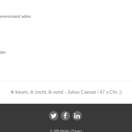
bovenstaand adres.
den:
Ik kwam, ik zocht, ik vond - Julius Caesar / 47 v.Chr. ;)
©
JBB Media
|
Privacy