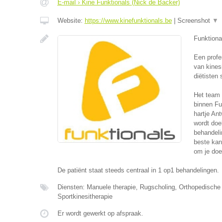
E-mail › Kine Funktionals (Nick de Backer)
Website:
https://www.kinefunktionals.be
|
Screenshot
▼
Funktional
Een profe
van kines
diëtisten 
Het team 
binnen Fu
hartje Ant
wordt doe
behandelin
beste kan
om je doel
De patiënt staat steeds centraal in 1 op1 behandelingen.
Diensten: Manuele therapie, Rugscholing, Orthopedische 
Sportkinesitherapie
Er wordt gewerkt op afspraak.