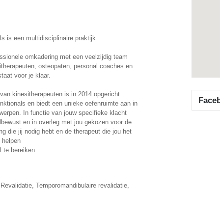
s is een multidisciplinaire praktijk.
ssionele omkadering met een veelzijdig team
itherapeuten, osteopaten, personal coaches en
staat voor je klaar.
van kinesitherapeuten is in 2014 opgericht
Face
nktionals en biedt een unieke oefenruimte aan in
werpen. In functie van jouw specifieke klacht
lbewust en in overleg met jou gekozen voor de
g die jij nodig hebt en de therapeut die jou het
 helpen
 te bereiken.
Revalidatie, Temporomandibulaire revalidatie,