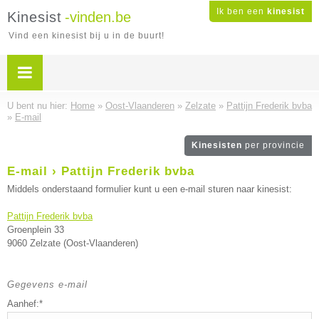
Ik ben een
kinesist
Kinesist
-vinden.be
Vind een kinesist bij u in de buurt!
U bent nu hier:
Home
»
Oost-Vlaanderen
»
Zelzate
»
Pattijn Frederik bvba
»
E-mail
Kinesisten
per provincie
E-mail › Pattijn Frederik bvba
Middels onderstaand formulier kunt u een e-mail sturen naar kinesist:
Pattijn Frederik bvba
Groenplein 33
9060 Zelzate (Oost-Vlaanderen)
Gegevens e-mail
Aanhef:*