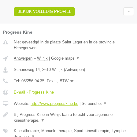
BEKIJK VOLLEDIG PROFIEL
Progress Kine
Niet gevestigd in de plaats Saint Leger en in de provincie
Henegouwen.
Antwerpen
»
Wilrijk
|
Google maps
▼
Schansweg 14
,
2610
Wilrijk
(
Antwerpen
)
Tel:
03/256.94.35
, Fax:
-
, BTW-nr:
-
E-mail › Progress Kine
Website:
http://www.progresskine.be
|
Screenshot
▼
Bij Progress Kine in Wilrijk kan u terecht voor algemene
kinesitherapie,
▼
Kinesitherapie, Manuele therapie, Sport kinesitherapie, Lymphe-
drainage,
▼