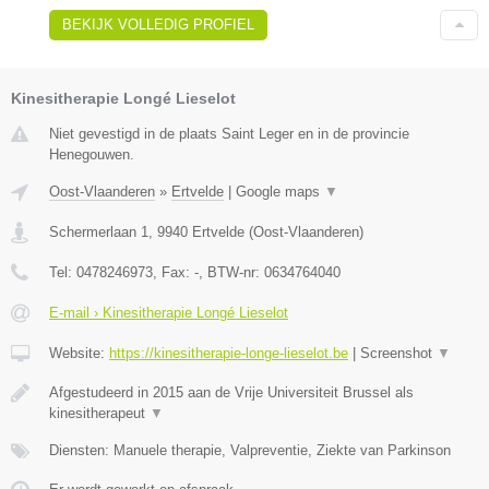
BEKIJK VOLLEDIG PROFIEL
Kinesitherapie Longé Lieselot
Niet gevestigd in de plaats Saint Leger en in de provincie
Henegouwen.
Oost-Vlaanderen
»
Ertvelde
|
Google maps
▼
Schermerlaan 1
,
9940
Ertvelde
(
Oost-Vlaanderen
)
Tel:
0478246973
, Fax:
-
, BTW-nr:
0634764040
E-mail › Kinesitherapie Longé Lieselot
Website:
https://kinesitherapie-longe-lieselot.be
|
Screenshot
▼
Afgestudeerd in 2015 aan de Vrije Universiteit Brussel als
kinesitherapeut
▼
Diensten: Manuele therapie, Valpreventie, Ziekte van Parkinson