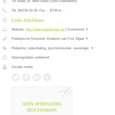
Ter Walle 18
,
9880
Aalter
(
Oost-Vlaanderen
)
Tel:
09/236.54.59
, Fax:
-
, BTW-nr:
-
E-mail › Kine Delvaux
Website:
http://www.kinedelvaux.be
|
Screenshot
▼
Pediatrische Kinesiste: Kinderen van 0 tot 18jaar
▼
Pediartrie ( ademhaling, psychomotoriek, neurologie,
▼
Openingstijden onbekend
Sociale media: