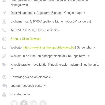
Niet gevestigd in de plaats Saint Leger en in de provincie
Henegouwen.
Oost-Vlaanderen
»
Appelterre Eichem
|
Google maps
▼
Eichemstraat 4
,
9400
Appelterre Eichem
(
Oost-Vlaanderen
)
Tel:
054 73 02 00
, Fax:
-
, BTW-nr:
-
E-mail › Silke Dewaele
Website:
http://www.kinesitherapeutdewaele.be
|
Screenshot
▼
Welkom in de kiné- en osteopathiepraktijk te Appelterre.
▼
Kinesitherapie - revalidatie, Kinesitherapie - ademhalingstherapie,
▼
Er wordt gewerkt op afspraak.
Laatste facebook posts
▼
Sociale media: