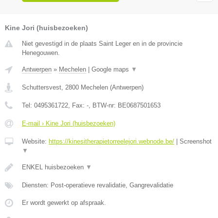
Kine Jori (huisbezoeken)
Niet gevestigd in de plaats Saint Leger en in de provincie
Henegouwen.
Antwerpen
»
Mechelen
|
Google maps
▼
Schuttersvest
,
2800
Mechelen
(
Antwerpen
)
Tel:
0495361722
, Fax:
-
, BTW-nr:
BE0687501653
E-mail › Kine Jori (huisbezoeken)
Website:
https://kinesitherapietorreelejori.webnode.be/
|
Screenshot
▼
ENKEL huisbezoeken
▼
Diensten: Post-operatieve revalidatie, Gangrevalidatie
Er wordt gewerkt op afspraak.