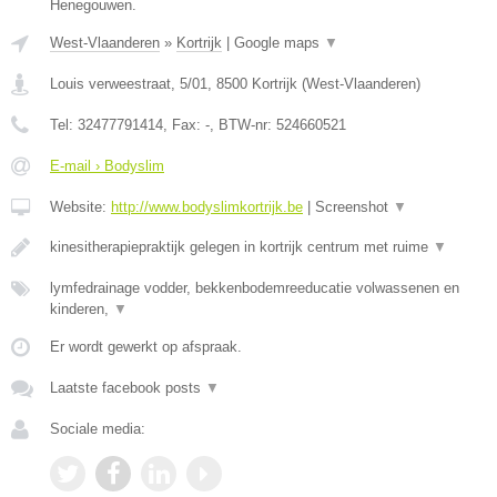
Henegouwen.
West-Vlaanderen
»
Kortrijk
|
Google maps
▼
Louis verweestraat, 5/01
,
8500
Kortrijk
(
West-Vlaanderen
)
Tel:
32477791414
, Fax:
-
, BTW-nr:
524660521
E-mail › Bodyslim
Website:
http://www.bodyslimkortrijk.be
|
Screenshot
▼
kinesitherapiepraktijk gelegen in kortrijk centrum met ruime
▼
lymfedrainage vodder, bekkenbodemreeducatie volwassenen en
kinderen,
▼
Er wordt gewerkt op afspraak.
Laatste facebook posts
▼
Sociale media: