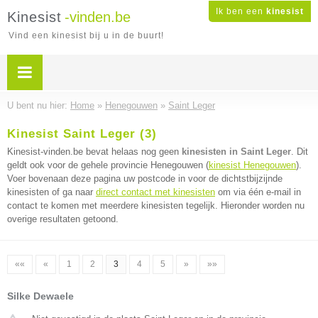
Ik ben een
kinesist
Kinesist
-vinden.be
Vind een kinesist bij u in de buurt!
U bent nu hier:
Home
»
Henegouwen
»
Saint Leger
Kinesist Saint Leger (3)
Kinesist-vinden.be bevat helaas nog geen
kinesisten in Saint Leger
. Dit
geldt ook voor de gehele provincie Henegouwen (
kinesist Henegouwen
).
Voer bovenaan deze pagina uw postcode in voor de dichtstbijzijnde
kinesisten of ga naar
direct contact met kinesisten
om via één e-mail in
contact te komen met meerdere kinesisten tegelijk. Hieronder worden nu
overige resultaten getoond.
««
«
1
2
3
4
5
»
»»
Silke Dewaele