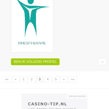
BEKIJK VOLLEDIG PROFIEL
««
«
1
2
3
4
5
»
»»