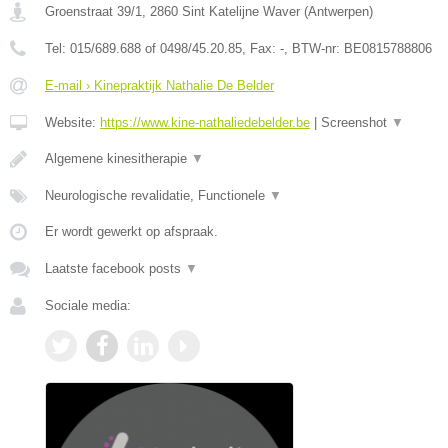
Groenstraat 39/1
,
2860
Sint Katelijne Waver
(
Antwerpen
)
Tel:
015/689.688 of 0498/45.20.85
, Fax:
-
, BTW-nr:
BE0815788806
E-mail › Kinepraktijk Nathalie De Belder
Website:
https://www.kine-nathaliedebelder.be
|
Screenshot
▼
Algemene kinesitherapie
▼
Neurologische revalidatie, Functionele
▼
Er wordt gewerkt op afspraak.
Laatste facebook posts
▼
Sociale media: