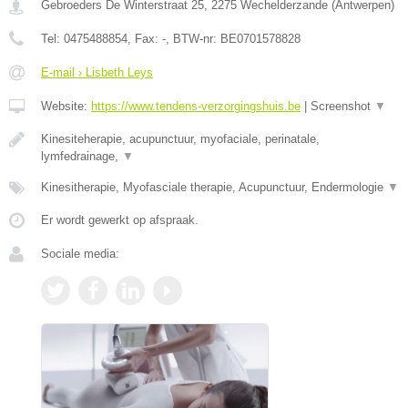
Gebroeders De Winterstraat 25
,
2275
Wechelderzande
(
Antwerpen
)
Tel:
0475488854
, Fax:
-
, BTW-nr:
BE0701578828
E-mail › Lisbeth Leys
Website:
https://www.tendens-verzorgingshuis.be
|
Screenshot
▼
Kinesiteherapie, acupunctuur, myofaciale, perinatale,
lymfedrainage,
▼
Kinesitherapie, Myofasciale therapie, Acupunctuur, Endermologie
▼
Er wordt gewerkt op afspraak.
Sociale media: