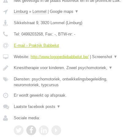
Niet gevestigd in de plaats Rouvreux en in de provincie Luik.
Limburg
»
Lommel
|
Google maps
▼
Sikkelstraat 9
,
3920
Lommel
(
Limburg
)
Tel:
0499203268
, Fax:
-
, BTW-nr:
-
E-mail › Praktijk Babbelut
Website:
http://www.logopediebabbelut.be/
|
Screenshot
▼
Kinesitherapie voor kinderen. Zowel psychomotoriek,
▼
Diensten: psychomotoriek, ontwikkelingsbegeleiding,
neuromotoriek, typcursus
Er wordt gewerkt op afspraak.
Laatste facebook posts
▼
Sociale media: