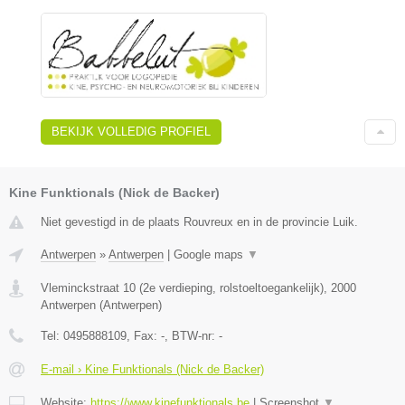
BEKIJK VOLLEDIG PROFIEL
Kine Funktionals (Nick de Backer)
Niet gevestigd in de plaats Rouvreux en in de provincie Luik.
Antwerpen
»
Antwerpen
|
Google maps
▼
Vleminckstraat 10 (2e verdieping, rolstoeltoegankelijk)
,
2000
Antwerpen
(
Antwerpen
)
Tel:
0495888109
, Fax:
-
, BTW-nr:
-
E-mail › Kine Funktionals (Nick de Backer)
Website:
https://www.kinefunktionals.be
|
Screenshot
▼