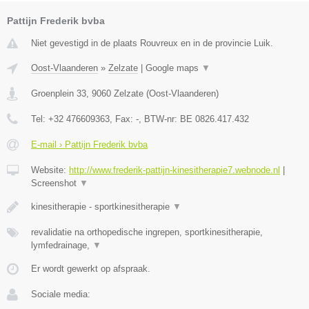
Pattijn Frederik bvba
Niet gevestigd in de plaats Rouvreux en in de provincie Luik.
Oost-Vlaanderen
»
Zelzate
|
Google maps
▼
Groenplein 33
,
9060
Zelzate
(
Oost-Vlaanderen
)
Tel:
+32 476609363
, Fax:
-
, BTW-nr:
BE 0826.417.432
E-mail › Pattijn Frederik bvba
Website:
http://www.frederik-pattijn-kinesitherapie7.webnode.nl
|
Screenshot
▼
kinesitherapie - sportkinesitherapie
▼
revalidatie na orthopedische ingrepen, sportkinesitherapie,
lymfedrainage,
▼
Er wordt gewerkt op afspraak.
Sociale media: