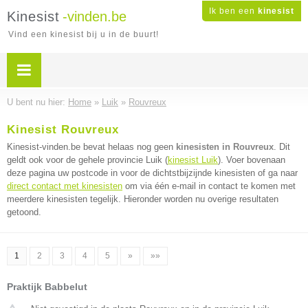
Ik ben een
kinesist
Kinesist
-vinden.be
Vind een kinesist bij u in de buurt!
U bent nu hier:
Home
»
Luik
»
Rouvreux
Kinesist Rouvreux
Kinesist-vinden.be bevat helaas nog geen
kinesisten in Rouvreux
. Dit
geldt ook voor de gehele provincie Luik (
kinesist Luik
). Voer bovenaan
deze pagina uw postcode in voor de dichtstbijzijnde kinesisten of ga naar
direct contact met kinesisten
om via één e-mail in contact te komen met
meerdere kinesisten tegelijk. Hieronder worden nu overige resultaten
getoond.
1
2
3
4
5
»
»»
Praktijk Babbelut