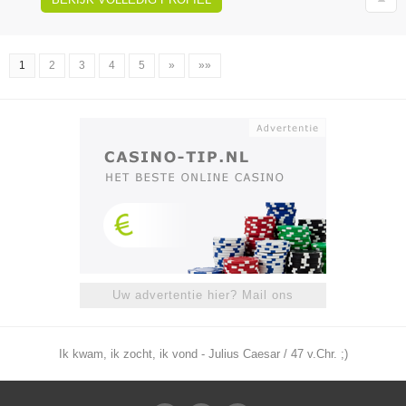
1
2
3
4
5
»
»»
Uw advertentie hier? Mail ons
Ik kwam, ik zocht, ik vond - Julius Caesar / 47 v.Chr. ;)