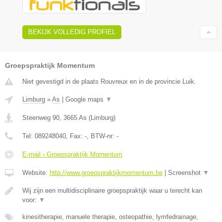
BEKIJK VOLLEDIG PROFIEL
Groepspraktijk Momentum
Niet gevestigd in de plaats Rouvreux en in de provincie Luik.
Limburg
»
As
|
Google maps
▼
Steenweg 90
,
3665
As
(
Limburg
)
Tel:
089248040
, Fax:
-
, BTW-nr:
-
E-mail › Groepspraktijk Momentum
Website:
http://www.groepspraktijkmomentum.be
|
Screenshot
▼
Wij zijn een multidisciplinaire groepspraktijk waar u terecht kan
voor:
▼
kinesitherapie, manuele therapie, osteopathie, lymfedrainage,