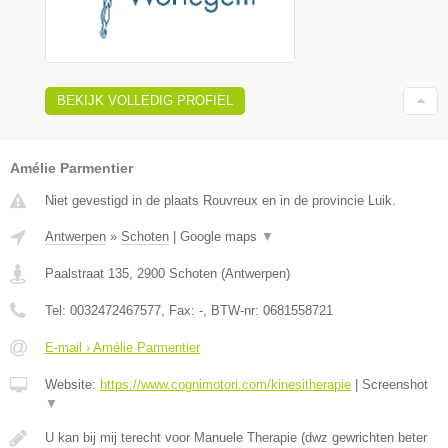
BEKIJK VOLLEDIG PROFIEL
Amélie Parmentier
Niet gevestigd in de plaats Rouvreux en in de provincie Luik.
Antwerpen
»
Schoten
|
Google maps
▼
Paalstraat 135
,
2900
Schoten
(
Antwerpen
)
Tel:
0032472467577
, Fax:
-
, BTW-nr:
0681558721
E-mail › Amélie Parmentier
Website:
https://www.cognimotori.com/kinesitherapie
|
Screenshot
▼
U kan bij mij terecht voor Manuele Therapie (dwz gewrichten beter