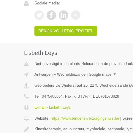
Sociale media:
BEKIJK VOLLEDIG PROFIEL
Lisbeth Leys
Niet gevestigd in de plaats Roloux en in de provincie Luik
Antwerpen
»
Wechelderzande
|
Google maps
▼
Gebroeders De Winterstraat 25
,
2275
Wechelderzande
(
A
Tel:
0475488854
, Fax:
-
, BTW-nr:
BE0701578828
E-mail › Lisbeth Leys
Website:
https://www.tendens-verzorgingshuis.be
|
Scree
Kinesiteherapie, acupunctuur, myofaciale, perinatale, ly