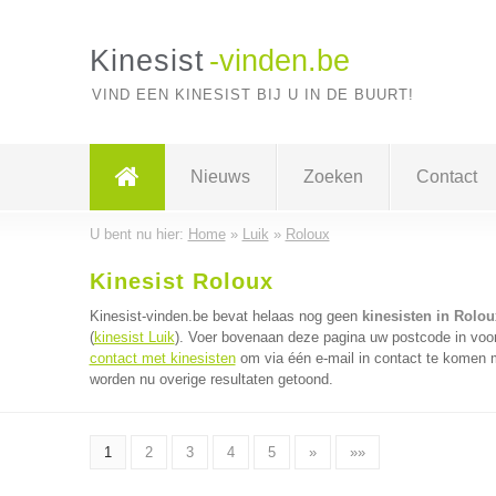
Kinesist
-vinden.be
VIND EEN KINESIST BIJ U IN DE BUURT!
Nieuws
Zoeken
Contact
U bent nu hier:
Home
»
Luik
»
Roloux
Kinesist Roloux
Kinesist-vinden.be bevat helaas nog geen
kinesisten in Rolou
(
kinesist Luik
). Voer bovenaan deze pagina uw postcode in voor 
contact met kinesisten
om via één e-mail in contact te komen m
worden nu overige resultaten getoond.
1
2
3
4
5
»
»»