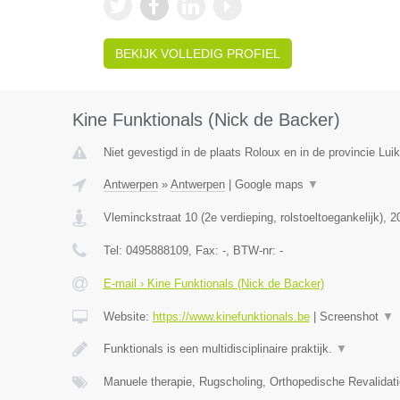
BEKIJK VOLLEDIG PROFIEL
Kine Funktionals (Nick de Backer)
Niet gevestigd in de plaats Roloux en in de provincie Luik
Antwerpen
»
Antwerpen
|
Google maps
▼
Vleminckstraat 10 (2e verdieping, rolstoeltoegankelijk)
,
2
Tel:
0495888109
, Fax:
-
, BTW-nr:
-
E-mail › Kine Funktionals (Nick de Backer)
Website:
https://www.kinefunktionals.be
|
Screenshot
▼
Funktionals is een multidisciplinaire praktijk.
▼
Manuele therapie, Rugscholing, Orthopedische Revalidat