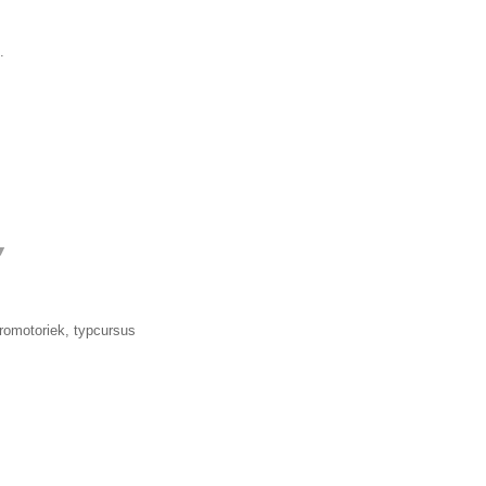
.
▼
romotoriek, typcursus