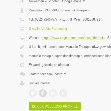
Antwerpen
»
Schoten
|
Google maps
▼
Paalstraat 135
,
2900
Schoten
(
Antwerpen
)
Tel:
0032472467577
, Fax:
-
, BTW-nr:
0681558721
E-mail › Amélie Parmentier
Website:
https://www.cognimotori.com/kinesitherapie
|
Sc
U kan bij mij terecht voor Manuele Therapie (dwz gewrich
manuele therapie, sportkinesitherapie, orthopedische kin
Er wordt gewerkt op afspraak.
Laatste facebook posts
▼
Sociale media:
BEKIJK VOLLEDIG PROFIEL