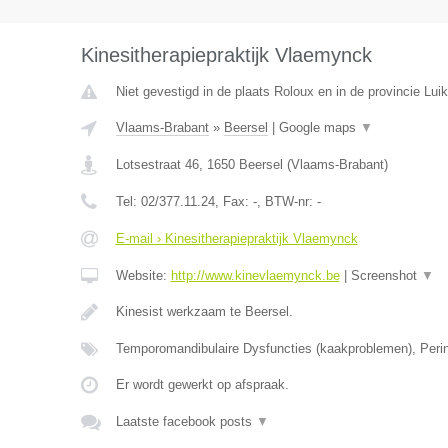
Kinesitherapiepraktijk Vlaemynck
Niet gevestigd in de plaats Roloux en in de provincie Luik
Vlaams-Brabant
»
Beersel
|
Google maps
▼
Lotsestraat 46
,
1650
Beersel
(
Vlaams-Brabant
)
Tel:
02/377.11.24
, Fax:
-
, BTW-nr:
-
E-mail › Kinesitherapiepraktijk Vlaemynck
Website:
http://www.kinevlaemynck.be
|
Screenshot
▼
Kinesist werkzaam te Beersel.
Temporomandibulaire Dysfuncties (kaakproblemen), Perin
Er wordt gewerkt op afspraak.
Laatste facebook posts
▼