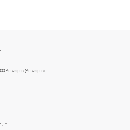
.
000
Antwerpen
(
Antwerpen
)
ie,
▼