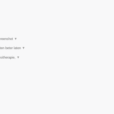
reenshot
▼
ten beter laten
▼
esitherapie,
▼