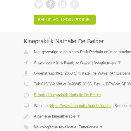
BEKIJK VOLLEDIG PROFIEL
Kinepraktijk Nathalie De Belder
Niet gevestigd in de plaats Petit Rechain en in de provinc
Antwerpen
»
Sint Katelijne Waver
|
Google maps
▼
Groenstraat 39/1
,
2860
Sint Katelijne Waver
(
Antwerpen
)
Tel:
015/689.688 of 0498/45.20.85
, Fax:
-
, BTW-nr:
BE08
E-mail › Kinepraktijk Nathalie De Belder
Website:
https://www.kine-nathaliedebelder.be
|
Screensh
Algemene kinesitherapie
▼
Neurologische revalidatie, Functionele
▼