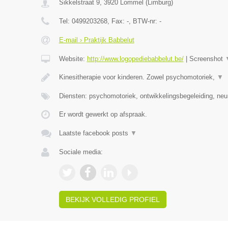
Sikkelstraat 9
,
3920
Lommel
(
Limburg
)
Tel:
0499203268
, Fax:
-
, BTW-nr:
-
E-mail › Praktijk Babbelut
Website:
http://www.logopediebabbelut.be/
|
Screenshot
Kinesitherapie voor kinderen. Zowel psychomotoriek,
▼
Diensten: psychomotoriek, ontwikkelingsbegeleiding, neu
Er wordt gewerkt op afspraak.
Laatste facebook posts
▼
Sociale media:
BEKIJK VOLLEDIG PROFIEL