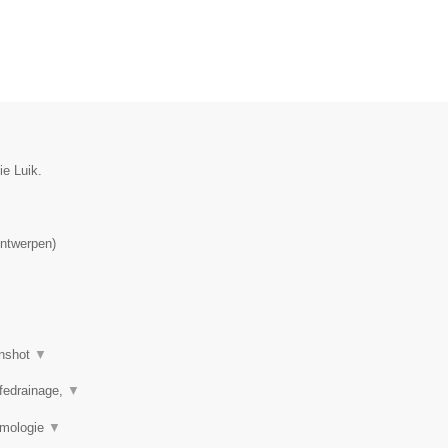
ie Luik.
ntwerpen
)
nshot
▼
mfedrainage,
▼
rmologie
▼