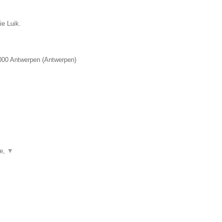
ie Luik.
000
Antwerpen
(
Antwerpen
)
ie,
▼