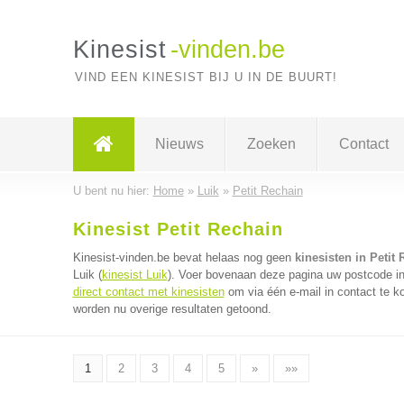
Kinesist
-vinden.be
VIND EEN KINESIST BIJ U IN DE BUURT!
Nieuws
Zoeken
Contact
U bent nu hier:
Home
»
Luik
»
Petit Rechain
Kinesist Petit Rechain
Kinesist-vinden.be bevat helaas nog geen
kinesisten in Petit
Luik (
kinesist Luik
). Voer bovenaan deze pagina uw postcode in v
direct contact met kinesisten
om via één e-mail in contact te k
worden nu overige resultaten getoond.
1
2
3
4
5
»
»»