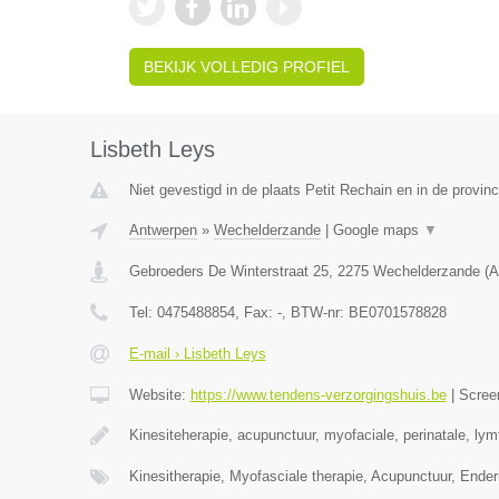
BEKIJK VOLLEDIG PROFIEL
Lisbeth Leys
Niet gevestigd in de plaats Petit Rechain en in de provinc
Antwerpen
»
Wechelderzande
|
Google maps
▼
Gebroeders De Winterstraat 25
,
2275
Wechelderzande
(
A
Tel:
0475488854
, Fax:
-
, BTW-nr:
BE0701578828
E-mail › Lisbeth Leys
Website:
https://www.tendens-verzorgingshuis.be
|
Scree
Kinesiteherapie, acupunctuur, myofaciale, perinatale, ly
Kinesitherapie, Myofasciale therapie, Acupunctuur, Ende