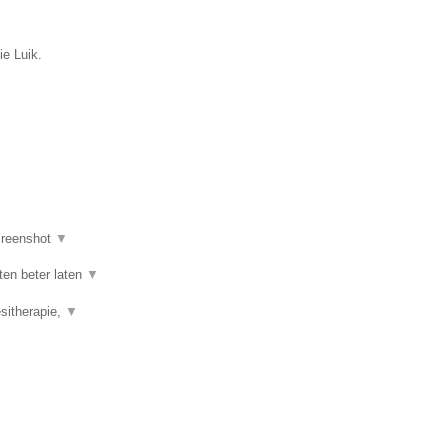
ie Luik.
reenshot
▼
ten beter laten
▼
esitherapie,
▼