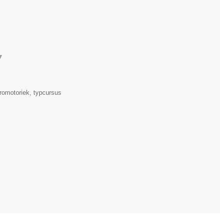
▼
romotoriek, typcursus