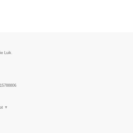
ie Luik.
15788806
ot
▼