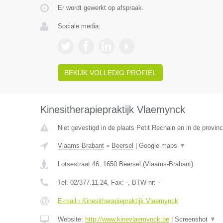
Er wordt gewerkt op afspraak.
Sociale media:
BEKIJK VOLLEDIG PROFIEL
Kinesitherapiepraktijk Vlaemynck
Niet gevestigd in de plaats Petit Rechain en in de provinc
Vlaams-Brabant
»
Beersel
|
Google maps
▼
Lotsestraat 46
,
1650
Beersel
(
Vlaams-Brabant
)
Tel:
02/377.11.24
, Fax:
-
, BTW-nr:
-
E-mail › Kinesitherapiepraktijk Vlaemynck
Website:
http://www.kinevlaemynck.be
|
Screenshot
▼