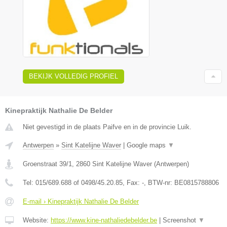
BEKIJK VOLLEDIG PROFIEL
Kinepraktijk Nathalie De Belder
Niet gevestigd in de plaats Paifve en in de provincie Luik.
Antwerpen
»
Sint Katelijne Waver
|
Google maps
▼
Groenstraat 39/1
,
2860
Sint Katelijne Waver
(
Antwerpen
)
Tel:
015/689.688 of 0498/45.20.85
, Fax:
-
, BTW-nr:
BE0815788806
E-mail › Kinepraktijk Nathalie De Belder
Website:
https://www.kine-nathaliedebelder.be
|
Screenshot
▼