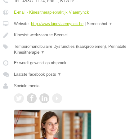
Tel:
02/377.11.24
, Fax:
-
, BTW-nr:
-
E-mail › Kinesitherapiepraktijk Vlaemynck
Website:
http://www.kinevlaemynck.be
|
Screenshot
▼
Kinesist werkzaam te Beersel.
Temporomandibulaire Dysfuncties (kaakproblemen), Perinatale
Kinesitherapie
▼
Er wordt gewerkt op afspraak.
Laatste facebook posts
▼
Sociale media: