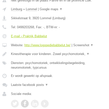
Niet gevestigd in de plaats Paifve en in de provincie Luik.
Limburg
»
Lommel
|
Google maps
▼
Sikkelstraat 9
,
3920
Lommel
(
Limburg
)
Tel:
0499203268
, Fax:
-
, BTW-nr:
-
E-mail › Praktijk Babbelut
Website:
http://www.logopediebabbelut.be/
|
Screenshot
▼
Kinesitherapie voor kinderen. Zowel psychomotoriek,
▼
Diensten: psychomotoriek, ontwikkelingsbegeleiding,
neuromotoriek, typcursus
Er wordt gewerkt op afspraak.
Laatste facebook posts
▼
Sociale media: