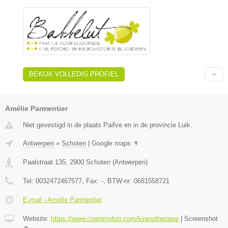
BEKIJK VOLLEDIG PROFIEL
Amélie Parmentier
Niet gevestigd in de plaats Paifve en in de provincie Luik.
Antwerpen
»
Schoten
|
Google maps
▼
Paalstraat 135
,
2900
Schoten
(
Antwerpen
)
Tel:
0032472467577
, Fax:
-
, BTW-nr:
0681558721
E-mail › Amélie Parmentier
Website:
https://www.cognimotori.com/kinesitherapie
|
Screenshot