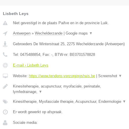
Lisbeth Leys
Niet gevestigd in de plaats Paifve en in de provincie Luik.
Antwerpen
»
Wechelderzande
|
Google maps
▼
Gebroeders De Winterstraat 25
,
2275
Wechelderzande
(
Antwerpen
)
Tel:
0475488854
, Fax:
-
, BTW-nr:
BE0701578828
E-mail › Lisbeth Leys
Website:
https://www.tendens-verzorgingshuis.be
|
Screenshot
▼
Kinesiteherapie, acupunctuur, myofaciale, perinatale,
lymfedrainage,
▼
Kinesitherapie, Myofasciale therapie, Acupunctuur, Endermologie
▼
Er wordt gewerkt op afspraak.
Sociale media: