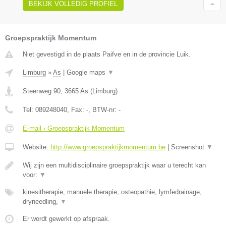
BEKIJK VOLLEDIG PROFIEL
Groepspraktijk Momentum
Niet gevestigd in de plaats Paifve en in de provincie Luik.
Limburg
»
As
|
Google maps
▼
Steenweg 90
,
3665
As
(
Limburg
)
Tel:
089248040
, Fax:
-
, BTW-nr:
-
E-mail › Groepspraktijk Momentum
Website:
http://www.groepspraktijkmomentum.be
|
Screenshot
▼
Wij zijn een multidisciplinaire groepspraktijk waar u terecht kan
voor:
▼
kinesitherapie, manuele therapie, osteopathie, lymfedrainage,
dryneedling,
▼
Er wordt gewerkt op afspraak.