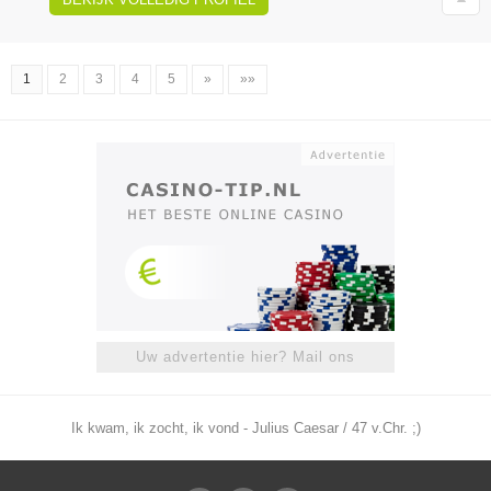
1
2
3
4
5
»
»»
Uw advertentie hier? Mail ons
Ik kwam, ik zocht, ik vond - Julius Caesar / 47 v.Chr. ;)