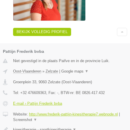
BEKIJK VOLLEDIG PROFIEL
Pattijn Frederik bvba
Niet gevestigd in de plaats Paifve en in de provincie Luik.
Oost-Vlaanderen
»
Zelzate
|
Google maps
▼
Groenplein 33
,
9060
Zelzate
(
Oost-Vlaanderen
)
Tel:
+32 476609363
, Fax:
-
, BTW-nr:
BE 0826.417.432
E-mail › Pattijn Frederik bvba
Website:
http://www.frederik-pattijn-kinesitherapie7.webnode.nl
|
Screenshot
▼
kinesitherapie - sportkinesitherapie
▼