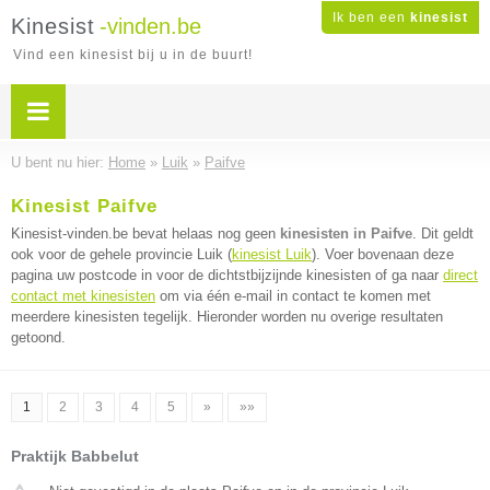
Ik ben een
kinesist
Kinesist
-vinden.be
Vind een kinesist bij u in de buurt!
U bent nu hier:
Home
»
Luik
»
Paifve
Kinesist Paifve
Kinesist-vinden.be bevat helaas nog geen
kinesisten in Paifve
. Dit geldt
ook voor de gehele provincie Luik (
kinesist Luik
). Voer bovenaan deze
pagina uw postcode in voor de dichtstbijzijnde kinesisten of ga naar
direct
contact met kinesisten
om via één e-mail in contact te komen met
meerdere kinesisten tegelijk. Hieronder worden nu overige resultaten
getoond.
1
2
3
4
5
»
»»
Praktijk Babbelut