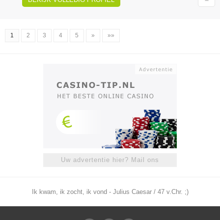
1
2
3
4
5
»
»»
Uw advertentie hier? Mail ons
Ik kwam, ik zocht, ik vond - Julius Caesar / 47 v.Chr. ;)