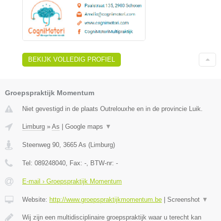
BEKIJK VOLLEDIG PROFIEL
Groepspraktijk Momentum
Niet gevestigd in de plaats Outrelouxhe en in de provincie Luik.
Limburg
»
As
|
Google maps
▼
Steenweg 90
,
3665
As
(
Limburg
)
Tel:
089248040
, Fax:
-
, BTW-nr:
-
E-mail › Groepspraktijk Momentum
Website:
http://www.groepspraktijkmomentum.be
|
Screenshot
▼
Wij zijn een multidisciplinaire groepspraktijk waar u terecht kan