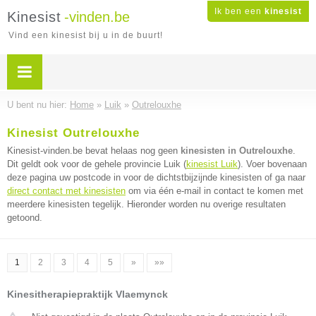
Ik ben een
kinesist
Kinesist
-vinden.be
Vind een kinesist bij u in de buurt!
U bent nu hier:
Home
»
Luik
»
Outrelouxhe
Kinesist Outrelouxhe
Kinesist-vinden.be bevat helaas nog geen
kinesisten in Outrelouxhe
.
Dit geldt ook voor de gehele provincie Luik (
kinesist Luik
). Voer bovenaan
deze pagina uw postcode in voor de dichtstbijzijnde kinesisten of ga naar
direct contact met kinesisten
om via één e-mail in contact te komen met
meerdere kinesisten tegelijk. Hieronder worden nu overige resultaten
getoond.
1
2
3
4
5
»
»»
Kinesitherapiepraktijk Vlaemynck