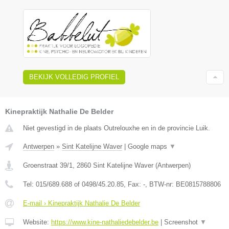
BEKIJK VOLLEDIG PROFIEL
Kinepraktijk Nathalie De Belder
Niet gevestigd in de plaats Outrelouxhe en in de provincie Luik.
Antwerpen
»
Sint Katelijne Waver
|
Google maps
▼
Groenstraat 39/1
,
2860
Sint Katelijne Waver
(
Antwerpen
)
Tel:
015/689.688 of 0498/45.20.85
, Fax:
-
, BTW-nr:
BE0815788806
E-mail › Kinepraktijk Nathalie De Belder
Website:
https://www.kine-nathaliedebelder.be
|
Screenshot
▼