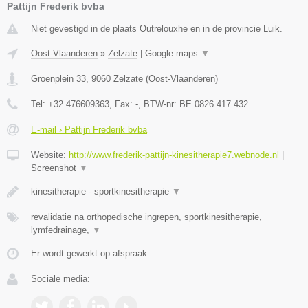
Pattijn Frederik bvba
Niet gevestigd in de plaats Outrelouxhe en in de provincie Luik.
Oost-Vlaanderen
»
Zelzate
|
Google maps
▼
Groenplein 33
,
9060
Zelzate
(
Oost-Vlaanderen
)
Tel:
+32 476609363
, Fax:
-
, BTW-nr:
BE 0826.417.432
E-mail › Pattijn Frederik bvba
Website:
http://www.frederik-pattijn-kinesitherapie7.webnode.nl
|
Screenshot
▼
kinesitherapie - sportkinesitherapie
▼
revalidatie na orthopedische ingrepen, sportkinesitherapie,
lymfedrainage,
▼
Er wordt gewerkt op afspraak.
Sociale media: