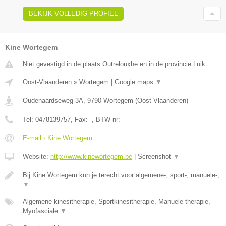
BEKIJK VOLLEDIG PROFIEL
Kine Wortegem
Niet gevestigd in de plaats Outrelouxhe en in de provincie Luik.
Oost-Vlaanderen
»
Wortegem
|
Google maps
▼
Oudenaardseweg 3A
,
9790
Wortegem
(
Oost-Vlaanderen
)
Tel:
0478139757
, Fax:
-
, BTW-nr:
-
E-mail › Kine Wortegem
Website:
http://www.kinewortegem.be
|
Screenshot
▼
Bij Kine Wortegem kun je terecht voor algemene-, sport-, manuele-,
▼
Algemene kinesitherapie, Sportkinesitherapie, Manuele therapie,
Myofasciale
▼