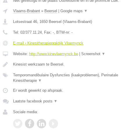
Niet gevestigd in de plaats Outrelouxhe en in de provincie Luik.
Vlaams-Brabant
»
Beersel
|
Google maps
▼
Lotsestraat 46
,
1650
Beersel
(
Vlaams-Brabant
)
Tel:
02/377.11.24
, Fax:
-
, BTW-nr:
-
E-mail › Kinesitherapiepraktijk Vlaemynck
Website:
http://www.kinevlaemynck.be
|
Screenshot
▼
Kinesist werkzaam te Beersel.
Temporomandibulaire Dysfuncties (kaakproblemen), Perinatale
Kinesitherapie
▼
Er wordt gewerkt op afspraak.
Laatste facebook posts
▼
Sociale media: