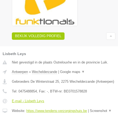
BEKIJK VOLLEDIG PROFIEL
Lisbeth Leys
Niet gevestigd in de plaats Outrelouxhe en in de provincie Luik.
Antwerpen
»
Wechelderzande
|
Google maps
▼
Gebroeders De Winterstraat 25
,
2275
Wechelderzande
(
Antwerpen
)
Tel:
0475488854
, Fax:
-
, BTW-nr:
BE0701578828
E-mail › Lisbeth Leys
Website:
https://www.tendens-verzorgingshuis.be
|
Screenshot
▼