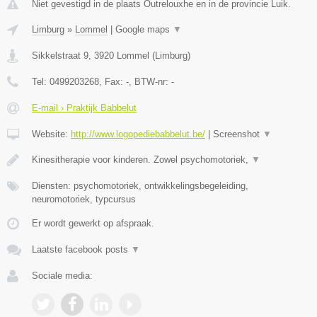
Niet gevestigd in de plaats Outrelouxhe en in de provincie Luik.
Limburg
»
Lommel
|
Google maps
▼
Sikkelstraat 9
,
3920
Lommel
(
Limburg
)
Tel:
0499203268
, Fax:
-
, BTW-nr:
-
E-mail › Praktijk Babbelut
Website:
http://www.logopediebabbelut.be/
|
Screenshot
▼
Kinesitherapie voor kinderen. Zowel psychomotoriek,
▼
Diensten: psychomotoriek, ontwikkelingsbegeleiding,
neuromotoriek, typcursus
Er wordt gewerkt op afspraak.
Laatste facebook posts
▼
Sociale media: