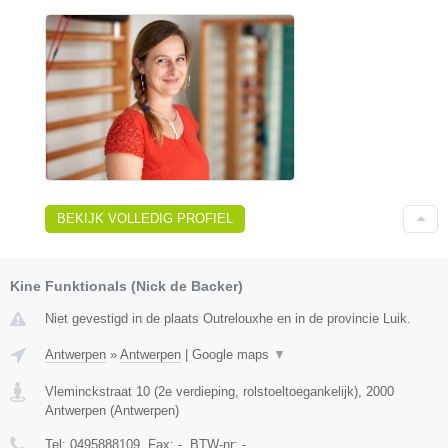
BEKIJK VOLLEDIG PROFIEL
Kine Funktionals (Nick de Backer)
Niet gevestigd in de plaats Outrelouxhe en in de provincie Luik.
Antwerpen
»
Antwerpen
|
Google maps
▼
Vleminckstraat 10 (2e verdieping, rolstoeltoegankelijk)
,
2000
Antwerpen
(
Antwerpen
)
Tel:
0495888109
, Fax:
-
, BTW-nr:
-