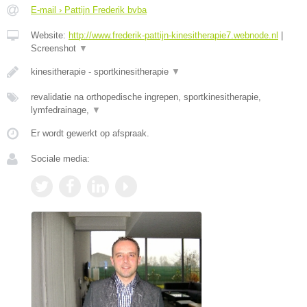
E-mail › Pattijn Frederik bvba
Website:
http://www.frederik-pattijn-kinesitherapie7.webnode.nl
|
Screenshot
▼
kinesitherapie - sportkinesitherapie
▼
revalidatie na orthopedische ingrepen, sportkinesitherapie,
lymfedrainage,
▼
Er wordt gewerkt op afspraak.
Sociale media: