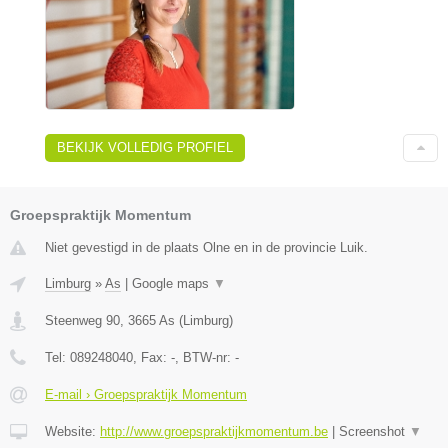
BEKIJK VOLLEDIG PROFIEL
Groepspraktijk Momentum
Niet gevestigd in de plaats Olne en in de provincie Luik.
Limburg
»
As
|
Google maps
▼
Steenweg 90
,
3665
As
(
Limburg
)
Tel:
089248040
, Fax:
-
, BTW-nr:
-
E-mail › Groepspraktijk Momentum
Website:
http://www.groepspraktijkmomentum.be
|
Screenshot
▼