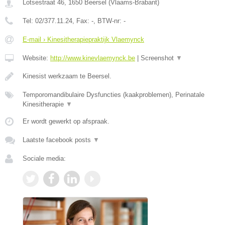
Lotsestraat 46
,
1650
Beersel
(
Vlaams-Brabant
)
Tel:
02/377.11.24
, Fax:
-
, BTW-nr:
-
E-mail › Kinesitherapiepraktijk Vlaemynck
Website:
http://www.kinevlaemynck.be
|
Screenshot
▼
Kinesist werkzaam te Beersel.
Temporomandibulaire Dysfuncties (kaakproblemen), Perinatale
Kinesitherapie
▼
Er wordt gewerkt op afspraak.
Laatste facebook posts
▼
Sociale media: