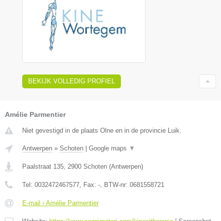
BEKIJK VOLLEDIG PROFIEL
Amélie Parmentier
Niet gevestigd in de plaats Olne en in de provincie Luik.
Antwerpen
»
Schoten
|
Google maps
▼
Paalstraat 135
,
2900
Schoten
(
Antwerpen
)
Tel:
0032472467577
, Fax:
-
, BTW-nr:
0681558721
E-mail › Amélie Parmentier