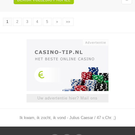
1
2
3
4
5
»
»»
Uw advertentie hier? Mail ons
Ik kwam, ik zocht, ik vond - Julius Caesar / 47 v.Chr. ;)