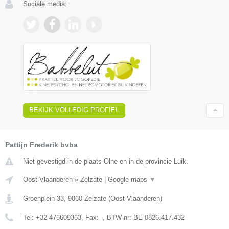
Sociale media:
BEKIJK VOLLEDIG PROFIEL
Pattijn Frederik bvba
Niet gevestigd in de plaats Olne en in de provincie Luik.
Oost-Vlaanderen
»
Zelzate
|
Google maps
▼
Groenplein 33
,
9060
Zelzate
(
Oost-Vlaanderen
)
Tel:
+32 476609363
, Fax:
-
, BTW-nr:
BE 0826.417.432