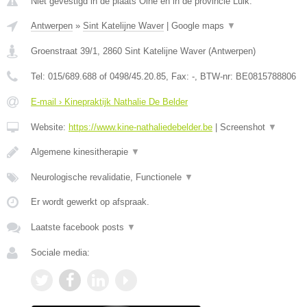
Niet gevestigd in de plaats Olne en in de provincie Luik.
Antwerpen
»
Sint Katelijne Waver
|
Google maps
▼
Groenstraat 39/1
,
2860
Sint Katelijne Waver
(
Antwerpen
)
Tel:
015/689.688 of 0498/45.20.85
, Fax:
-
, BTW-nr:
BE0815788806
E-mail › Kinepraktijk Nathalie De Belder
Website:
https://www.kine-nathaliedebelder.be
|
Screenshot
▼
Algemene kinesitherapie
▼
Neurologische revalidatie, Functionele
▼
Er wordt gewerkt op afspraak.
Laatste facebook posts
▼
Sociale media: