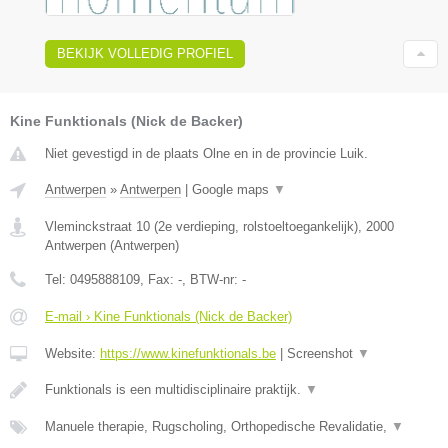
BEKIJK VOLLEDIG PROFIEL
Kine Funktionals (Nick de Backer)
Niet gevestigd in de plaats Olne en in de provincie Luik.
Antwerpen
»
Antwerpen
|
Google maps
▼
Vleminckstraat 10 (2e verdieping, rolstoeltoegankelijk)
,
2000
Antwerpen
(
Antwerpen
)
Tel:
0495888109
, Fax:
-
, BTW-nr:
-
E-mail › Kine Funktionals (Nick de Backer)
Website:
https://www.kinefunktionals.be
|
Screenshot
▼
Funktionals is een multidisciplinaire praktijk.
▼
Manuele therapie, Rugscholing, Orthopedische Revalidatie,
▼