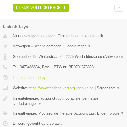
BEKIJK VOLLEDIG PROFIEL
Lisbeth Leys
Niet gevestigd in de plaats Olne en in de provincie Luik.
Antwerpen
»
Wechelderzande
|
Google maps
▼
Gebroeders De Winterstraat 25
,
2275
Wechelderzande
(
Antwerpen
)
Tel:
0475488854
, Fax:
-
, BTW-nr:
BE0701578828
E-mail › Lisbeth Leys
Website:
https://www.tendens-verzorgingshuis.be
|
Screenshot
▼
Kinesiteherapie, acupunctuur, myofaciale, perinatale,
lymfedrainage,
▼
Kinesitherapie, Myofasciale therapie, Acupunctuur, Endermologie
▼
Er wordt gewerkt op afspraak.