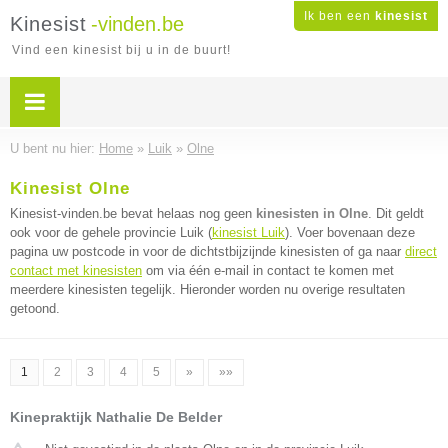
Ik ben een
kinesist
Kinesist
-vinden.be
Vind een kinesist bij u in de buurt!
U bent nu hier:
Home
»
Luik
»
Olne
Kinesist Olne
Kinesist-vinden.be bevat helaas nog geen
kinesisten in Olne
. Dit geldt
ook voor de gehele provincie Luik (
kinesist Luik
). Voer bovenaan deze
pagina uw postcode in voor de dichtstbijzijnde kinesisten of ga naar
direct
contact met kinesisten
om via één e-mail in contact te komen met
meerdere kinesisten tegelijk. Hieronder worden nu overige resultaten
getoond.
1
2
3
4
5
»
»»
Kinepraktijk Nathalie De Belder