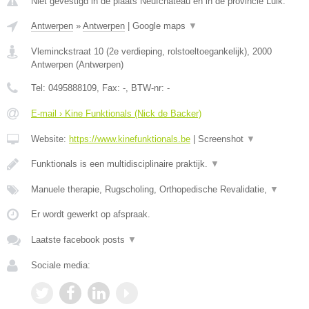
Niet gevestigd in de plaats Neufchateau en in de provincie Luik.
Antwerpen
»
Antwerpen
|
Google maps
▼
Vleminckstraat 10 (2e verdieping, rolstoeltoegankelijk)
,
2000
Antwerpen
(
Antwerpen
)
Tel:
0495888109
, Fax:
-
, BTW-nr:
-
E-mail › Kine Funktionals (Nick de Backer)
Website:
https://www.kinefunktionals.be
|
Screenshot
▼
Funktionals is een multidisciplinaire praktijk.
▼
Manuele therapie, Rugscholing, Orthopedische Revalidatie,
▼
Er wordt gewerkt op afspraak.
Laatste facebook posts
▼
Sociale media: