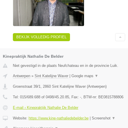
BEKIJK VOLLEDIG PROFIEL
Kinepraktijk Nathalie De Belder
Niet gevestigd in de plaats Neufchateau en in de provincie Luik.
Antwerpen
»
Sint Katelijne Waver
|
Google maps
▼
Groenstraat 39/1
,
2860
Sint Katelijne Waver
(
Antwerpen
)
Tel:
015/689.688 of 0498/45.20.85
, Fax:
-
, BTW-nr:
BE0815788806
E-mail › Kinepraktijk Nathalie De Belder
Website:
https://www.kine-nathaliedebelder.be
|
Screenshot
▼