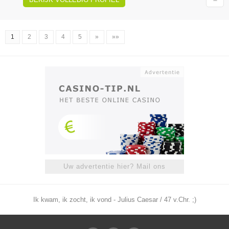
1
2
3
4
5
»
»»
Uw advertentie hier? Mail ons
Ik kwam, ik zocht, ik vond - Julius Caesar / 47 v.Chr. ;)