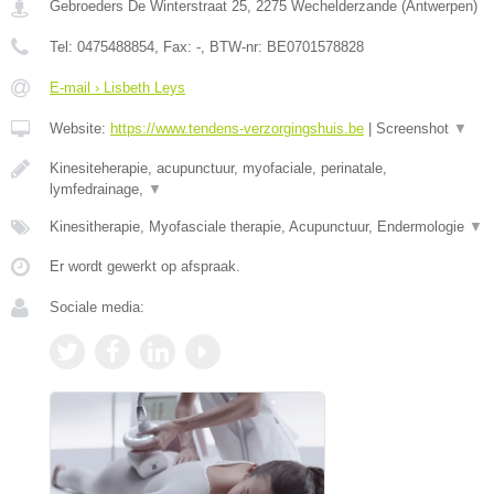
Gebroeders De Winterstraat 25
,
2275
Wechelderzande
(
Antwerpen
)
Tel:
0475488854
, Fax:
-
, BTW-nr:
BE0701578828
E-mail › Lisbeth Leys
Website:
https://www.tendens-verzorgingshuis.be
|
Screenshot
▼
Kinesiteherapie, acupunctuur, myofaciale, perinatale,
lymfedrainage,
▼
Kinesitherapie, Myofasciale therapie, Acupunctuur, Endermologie
▼
Er wordt gewerkt op afspraak.
Sociale media: