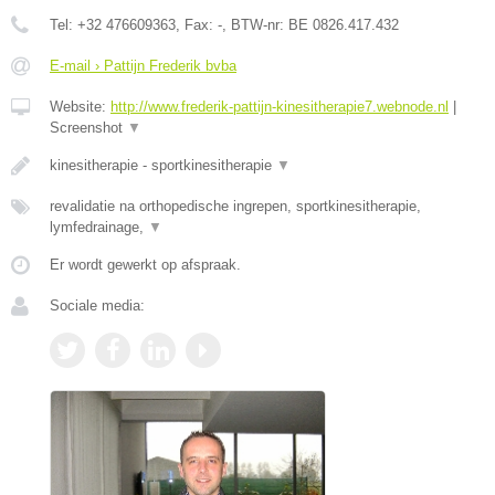
Tel:
+32 476609363
, Fax:
-
, BTW-nr:
BE 0826.417.432
E-mail › Pattijn Frederik bvba
Website:
http://www.frederik-pattijn-kinesitherapie7.webnode.nl
|
Screenshot
▼
kinesitherapie - sportkinesitherapie
▼
revalidatie na orthopedische ingrepen, sportkinesitherapie,
lymfedrainage,
▼
Er wordt gewerkt op afspraak.
Sociale media: