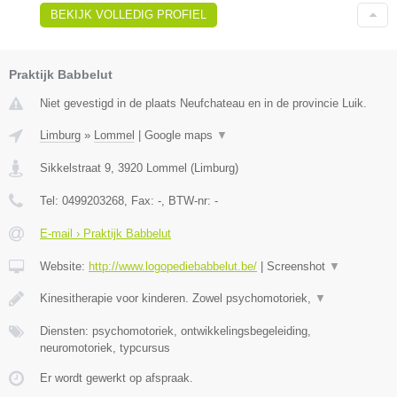
BEKIJK VOLLEDIG PROFIEL
Praktijk Babbelut
Niet gevestigd in de plaats Neufchateau en in de provincie Luik.
Limburg
»
Lommel
|
Google maps
▼
Sikkelstraat 9
,
3920
Lommel
(
Limburg
)
Tel:
0499203268
, Fax:
-
, BTW-nr:
-
E-mail › Praktijk Babbelut
Website:
http://www.logopediebabbelut.be/
|
Screenshot
▼
Kinesitherapie voor kinderen. Zowel psychomotoriek,
▼
Diensten: psychomotoriek, ontwikkelingsbegeleiding,
neuromotoriek, typcursus
Er wordt gewerkt op afspraak.