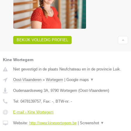
BEKIJK VOLLEDIG PROFIEL
Kine Wortegem
Niet gevestigd in de plaats Neufchateau en in de provincie Luik.
Oost-Vlaanderen
»
Wortegem
|
Google maps
▼
Oudenaardseweg 3A
,
9790
Wortegem
(
Oost-Vlaanderen
)
Tel:
0478139757
, Fax:
-
, BTW-nr:
-
E-mail › Kine Wortegem
Website:
http://www.kinewortegem.be
|
Screenshot
▼