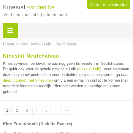
Ik ben een
kinesist
Kinesist
-vinden.be
Vind een kinesist bij u in de buurt!
U bent nu hier:
Home
»
Luik
»
Neufchateau
Kinesist Neufchateau
Kinesist-vinden.be bevat helaas nog geen
kinesisten in Neufchateau
.
Dit geldt ook voor de gehele provincie Luik (
kinesist Luik
). Voer bovenaan
deze pagina uw postcode in voor de dichtstbijzijnde kinesisten of ga naar
direct contact met kinesisten
om via één e-mail in contact te komen met
meerdere kinesisten tegelijk. Hieronder worden nu overige resultaten
getoond.
1
2
3
4
5
»
»»
Kine Funktionals (Nick de Backer)