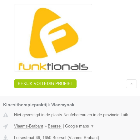
BEKIJK VOLLEDIG PROFIEL
Kinesitherapiepraktijk Vlaemynck
Niet gevestigd in de plaats Neufchateau en in de provincie Luik.
Vlaams-Brabant
»
Beersel
|
Google maps
▼
Lotsestraat 46
,
1650
Beersel
(
Vlaams-Brabant
)