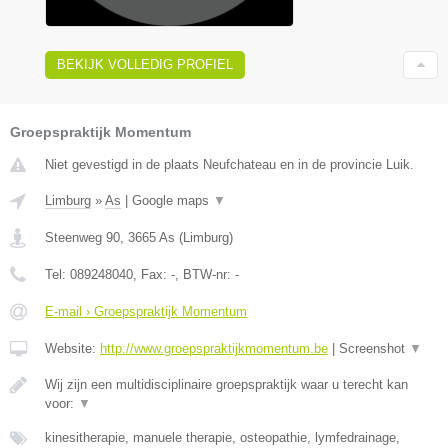
BEKIJK VOLLEDIG PROFIEL
Groepspraktijk Momentum
Niet gevestigd in de plaats Neufchateau en in de provincie Luik.
Limburg
»
As
|
Google maps
▼
Steenweg 90
,
3665
As
(
Limburg
)
Tel:
089248040
, Fax:
-
, BTW-nr:
-
E-mail › Groepspraktijk Momentum
Website:
http://www.groepspraktijkmomentum.be
|
Screenshot
▼
Wij zijn een multidisciplinaire groepspraktijk waar u terecht kan
voor:
▼
kinesitherapie, manuele therapie, osteopathie, lymfedrainage,