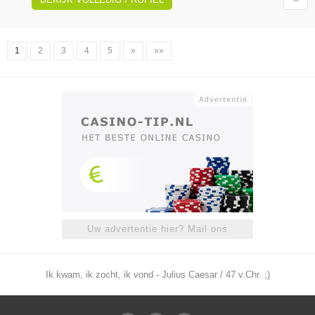
1
2
3
4
5
»
»»
Uw advertentie hier? Mail ons
Ik kwam, ik zocht, ik vond - Julius Caesar / 47 v.Chr. ;)