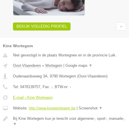
BEKIJK VOLLEDIG PROFIEL
Kine Wortegem
Niet gevestigd in de plaats Montegnee en in de provincie Luik.
Oost-Vlaanderen
»
Wortegem
|
Google maps
▼
Oudenaardseweg 3A
,
9790
Wortegem
(
Oost-Vlaanderen
)
Tel:
0478139757
, Fax:
-
, BTW-nr:
-
E-mail › Kine Wortegem
Website:
http://www.kinewortegem.be
|
Screenshot
▼
Bij Kine Wortegem kun je terecht voor algemene-, sport-, manuele-,
▼