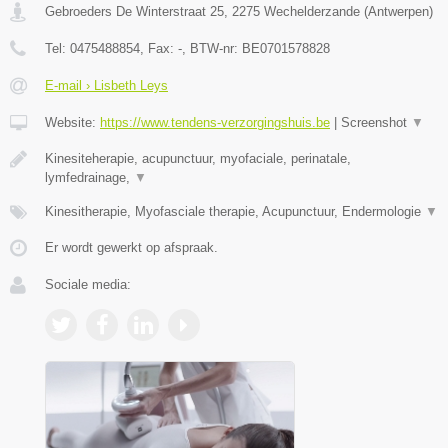
Gebroeders De Winterstraat 25
,
2275
Wechelderzande
(
Antwerpen
)
Tel:
0475488854
, Fax:
-
, BTW-nr:
BE0701578828
E-mail › Lisbeth Leys
Website:
https://www.tendens-verzorgingshuis.be
|
Screenshot
▼
Kinesiteherapie, acupunctuur, myofaciale, perinatale,
lymfedrainage,
▼
Kinesitherapie, Myofasciale therapie, Acupunctuur, Endermologie
▼
Er wordt gewerkt op afspraak.
Sociale media: