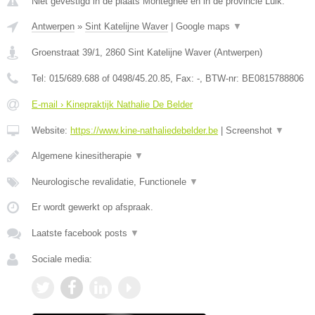
Niet gevestigd in de plaats Montegnee en in de provincie Luik.
Antwerpen
»
Sint Katelijne Waver
|
Google maps
▼
Groenstraat 39/1
,
2860
Sint Katelijne Waver
(
Antwerpen
)
Tel:
015/689.688 of 0498/45.20.85
, Fax:
-
, BTW-nr:
BE0815788806
E-mail › Kinepraktijk Nathalie De Belder
Website:
https://www.kine-nathaliedebelder.be
|
Screenshot
▼
Algemene kinesitherapie
▼
Neurologische revalidatie, Functionele
▼
Er wordt gewerkt op afspraak.
Laatste facebook posts
▼
Sociale media: