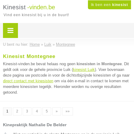
Ik ben een
kinesist
Kinesist
-vinden.be
Vind een kinesist bij u in de buurt!
U bent nu hier:
Home
»
Luik
»
Montegnee
Kinesist Montegnee
Kinesist-vinden.be bevat helaas nog geen
kinesisten in Montegnee
. Dit
geldt ook voor de gehele provincie Luik (
kinesist Luik
). Voer bovenaan
deze pagina uw postcode in voor de dichtstbijzijnde kinesisten of ga naar
direct contact met kinesisten
om via één e-mail in contact te komen met
meerdere kinesisten tegelijk. Hieronder worden nu overige resultaten
getoond.
1
2
3
4
5
»
»»
Kinepraktijk Nathalie De Belder