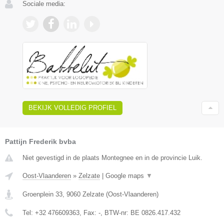
Sociale media:
BEKIJK VOLLEDIG PROFIEL
Pattijn Frederik bvba
Niet gevestigd in de plaats Montegnee en in de provincie Luik.
Oost-Vlaanderen
»
Zelzate
|
Google maps
▼
Groenplein 33
,
9060
Zelzate
(
Oost-Vlaanderen
)
Tel:
+32 476609363
, Fax:
-
, BTW-nr:
BE 0826.417.432