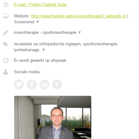
E-mail › Pattijn Frederik bvba
Website:
http://www.frederik-pattijn-kinesitherapie7.webnode.nl
|
Screenshot
▼
kinesitherapie - sportkinesitherapie
▼
revalidatie na orthopedische ingrepen, sportkinesitherapie,
lymfedrainage,
▼
Er wordt gewerkt op afspraak.
Sociale media: