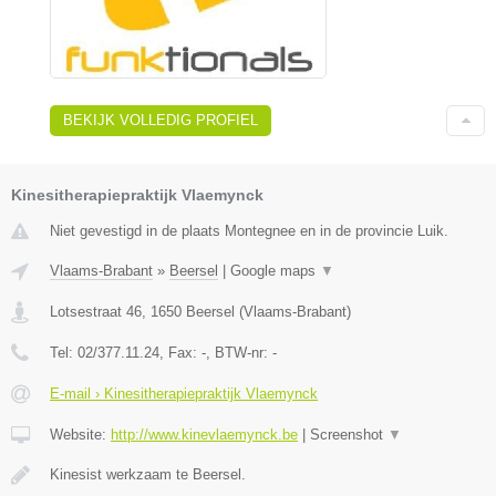
BEKIJK VOLLEDIG PROFIEL
Kinesitherapiepraktijk Vlaemynck
Niet gevestigd in de plaats Montegnee en in de provincie Luik.
Vlaams-Brabant
»
Beersel
|
Google maps
▼
Lotsestraat 46
,
1650
Beersel
(
Vlaams-Brabant
)
Tel:
02/377.11.24
, Fax:
-
, BTW-nr:
-
E-mail › Kinesitherapiepraktijk Vlaemynck
Website:
http://www.kinevlaemynck.be
|
Screenshot
▼
Kinesist werkzaam te Beersel.