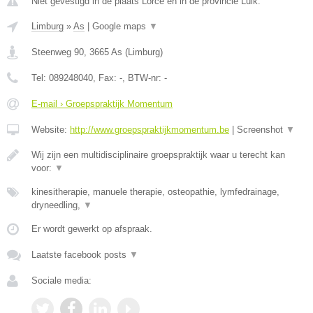
Niet gevestigd in de plaats Lorce en in de provincie Luik.
Limburg
»
As
|
Google maps
▼
Steenweg 90
,
3665
As
(
Limburg
)
Tel:
089248040
, Fax:
-
, BTW-nr:
-
E-mail › Groepspraktijk Momentum
Website:
http://www.groepspraktijkmomentum.be
|
Screenshot
▼
Wij zijn een multidisciplinaire groepspraktijk waar u terecht kan
voor:
▼
kinesitherapie, manuele therapie, osteopathie, lymfedrainage,
dryneedling,
▼
Er wordt gewerkt op afspraak.
Laatste facebook posts
▼
Sociale media: