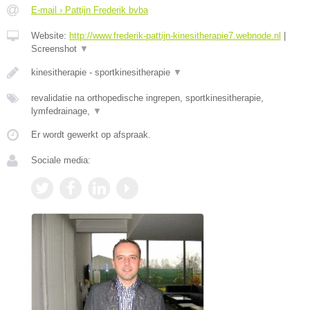
E-mail › Pattijn Frederik bvba
Website:
http://www.frederik-pattijn-kinesitherapie7.webnode.nl
|
Screenshot
▼
kinesitherapie - sportkinesitherapie
▼
revalidatie na orthopedische ingrepen, sportkinesitherapie,
lymfedrainage,
▼
Er wordt gewerkt op afspraak.
Sociale media: