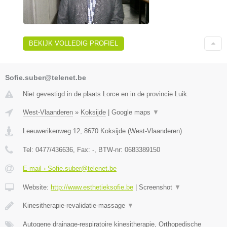
BEKIJK VOLLEDIG PROFIEL
Sofie.suber@telenet.be
Niet gevestigd in de plaats Lorce en in de provincie Luik.
West-Vlaanderen
»
Koksijde
|
Google maps
▼
Leeuwerikenweg 12
,
8670
Koksijde
(
West-Vlaanderen
)
Tel:
0477/436636
, Fax:
-
, BTW-nr:
0683389150
E-mail › Sofie.suber@telenet.be
Website:
http://www.esthetieksofie.be
|
Screenshot
▼
Kinesitherapie-revalidatie-massage
▼
Autogene drainage-respiratoire kinesitherapie, Orthopedische