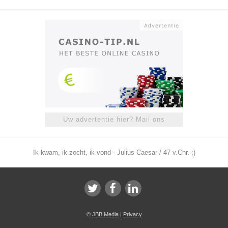
Uw advertentie hier? Mail ons
Ik kwam, ik zocht, ik vond - Julius Caesar / 47 v.Chr. ;)
©
JBB Media
|
Privacy