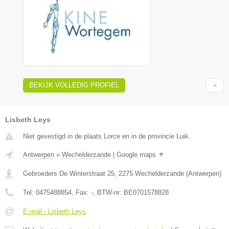
BEKIJK VOLLEDIG PROFIEL
Lisbeth Leys
Niet gevestigd in de plaats Lorce en in de provincie Luik.
Antwerpen
»
Wechelderzande
|
Google maps
▼
Gebroeders De Winterstraat 25
,
2275
Wechelderzande
(
Antwerpen
)
Tel:
0475488854
, Fax:
-
, BTW-nr:
BE0701578828
E-mail › Lisbeth Leys