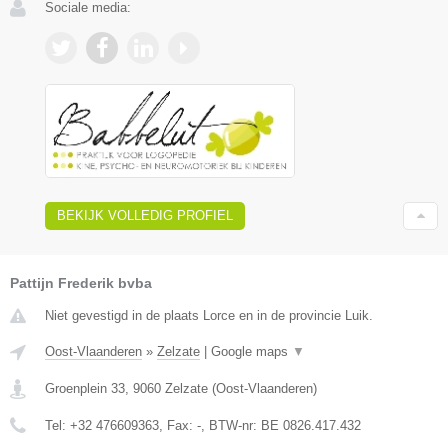
Sociale media:
BEKIJK VOLLEDIG PROFIEL
Pattijn Frederik bvba
Niet gevestigd in de plaats Lorce en in de provincie Luik.
Oost-Vlaanderen
»
Zelzate
|
Google maps
▼
Groenplein 33
,
9060
Zelzate
(
Oost-Vlaanderen
)
Tel:
+32 476609363
, Fax:
-
, BTW-nr:
BE 0826.417.432