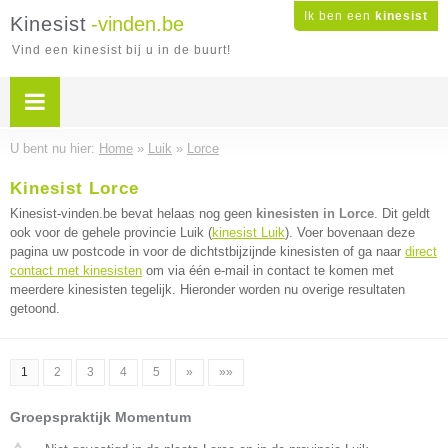
Ik ben een
kinesist
Kinesist
-vinden.be
Vind een kinesist bij u in de buurt!
U bent nu hier:
Home
»
Luik
»
Lorce
Kinesist Lorce
Kinesist-vinden.be bevat helaas nog geen
kinesisten in Lorce
. Dit geldt
ook voor de gehele provincie Luik (
kinesist Luik
). Voer bovenaan deze
pagina uw postcode in voor de dichtstbijzijnde kinesisten of ga naar
direct
contact met kinesisten
om via één e-mail in contact te komen met
meerdere kinesisten tegelijk. Hieronder worden nu overige resultaten
getoond.
1
2
3
4
5
»
»»
Groepspraktijk Momentum