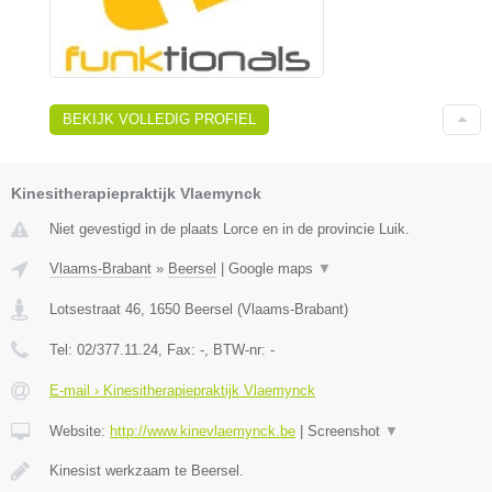
BEKIJK VOLLEDIG PROFIEL
Kinesitherapiepraktijk Vlaemynck
Niet gevestigd in de plaats Lorce en in de provincie Luik.
Vlaams-Brabant
»
Beersel
|
Google maps
▼
Lotsestraat 46
,
1650
Beersel
(
Vlaams-Brabant
)
Tel:
02/377.11.24
, Fax:
-
, BTW-nr:
-
E-mail › Kinesitherapiepraktijk Vlaemynck
Website:
http://www.kinevlaemynck.be
|
Screenshot
▼
Kinesist werkzaam te Beersel.