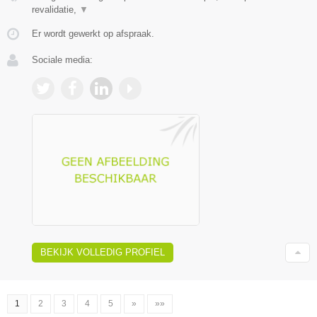
revalidatie,
▼
Er wordt gewerkt op afspraak.
Sociale media:
BEKIJK VOLLEDIG PROFIEL
1
2
3
4
5
»
»»