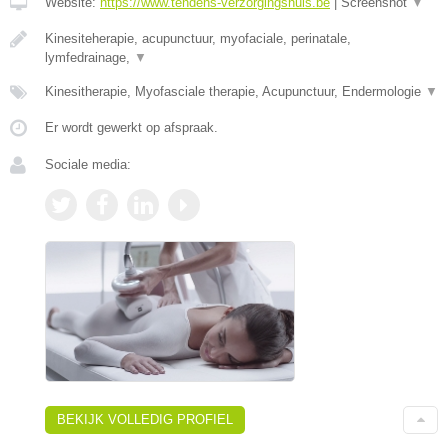
Website:
https://www.tendens-verzorgingshuis.be
|
Screenshot
▼
Kinesiteherapie, acupunctuur, myofaciale, perinatale,
lymfedrainage,
▼
Kinesitherapie, Myofasciale therapie, Acupunctuur, Endermologie
▼
Er wordt gewerkt op afspraak.
Sociale media:
BEKIJK VOLLEDIG PROFIEL