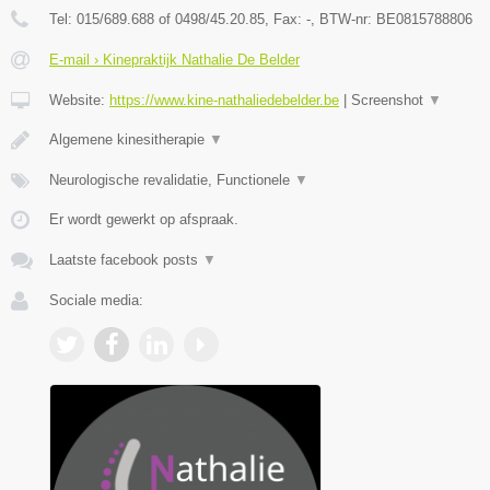
Tel:
015/689.688 of 0498/45.20.85
, Fax:
-
, BTW-nr:
BE0815788806
E-mail › Kinepraktijk Nathalie De Belder
Website:
https://www.kine-nathaliedebelder.be
|
Screenshot
▼
Algemene kinesitherapie
▼
Neurologische revalidatie, Functionele
▼
Er wordt gewerkt op afspraak.
Laatste facebook posts
▼
Sociale media: