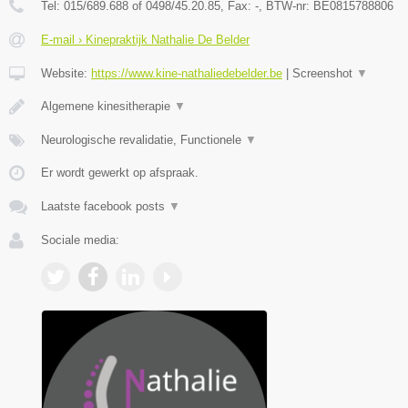
Tel:
015/689.688 of 0498/45.20.85
, Fax:
-
, BTW-nr:
BE0815788806
E-mail › Kinepraktijk Nathalie De Belder
Website:
https://www.kine-nathaliedebelder.be
|
Screenshot
▼
Algemene kinesitherapie
▼
Neurologische revalidatie, Functionele
▼
Er wordt gewerkt op afspraak.
Laatste facebook posts
▼
Sociale media: