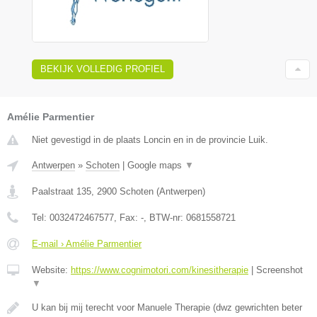
BEKIJK VOLLEDIG PROFIEL
Amélie Parmentier
Niet gevestigd in de plaats Loncin en in de provincie Luik.
Antwerpen
»
Schoten
|
Google maps
▼
Paalstraat 135
,
2900
Schoten
(
Antwerpen
)
Tel:
0032472467577
, Fax:
-
, BTW-nr:
0681558721
E-mail › Amélie Parmentier
Website:
https://www.cognimotori.com/kinesitherapie
|
Screenshot
▼
U kan bij mij terecht voor Manuele Therapie (dwz gewrichten beter