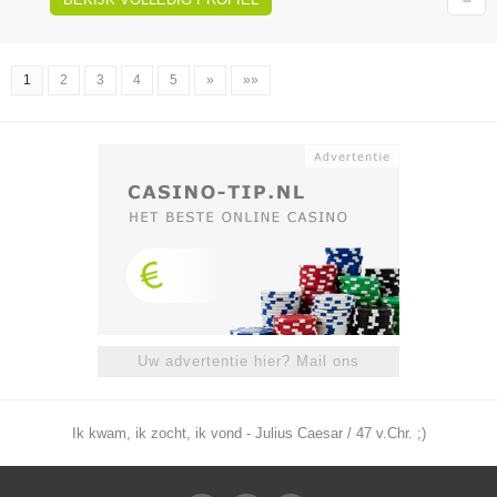
1
2
3
4
5
»
»»
Uw advertentie hier? Mail ons
Ik kwam, ik zocht, ik vond - Julius Caesar / 47 v.Chr. ;)