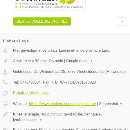
BEKIJK VOLLEDIG PROFIEL
Lisbeth Leys
Niet gevestigd in de plaats Loncin en in de provincie Luik.
Antwerpen
»
Wechelderzande
|
Google maps
▼
Gebroeders De Winterstraat 25
,
2275
Wechelderzande
(
Antwerpen
)
Tel:
0475488854
, Fax:
-
, BTW-nr:
BE0701578828
E-mail › Lisbeth Leys
Website:
https://www.tendens-verzorgingshuis.be
|
Screenshot
▼
Kinesiteherapie, acupunctuur, myofaciale, perinatale,
lymfedrainage,
▼
Kinesitherapie, Myofasciale therapie, Acupunctuur, Endermologie
▼