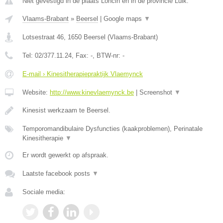
Niet gevestigd in de plaats Loncin en in de provincie Luik.
Vlaams-Brabant
»
Beersel
|
Google maps
▼
Lotsestraat 46
,
1650
Beersel
(
Vlaams-Brabant
)
Tel:
02/377.11.24
, Fax:
-
, BTW-nr:
-
E-mail › Kinesitherapiepraktijk Vlaemynck
Website:
http://www.kinevlaemynck.be
|
Screenshot
▼
Kinesist werkzaam te Beersel.
Temporomandibulaire Dysfuncties (kaakproblemen), Perinatale
Kinesitherapie
▼
Er wordt gewerkt op afspraak.
Laatste facebook posts
▼
Sociale media: