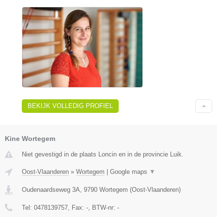
BEKIJK VOLLEDIG PROFIEL
Kine Wortegem
Niet gevestigd in de plaats Loncin en in de provincie Luik.
Oost-Vlaanderen
»
Wortegem
|
Google maps
▼
Oudenaardseweg 3A
,
9790
Wortegem
(
Oost-Vlaanderen
)
Tel:
0478139757
, Fax:
-
, BTW-nr:
-