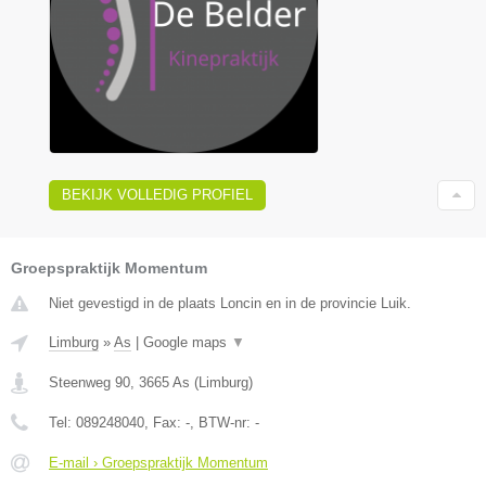
BEKIJK VOLLEDIG PROFIEL
Groepspraktijk Momentum
Niet gevestigd in de plaats Loncin en in de provincie Luik.
Limburg
»
As
|
Google maps
▼
Steenweg 90
,
3665
As
(
Limburg
)
Tel:
089248040
, Fax:
-
, BTW-nr:
-
E-mail › Groepspraktijk Momentum