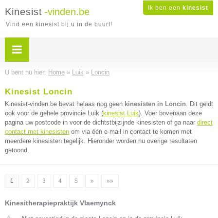
Ik ben een
kinesist
Kinesist
-vinden.be
Vind een kinesist bij u in de buurt!
U bent nu hier:
Home
»
Luik
»
Loncin
Kinesist Loncin
Kinesist-vinden.be bevat helaas nog geen
kinesisten in Loncin
. Dit geldt
ook voor de gehele provincie Luik (
kinesist Luik
). Voer bovenaan deze
pagina uw postcode in voor de dichtstbijzijnde kinesisten of ga naar
direct
contact met kinesisten
om via één e-mail in contact te komen met
meerdere kinesisten tegelijk. Hieronder worden nu overige resultaten
getoond.
1
2
3
4
5
»
»»
Kinesitherapiepraktijk Vlaemynck