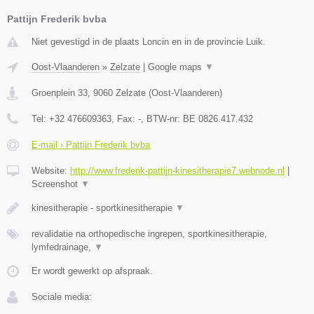
Pattijn Frederik bvba
Niet gevestigd in de plaats Loncin en in de provincie Luik.
Oost-Vlaanderen
»
Zelzate
|
Google maps
▼
Groenplein 33
,
9060
Zelzate
(
Oost-Vlaanderen
)
Tel:
+32 476609363
, Fax:
-
, BTW-nr:
BE 0826.417.432
E-mail › Pattijn Frederik bvba
Website:
http://www.frederik-pattijn-kinesitherapie7.webnode.nl
|
Screenshot
▼
kinesitherapie - sportkinesitherapie
▼
revalidatie na orthopedische ingrepen, sportkinesitherapie,
lymfedrainage,
▼
Er wordt gewerkt op afspraak.
Sociale media: