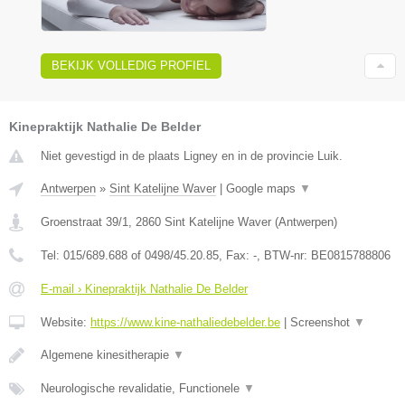
BEKIJK VOLLEDIG PROFIEL
Kinepraktijk Nathalie De Belder
Niet gevestigd in de plaats Ligney en in de provincie Luik.
Antwerpen
»
Sint Katelijne Waver
|
Google maps
▼
Groenstraat 39/1
,
2860
Sint Katelijne Waver
(
Antwerpen
)
Tel:
015/689.688 of 0498/45.20.85
, Fax:
-
, BTW-nr:
BE0815788806
E-mail › Kinepraktijk Nathalie De Belder
Website:
https://www.kine-nathaliedebelder.be
|
Screenshot
▼
Algemene kinesitherapie
▼
Neurologische revalidatie, Functionele
▼