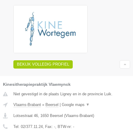
BEKIJK VOLLEDIG PROFIEL
Kinesitherapiepraktijk Vlaemynck
Niet gevestigd in de plaats Ligney en in de provincie Luik.
Vlaams-Brabant
»
Beersel
|
Google maps
▼
Lotsestraat 46
,
1650
Beersel
(
Vlaams-Brabant
)
Tel:
02/377.11.24
, Fax:
-
, BTW-nr:
-