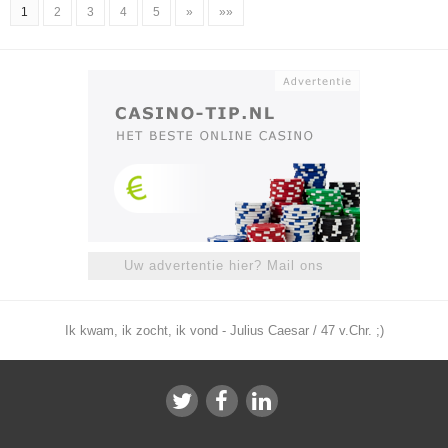
1
2
3
4
5
»
»»
Uw advertentie hier? Mail ons
Ik kwam, ik zocht, ik vond - Julius Caesar / 47 v.Chr. ;)