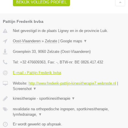
BEKIJK VOLLEDIG PROFIEL
Pattijn Frederik bvba
Niet gevestigd in de plaats Ligney en in de provincie Luik.
Oost-Vlaanderen
»
Zelzate
|
Google maps
▼
Groenplein 33
,
9060
Zelzate
(
Oost-Vlaanderen
)
Tel:
+32 476609363
, Fax:
-
, BTW-nr:
BE 0826.417.432
E-mail › Pattijn Frederik bvba
Website:
http://www.frederik-pattijn-kinesitherapie7.webnode.nl
|
Screenshot
▼
kinesitherapie - sportkinesitherapie
▼
revalidatie na orthopedische ingrepen, sportkinesitherapie,
lymfedrainage,
▼
Er wordt gewerkt op afspraak.