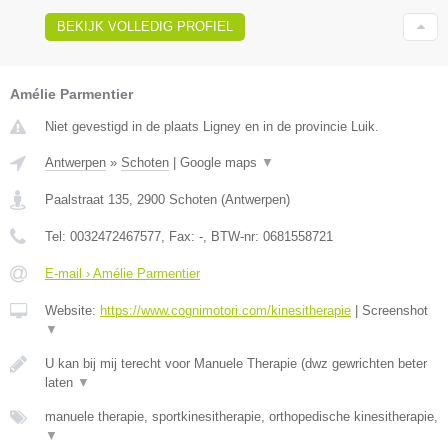
BEKIJK VOLLEDIG PROFIEL
Amélie Parmentier
Niet gevestigd in de plaats Ligney en in de provincie Luik.
Antwerpen
»
Schoten
|
Google maps
▼
Paalstraat 135
,
2900
Schoten
(
Antwerpen
)
Tel:
0032472467577
, Fax:
-
, BTW-nr:
0681558721
E-mail › Amélie Parmentier
Website:
https://www.cognimotori.com/kinesitherapie
|
Screenshot
▼
U kan bij mij terecht voor Manuele Therapie (dwz gewrichten beter
laten
▼
manuele therapie, sportkinesitherapie, orthopedische kinesitherapie,
▼