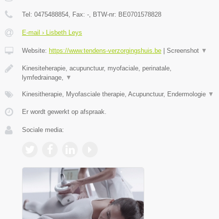
Tel:
0475488854
, Fax:
-
, BTW-nr:
BE0701578828
E-mail › Lisbeth Leys
Website:
https://www.tendens-verzorgingshuis.be
|
Screenshot
▼
Kinesiteherapie, acupunctuur, myofaciale, perinatale,
lymfedrainage,
▼
Kinesitherapie, Myofasciale therapie, Acupunctuur, Endermologie
▼
Er wordt gewerkt op afspraak.
Sociale media: