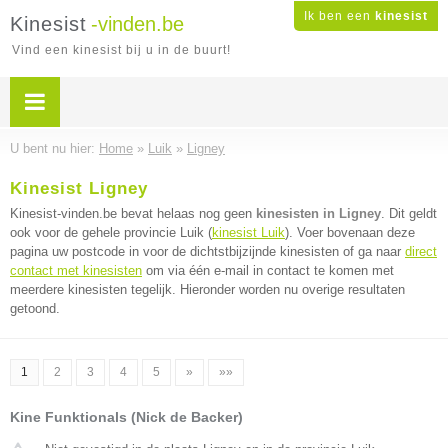
Ik ben een
kinesist
Kinesist
-vinden.be
Vind een kinesist bij u in de buurt!
U bent nu hier:
Home
»
Luik
»
Ligney
Kinesist Ligney
Kinesist-vinden.be bevat helaas nog geen
kinesisten in Ligney
. Dit geldt
ook voor de gehele provincie Luik (
kinesist Luik
). Voer bovenaan deze
pagina uw postcode in voor de dichtstbijzijnde kinesisten of ga naar
direct
contact met kinesisten
om via één e-mail in contact te komen met
meerdere kinesisten tegelijk. Hieronder worden nu overige resultaten
getoond.
1
2
3
4
5
»
»»
Kine Funktionals (Nick de Backer)