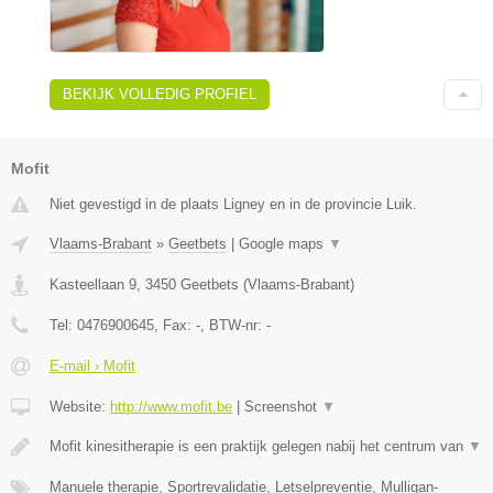
BEKIJK VOLLEDIG PROFIEL
Mofit
Niet gevestigd in de plaats Ligney en in de provincie Luik.
Vlaams-Brabant
»
Geetbets
|
Google maps
▼
Kasteellaan 9
,
3450
Geetbets
(
Vlaams-Brabant
)
Tel:
0476900645
, Fax:
-
, BTW-nr:
-
E-mail › Mofit
Website:
http://www.mofit.be
|
Screenshot
▼
Mofit kinesitherapie is een praktijk gelegen nabij het centrum van
▼
Manuele therapie, Sportrevalidatie, Letselpreventie, Mulligan-