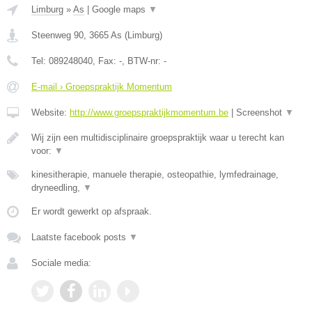
Limburg
»
As
|
Google maps
▼
Steenweg 90
,
3665
As
(
Limburg
)
Tel:
089248040
, Fax:
-
, BTW-nr:
-
E-mail › Groepspraktijk Momentum
Website:
http://www.groepspraktijkmomentum.be
|
Screenshot
▼
Wij zijn een multidisciplinaire groepspraktijk waar u terecht kan
voor:
▼
kinesitherapie, manuele therapie, osteopathie, lymfedrainage,
dryneedling,
▼
Er wordt gewerkt op afspraak.
Laatste facebook posts
▼
Sociale media: