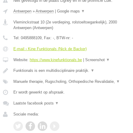
Niet gevestigd in de plaats Ligney en in de provincie Luik.
Antwerpen
»
Antwerpen
|
Google maps
▼
Vleminckstraat 10 (2e verdieping, rolstoeltoegankelijk)
,
2000
Antwerpen
(
Antwerpen
)
Tel:
0495888109
, Fax:
-
, BTW-nr:
-
E-mail › Kine Funktionals (Nick de Backer)
Website:
https://www.kinefunktionals.be
|
Screenshot
▼
Funktionals is een multidisciplinaire praktijk.
▼
Manuele therapie, Rugscholing, Orthopedische Revalidatie,
▼
Er wordt gewerkt op afspraak.
Laatste facebook posts
▼
Sociale media: