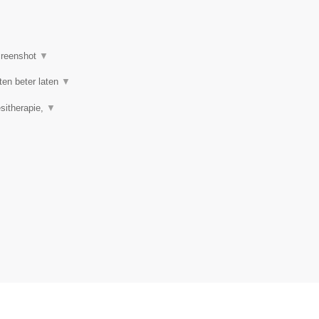
reenshot
▼
ten beter laten
▼
esitherapie,
▼