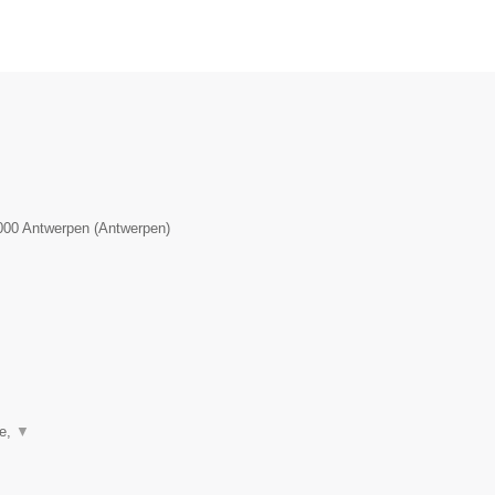
000
Antwerpen
(
Antwerpen
)
ie,
▼