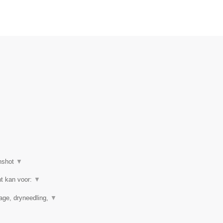
nshot
▼
ht kan voor:
▼
nage, dryneedling,
▼