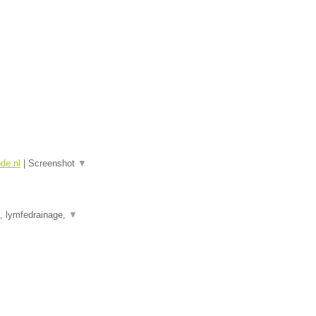
ode.nl
|
Screenshot
▼
e, lymfedrainage,
▼