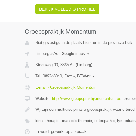
BEKIJK VOLLEDIG PROFIEL
Groepspraktijk Momentum
Niet gevestigd in de plaats Liers en in de provincie Luik.
Limburg
»
As
|
Google maps
▼
Steenweg 90
,
3665
As
(
Limburg
)
Tel:
089248040
, Fax:
-
, BTW-nr:
-
E-mail › Groepspraktijk Momentum
Website:
http://www.groepspraktijkmomentum.be
|
Scree
Wij zijn een multidisciplinaire groepspraktijk waar u terec
kinesitherapie, manuele therapie, osteopathie, lymfedrai
Er wordt gewerkt op afspraak.