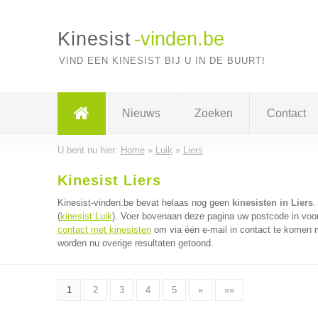
Kinesist
-vinden.be
VIND EEN KINESIST BIJ U IN DE BUURT!
Nieuws
Zoeken
Contact
U bent nu hier:
Home
»
Luik
»
Liers
Kinesist Liers
Kinesist-vinden.be bevat helaas nog geen
kinesisten in Liers
.
(
kinesist Luik
). Voer bovenaan deze pagina uw postcode in voor 
contact met kinesisten
om via één e-mail in contact te komen m
worden nu overige resultaten getoond.
1
2
3
4
5
»
»»