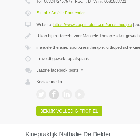
Tel:
0032472467577
, Fax:
-
, BTW-nr:
0681558721
E-mail › Amélie Parmentier
Website:
https://www.cognimotori.com/kinesitherapie
|
Sc
U kan bij mij terecht voor Manuele Therapie (dwz gewrich
manuele therapie, sportkinesitherapie, orthopedische kin
Er wordt gewerkt op afspraak.
Laatste facebook posts
▼
Sociale media:
BEKIJK VOLLEDIG PROFIEL
Kinepraktijk Nathalie De Belder