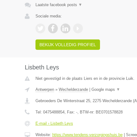
Laatste facebook posts
▼
Sociale media:
BEKIJK VOLLEDIG PROFIEL
Lisbeth Leys
Niet gevestigd in de plaats Liers en in de provincie Luik.
Antwerpen
»
Wechelderzande
|
Google maps
▼
Gebroeders De Winterstraat 25
,
2275
Wechelderzande
(
A
Tel:
0475488854
, Fax:
-
, BTW-nr:
BE0701578828
E-mail › Lisbeth Leys
Website:
https://www.tendens-verzorgingshuis.be
|
Scree