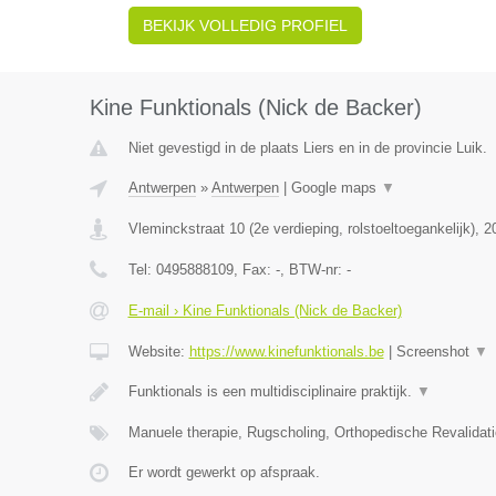
BEKIJK VOLLEDIG PROFIEL
Kine Funktionals (Nick de Backer)
Niet gevestigd in de plaats Liers en in de provincie Luik.
Antwerpen
»
Antwerpen
|
Google maps
▼
Vleminckstraat 10 (2e verdieping, rolstoeltoegankelijk)
,
2
Tel:
0495888109
, Fax:
-
, BTW-nr:
-
E-mail › Kine Funktionals (Nick de Backer)
Website:
https://www.kinefunktionals.be
|
Screenshot
▼
Funktionals is een multidisciplinaire praktijk.
▼
Manuele therapie, Rugscholing, Orthopedische Revalidat
Er wordt gewerkt op afspraak.