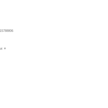
15788806
ot
▼