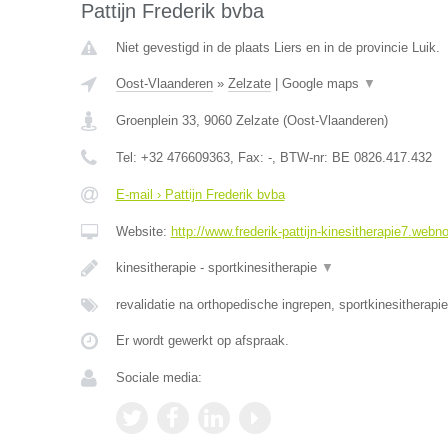
Pattijn Frederik bvba
Niet gevestigd in de plaats Liers en in de provincie Luik.
Oost-Vlaanderen
»
Zelzate
|
Google maps
▼
Groenplein 33
,
9060
Zelzate
(
Oost-Vlaanderen
)
Tel:
+32 476609363
, Fax:
-
, BTW-nr:
BE 0826.417.432
E-mail › Pattijn Frederik bvba
Website:
http://www.frederik-pattijn-kinesitherapie7.webn
kinesitherapie - sportkinesitherapie
▼
revalidatie na orthopedische ingrepen, sportkinesitherapi
Er wordt gewerkt op afspraak.
Sociale media: