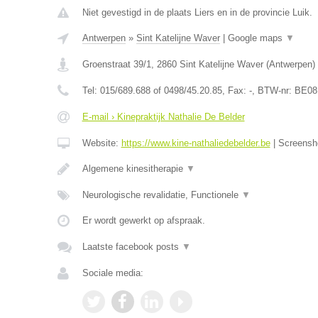
Niet gevestigd in de plaats Liers en in de provincie Luik.
Antwerpen
»
Sint Katelijne Waver
|
Google maps
▼
Groenstraat 39/1
,
2860
Sint Katelijne Waver
(
Antwerpen
)
Tel:
015/689.688 of 0498/45.20.85
, Fax:
-
, BTW-nr:
BE08
E-mail › Kinepraktijk Nathalie De Belder
Website:
https://www.kine-nathaliedebelder.be
|
Screensh
Algemene kinesitherapie
▼
Neurologische revalidatie, Functionele
▼
Er wordt gewerkt op afspraak.
Laatste facebook posts
▼
Sociale media: