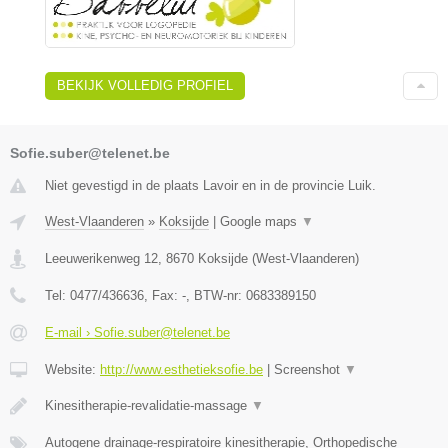
BEKIJK VOLLEDIG PROFIEL
Sofie.suber@telenet.be
Niet gevestigd in de plaats Lavoir en in de provincie Luik.
West-Vlaanderen
»
Koksijde
|
Google maps
▼
Leeuwerikenweg 12
,
8670
Koksijde
(
West-Vlaanderen
)
Tel:
0477/436636
, Fax:
-
, BTW-nr:
0683389150
E-mail › Sofie.suber@telenet.be
Website:
http://www.esthetieksofie.be
|
Screenshot
▼
Kinesitherapie-revalidatie-massage
▼
Autogene drainage-respiratoire kinesitherapie, Orthopedische