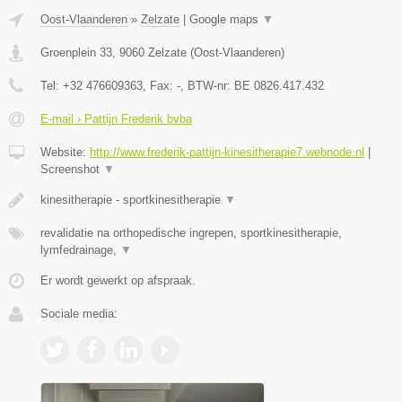
Oost-Vlaanderen
»
Zelzate
|
Google maps
▼
Groenplein 33
,
9060
Zelzate
(
Oost-Vlaanderen
)
Tel:
+32 476609363
, Fax:
-
, BTW-nr:
BE 0826.417.432
E-mail › Pattijn Frederik bvba
Website:
http://www.frederik-pattijn-kinesitherapie7.webnode.nl
|
Screenshot
▼
kinesitherapie - sportkinesitherapie
▼
revalidatie na orthopedische ingrepen, sportkinesitherapie,
lymfedrainage,
▼
Er wordt gewerkt op afspraak.
Sociale media: