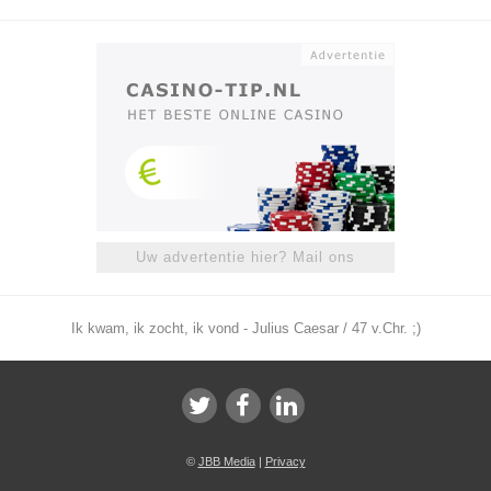
Uw advertentie hier? Mail ons
Ik kwam, ik zocht, ik vond - Julius Caesar / 47 v.Chr. ;)
©
JBB Media
|
Privacy