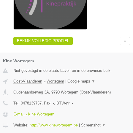
BEKIJK VOLLEDIG PROFIEL
Kine Wortegem
Niet gevestigd in de plaats Lavoir en in de provincie Luik.
Oost-Vlaanderen
»
Wortegem
|
Google maps
▼
Oudenaardseweg 3A
,
9790
Wortegem
(
Oost-Vlaanderen
)
Tel:
0478139757
, Fax:
-
, BTW-nr:
-
E-mail › Kine Wortegem
Website:
http://www.kinewortegem.be
|
Screenshot
▼