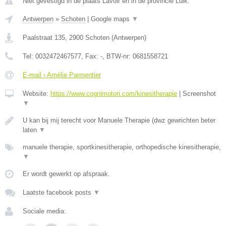
Niet gevestigd in de plaats Lavoir en in de provincie Luik.
Antwerpen
»
Schoten
|
Google maps
▼
Paalstraat 135
,
2900
Schoten
(
Antwerpen
)
Tel:
0032472467577
, Fax:
-
, BTW-nr:
0681558721
E-mail › Amélie Parmentier
Website:
https://www.cognimotori.com/kinesitherapie
|
Screenshot
▼
U kan bij mij terecht voor Manuele Therapie (dwz gewrichten beter
laten
▼
manuele therapie, sportkinesitherapie, orthopedische kinesitherapie,
▼
Er wordt gewerkt op afspraak.
Laatste facebook posts
▼
Sociale media: