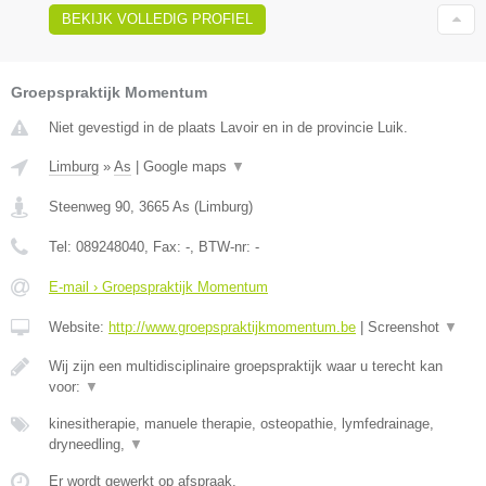
BEKIJK VOLLEDIG PROFIEL
Groepspraktijk Momentum
Niet gevestigd in de plaats Lavoir en in de provincie Luik.
Limburg
»
As
|
Google maps
▼
Steenweg 90
,
3665
As
(
Limburg
)
Tel:
089248040
, Fax:
-
, BTW-nr:
-
E-mail › Groepspraktijk Momentum
Website:
http://www.groepspraktijkmomentum.be
|
Screenshot
▼
Wij zijn een multidisciplinaire groepspraktijk waar u terecht kan
voor:
▼
kinesitherapie, manuele therapie, osteopathie, lymfedrainage,
dryneedling,
▼
Er wordt gewerkt op afspraak.