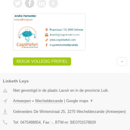
BEKIJK VOLLEDIG PROFIEL
Lisbeth Leys
Niet gevestigd in de plaats Lavoir en in de provincie Luik.
Antwerpen
»
Wechelderzande
|
Google maps
▼
Gebroeders De Winterstraat 25
,
2275
Wechelderzande
(
Antwerpen
)
Tel:
0475488854
, Fax:
-
, BTW-nr:
BE0701578828