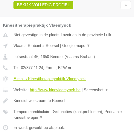
BEKIJK VOLLEDIG PROFIEL
Kinesitherapiepraktijk Vlaemynck
Niet gevestigd in de plaats Lavoir en in de provincie Luik.
Vlaams-Brabant
»
Beersel
|
Google maps
▼
Lotsestraat 46
,
1650
Beersel
(
Vlaams-Brabant
)
Tel:
02/377.11.24
, Fax:
-
, BTW-nr:
-
E-mail › Kinesitherapiepraktijk Vlaemynck
Website:
http://www.kinevlaemynck.be
|
Screenshot
▼
Kinesist werkzaam te Beersel.
Temporomandibulaire Dysfuncties (kaakproblemen), Perinatale
Kinesitherapie
▼
Er wordt gewerkt op afspraak.