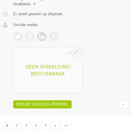
revalidatie,
▼
Er wordt gewerkt op afspraak.
Sociale media:
BEKIJK VOLLEDIG PROFIEL
1
2
3
4
5
»
»»