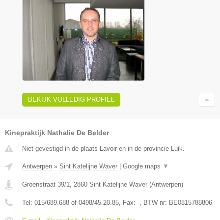
BEKIJK VOLLEDIG PROFIEL
Kinepraktijk Nathalie De Belder
Niet gevestigd in de plaats Lavoir en in de provincie Luik.
Antwerpen
»
Sint Katelijne Waver
|
Google maps
▼
Groenstraat 39/1
,
2860
Sint Katelijne Waver
(
Antwerpen
)
Tel:
015/689.688 of 0498/45.20.85
, Fax:
-
, BTW-nr:
BE0815788806