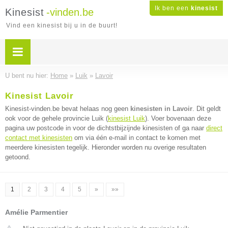
Ik ben een
kinesist
Kinesist
-vinden.be
Vind een kinesist bij u in de buurt!
U bent nu hier:
Home
»
Luik
»
Lavoir
Kinesist Lavoir
Kinesist-vinden.be bevat helaas nog geen
kinesisten in Lavoir
. Dit geldt
ook voor de gehele provincie Luik (
kinesist Luik
). Voer bovenaan deze
pagina uw postcode in voor de dichtstbijzijnde kinesisten of ga naar
direct
contact met kinesisten
om via één e-mail in contact te komen met
meerdere kinesisten tegelijk. Hieronder worden nu overige resultaten
getoond.
1
2
3
4
5
»
»»
Amélie Parmentier