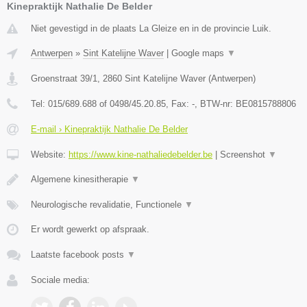
Kinepraktijk Nathalie De Belder
Niet gevestigd in de plaats La Gleize en in de provincie Luik.
Antwerpen
»
Sint Katelijne Waver
|
Google maps
▼
Groenstraat 39/1
,
2860
Sint Katelijne Waver
(
Antwerpen
)
Tel:
015/689.688 of 0498/45.20.85
, Fax:
-
, BTW-nr:
BE0815788806
E-mail › Kinepraktijk Nathalie De Belder
Website:
https://www.kine-nathaliedebelder.be
|
Screenshot
▼
Algemene kinesitherapie
▼
Neurologische revalidatie, Functionele
▼
Er wordt gewerkt op afspraak.
Laatste facebook posts
▼
Sociale media: