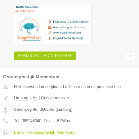
BEKIJK VOLLEDIG PROFIEL
Groepspraktijk Momentum
Niet gevestigd in de plaats La Gleize en in de provincie Luik.
Limburg
»
As
|
Google maps
▼
Steenweg 90
,
3665
As
(
Limburg
)
Tel:
089248040
, Fax:
-
, BTW-nr:
-
E-mail › Groepspraktijk Momentum