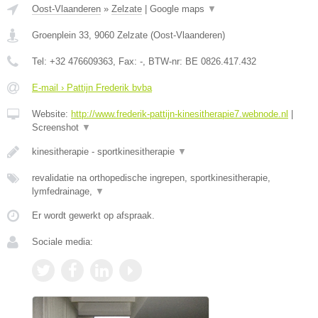
Oost-Vlaanderen
»
Zelzate
|
Google maps
▼
Groenplein 33
,
9060
Zelzate
(
Oost-Vlaanderen
)
Tel:
+32 476609363
, Fax:
-
, BTW-nr:
BE 0826.417.432
E-mail › Pattijn Frederik bvba
Website:
http://www.frederik-pattijn-kinesitherapie7.webnode.nl
|
Screenshot
▼
kinesitherapie - sportkinesitherapie
▼
revalidatie na orthopedische ingrepen, sportkinesitherapie,
lymfedrainage,
▼
Er wordt gewerkt op afspraak.
Sociale media: