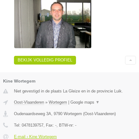
BEKIJK VOLLEDIG PROFIEL
Kine Wortegem
Niet gevestigd in de plaats La Gleize en in de provincie Luik.
Oost-Vlaanderen
»
Wortegem
|
Google maps
▼
Oudenaardseweg 3A
,
9790
Wortegem
(
Oost-Vlaanderen
)
Tel:
0478139757
, Fax:
-
, BTW-nr:
-
E-mail › Kine Wortegem