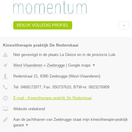
BEKIJK VOLLEDIG PROFIEL
Kinesitherapie praktijk De Rederskaai
Niet gevestigd in de plaats La Gleize en in de provincie Luik.
West-Vlaanderen
»
Zeebrugge
|
Google maps
▼
Rederskaai 21
,
8380
Zeebrugge
(
West-Vlaanderen
)
Tel:
0468172877
, Fax:
050737610
, BTW-nr:
0823276909
E-mail › Kinesitherapie praktijk De Rederskaai
Website onbekend
Aan de jachthaven van Zeebrugge staat mijn kinesitherapie-praktijk
garant
▼