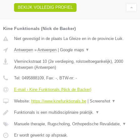
BEKIJK VOLLEDIG PROFIEL
Kine Funktionals (Nick de Backer)
Niet gevestigd in de plaats La Gleize en in de provincie Luik.
Antwerpen
»
Antwerpen
|
Google maps
▼
Vleminckstraat 10 (2e verdieping, rolstoeltoegankelijk)
,
2000
Antwerpen
(
Antwerpen
)
Tel:
0495888109
, Fax:
-
, BTW-nr:
-
E-mail › Kine Funktionals (Nick de Backer)
Website:
https://www.kinefunktionals.be
|
Screenshot
▼
Funktionals is een multidisciplinaire praktijk.
▼
Manuele therapie, Rugscholing, Orthopedische Revalidatie,
▼
Er wordt gewerkt op afspraak.