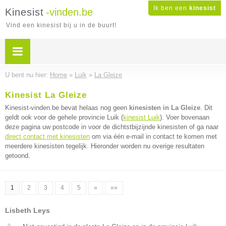
Ik ben een
kinesist
Kinesist
-vinden.be
Vind een kinesist bij u in de buurt!
U bent nu hier:
Home
»
Luik
»
La Gleize
Kinesist La Gleize
Kinesist-vinden.be bevat helaas nog geen
kinesisten in La Gleize
. Dit
geldt ook voor de gehele provincie Luik (
kinesist Luik
). Voer bovenaan
deze pagina uw postcode in voor de dichtstbijzijnde kinesisten of ga naar
direct contact met kinesisten
om via één e-mail in contact te komen met
meerdere kinesisten tegelijk. Hieronder worden nu overige resultaten
getoond.
1
2
3
4
5
»
»»
Lisbeth Leys