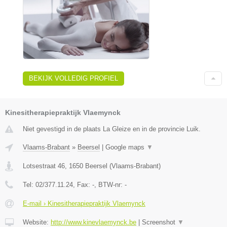
BEKIJK VOLLEDIG PROFIEL
Kinesitherapiepraktijk Vlaemynck
Niet gevestigd in de plaats La Gleize en in de provincie Luik.
Vlaams-Brabant
»
Beersel
|
Google maps
▼
Lotsestraat 46
,
1650
Beersel
(
Vlaams-Brabant
)
Tel:
02/377.11.24
, Fax:
-
, BTW-nr:
-
E-mail › Kinesitherapiepraktijk Vlaemynck
Website:
http://www.kinevlaemynck.be
|
Screenshot
▼