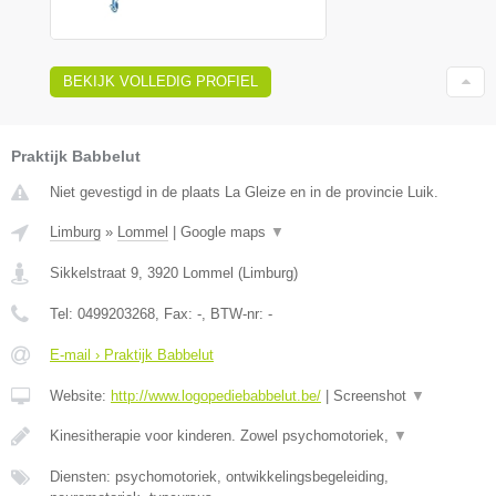
BEKIJK VOLLEDIG PROFIEL
Praktijk Babbelut
Niet gevestigd in de plaats La Gleize en in de provincie Luik.
Limburg
»
Lommel
|
Google maps
▼
Sikkelstraat 9
,
3920
Lommel
(
Limburg
)
Tel:
0499203268
, Fax:
-
, BTW-nr:
-
E-mail › Praktijk Babbelut
Website:
http://www.logopediebabbelut.be/
|
Screenshot
▼
Kinesitherapie voor kinderen. Zowel psychomotoriek,
▼
Diensten: psychomotoriek, ontwikkelingsbegeleiding,