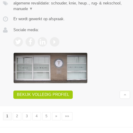
algemene revalidatie: schouder, knie, heup.., rug- & nekschool,
manuele
▼
Er wordt gewerkt op afspraak.
Sociale media:
BEKIJK VOLLEDIG PROFIEL
1
2
3
4
5
»
»»