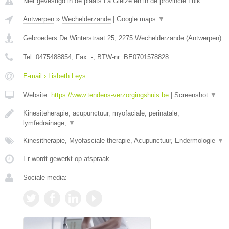
Niet gevestigd in de plaats La Gleize en in de provincie Luik.
Antwerpen
»
Wechelderzande
|
Google maps
▼
Gebroeders De Winterstraat 25
,
2275
Wechelderzande
(
Antwerpen
)
Tel:
0475488854
, Fax:
-
, BTW-nr:
BE0701578828
E-mail › Lisbeth Leys
Website:
https://www.tendens-verzorgingshuis.be
|
Screenshot
▼
Kinesiteherapie, acupunctuur, myofaciale, perinatale,
lymfedrainage,
▼
Kinesitherapie, Myofasciale therapie, Acupunctuur, Endermologie
▼
Er wordt gewerkt op afspraak.
Sociale media: