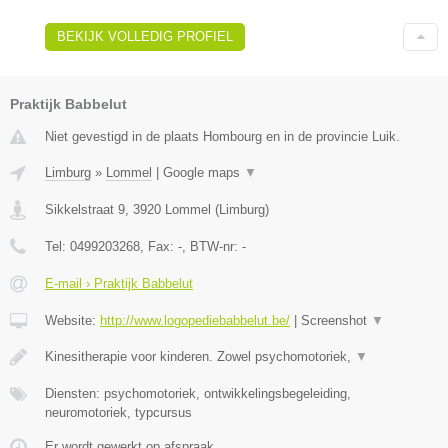
BEKIJK VOLLEDIG PROFIEL
Praktijk Babbelut
Niet gevestigd in de plaats Hombourg en in de provincie Luik.
Limburg
»
Lommel
|
Google maps
▼
Sikkelstraat 9
,
3920
Lommel
(
Limburg
)
Tel:
0499203268
, Fax:
-
, BTW-nr:
-
E-mail › Praktijk Babbelut
Website:
http://www.logopediebabbelut.be/
|
Screenshot
▼
Kinesitherapie voor kinderen. Zowel psychomotoriek,
▼
Diensten: psychomotoriek, ontwikkelingsbegeleiding,
neuromotoriek, typcursus
Er wordt gewerkt op afspraak.