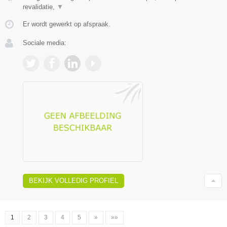
revalidatie,
▼
Er wordt gewerkt op afspraak.
Sociale media:
BEKIJK VOLLEDIG PROFIEL
1
2
3
4
5
»
»»