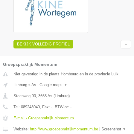
BEKIJK VOLLEDIG PROFIEL
Groepspraktijk Momentum
Niet gevestigd in de plaats Hombourg en in de provincie Luik.
Limburg
»
As
|
Google maps
▼
Steenweg 90
,
3665
As
(
Limburg
)
Tel:
089248040
, Fax:
-
, BTW-nr:
-
E-mail › Groepspraktijk Momentum
Website:
http://www.groepspraktijkmomentum.be
|
Screenshot
▼