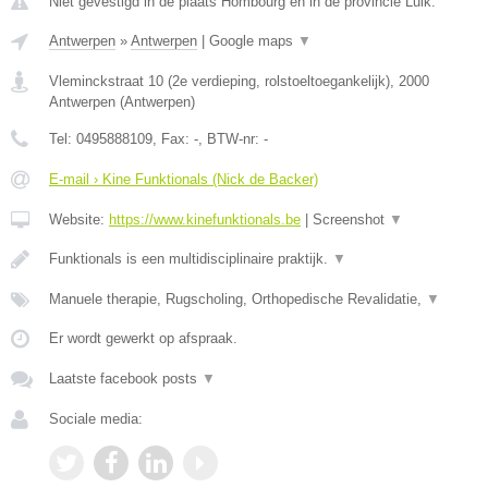
Niet gevestigd in de plaats Hombourg en in de provincie Luik.
Antwerpen
»
Antwerpen
|
Google maps
▼
Vleminckstraat 10 (2e verdieping, rolstoeltoegankelijk)
,
2000
Antwerpen
(
Antwerpen
)
Tel:
0495888109
, Fax:
-
, BTW-nr:
-
E-mail › Kine Funktionals (Nick de Backer)
Website:
https://www.kinefunktionals.be
|
Screenshot
▼
Funktionals is een multidisciplinaire praktijk.
▼
Manuele therapie, Rugscholing, Orthopedische Revalidatie,
▼
Er wordt gewerkt op afspraak.
Laatste facebook posts
▼
Sociale media: