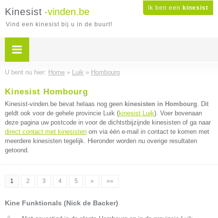
Ik ben een
kinesist
Kinesist
-vinden.be
Vind een kinesist bij u in de buurt!
U bent nu hier:
Home
»
Luik
»
Hombourg
Kinesist Hombourg
Kinesist-vinden.be bevat helaas nog geen
kinesisten in Hombourg
. Dit
geldt ook voor de gehele provincie Luik (
kinesist Luik
). Voer bovenaan
deze pagina uw postcode in voor de dichtstbijzijnde kinesisten of ga naar
direct contact met kinesisten
om via één e-mail in contact te komen met
meerdere kinesisten tegelijk. Hieronder worden nu overige resultaten
getoond.
1
2
3
4
5
»
»»
Kine Funktionals (Nick de Backer)