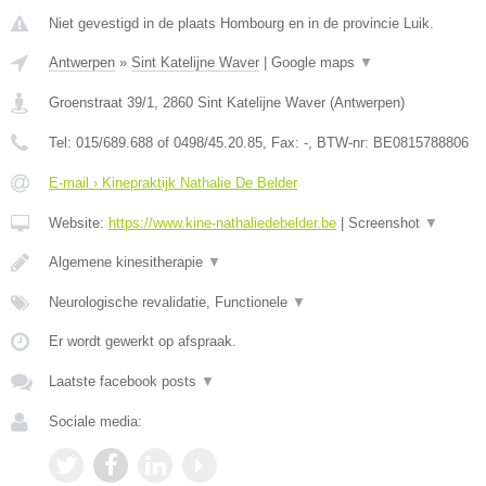
Niet gevestigd in de plaats Hombourg en in de provincie Luik.
Antwerpen
»
Sint Katelijne Waver
|
Google maps
▼
Groenstraat 39/1
,
2860
Sint Katelijne Waver
(
Antwerpen
)
Tel:
015/689.688 of 0498/45.20.85
, Fax:
-
, BTW-nr:
BE0815788806
E-mail › Kinepraktijk Nathalie De Belder
Website:
https://www.kine-nathaliedebelder.be
|
Screenshot
▼
Algemene kinesitherapie
▼
Neurologische revalidatie, Functionele
▼
Er wordt gewerkt op afspraak.
Laatste facebook posts
▼
Sociale media: