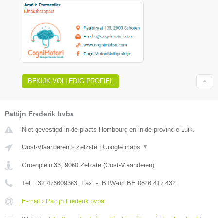
BEKIJK VOLLEDIG PROFIEL
Pattijn Frederik bvba
Niet gevestigd in de plaats Hombourg en in de provincie Luik.
Oost-Vlaanderen
»
Zelzate
|
Google maps
▼
Groenplein 33
,
9060
Zelzate
(
Oost-Vlaanderen
)
Tel:
+32 476609363
, Fax:
-
, BTW-nr:
BE 0826.417.432
E-mail › Pattijn Frederik bvba