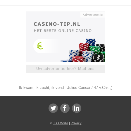
Uw advertentie hier? Mail ons
Ik kwam, ik zocht, ik vond - Julius Caesar / 47 v.Chr. ;)
©
JBB Media
|
Privacy