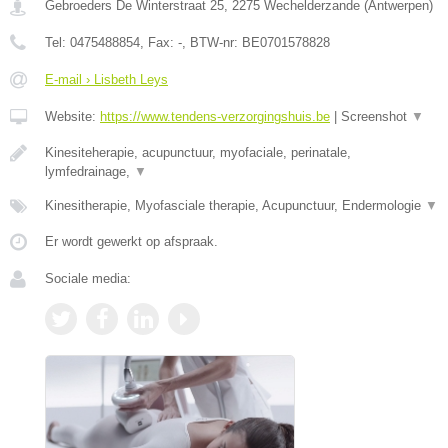
Gebroeders De Winterstraat 25
,
2275
Wechelderzande
(
Antwerpen
)
Tel:
0475488854
, Fax:
-
, BTW-nr:
BE0701578828
E-mail › Lisbeth Leys
Website:
https://www.tendens-verzorgingshuis.be
|
Screenshot
▼
Kinesiteherapie, acupunctuur, myofaciale, perinatale,
lymfedrainage,
▼
Kinesitherapie, Myofasciale therapie, Acupunctuur, Endermologie
▼
Er wordt gewerkt op afspraak.
Sociale media: