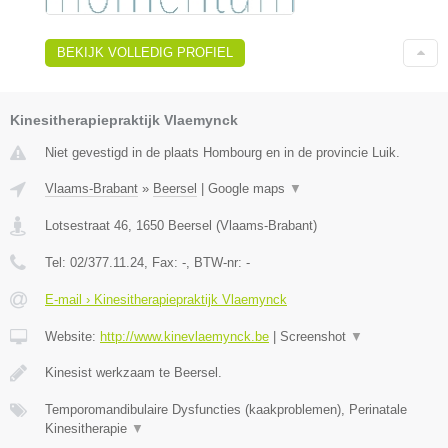
BEKIJK VOLLEDIG PROFIEL
Kinesitherapiepraktijk Vlaemynck
Niet gevestigd in de plaats Hombourg en in de provincie Luik.
Vlaams-Brabant
»
Beersel
|
Google maps
▼
Lotsestraat 46
,
1650
Beersel
(
Vlaams-Brabant
)
Tel:
02/377.11.24
, Fax:
-
, BTW-nr:
-
E-mail › Kinesitherapiepraktijk Vlaemynck
Website:
http://www.kinevlaemynck.be
|
Screenshot
▼
Kinesist werkzaam te Beersel.
Temporomandibulaire Dysfuncties (kaakproblemen), Perinatale
Kinesitherapie
▼