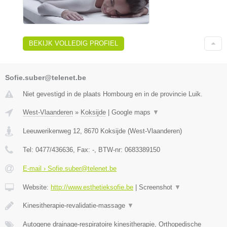
BEKIJK VOLLEDIG PROFIEL
Sofie.suber@telenet.be
Niet gevestigd in de plaats Hombourg en in de provincie Luik.
West-Vlaanderen
»
Koksijde
|
Google maps
▼
Leeuwerikenweg 12
,
8670
Koksijde
(
West-Vlaanderen
)
Tel:
0477/436636
, Fax:
-
, BTW-nr:
0683389150
E-mail › Sofie.suber@telenet.be
Website:
http://www.esthetieksofie.be
|
Screenshot
▼
Kinesitherapie-revalidatie-massage
▼
Autogene drainage-respiratoire kinesitherapie, Orthopedische