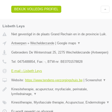
BEKIJK VOLLEDIG PROFIEL
Lisbeth Leys
Niet gevestigd in de plaats Grand Rechain en in de provincie Luik.
Antwerpen
»
Wechelderzande
|
Google maps
▼
Gebroeders De Winterstraat 25
,
2275
Wechelderzande
(
Antwerpen
)
Tel:
0475488854
, Fax:
-
, BTW-nr:
BE0701578828
E-mail › Lisbeth Leys
Website:
https://www.tendens-verzorgingshuis.be
|
Screenshot
▼
Kinesiteherapie, acupunctuur, myofaciale, perinatale,
lymfedrainage,
▼
Kinesitherapie, Myofasciale therapie, Acupunctuur, Endermologie
▼
Er wordt gewerkt op afspraak.