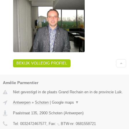
BEKIJK VOLLEDIG PROFIEL
Amélie Parmentier
Niet gevestigd in de plaats Grand Rechain en in de provincie Luik.
Antwerpen
»
Schoten
|
Google maps
▼
Paalstraat 135
,
2900
Schoten
(
Antwerpen
)
Tel:
0032472467577
, Fax:
-
, BTW-nr:
0681558721