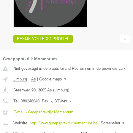
BEKIJK VOLLEDIG PROFIEL
Groepspraktijk Momentum
Niet gevestigd in de plaats Grand Rechain en in de provincie Luik.
Limburg
»
As
|
Google maps
▼
Steenweg 90
,
3665
As
(
Limburg
)
Tel:
089248040
, Fax:
-
, BTW-nr:
-
E-mail › Groepspraktijk Momentum
Website:
http://www.groepspraktijkmomentum.be
|
Screenshot
▼