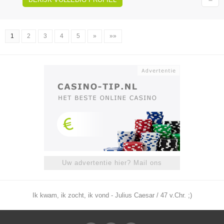
1
2
3
4
5
»
»»
Uw advertentie hier? Mail ons
Ik kwam, ik zocht, ik vond - Julius Caesar / 47 v.Chr. ;)