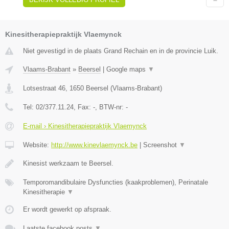
Kinesitherapiepraktijk Vlaemynck
Niet gevestigd in de plaats Grand Rechain en in de provincie Luik.
Vlaams-Brabant
»
Beersel
|
Google maps
▼
Lotsestraat 46
,
1650
Beersel
(
Vlaams-Brabant
)
Tel:
02/377.11.24
, Fax:
-
, BTW-nr:
-
E-mail › Kinesitherapiepraktijk Vlaemynck
Website:
http://www.kinevlaemynck.be
|
Screenshot
▼
Kinesist werkzaam te Beersel.
Temporomandibulaire Dysfuncties (kaakproblemen), Perinatale
Kinesitherapie
▼
Er wordt gewerkt op afspraak.
Laatste facebook posts
▼