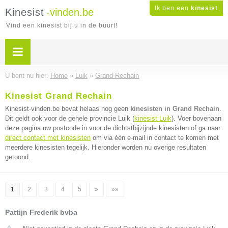
Ik ben een
kinesist
Kinesist
-vinden.be
Vind een kinesist bij u in de buurt!
U bent nu hier:
Home
»
Luik
»
Grand Rechain
Kinesist Grand Rechain
Kinesist-vinden.be bevat helaas nog geen
kinesisten in Grand Rechain
.
Dit geldt ook voor de gehele provincie Luik (
kinesist Luik
). Voer bovenaan
deze pagina uw postcode in voor de dichtstbijzijnde kinesisten of ga naar
direct contact met kinesisten
om via één e-mail in contact te komen met
meerdere kinesisten tegelijk. Hieronder worden nu overige resultaten
getoond.
1
2
3
4
5
»
»»
Pattijn Frederik bvba