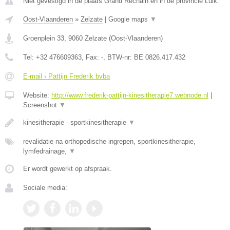
Niet gevestigd in de plaats Grand Rechain en in de provincie Luik.
Oost-Vlaanderen
»
Zelzate
|
Google maps
▼
Groenplein 33
,
9060
Zelzate
(
Oost-Vlaanderen
)
Tel:
+32 476609363
, Fax:
-
, BTW-nr:
BE 0826.417.432
E-mail › Pattijn Frederik bvba
Website:
http://www.frederik-pattijn-kinesitherapie7.webnode.nl
|
Screenshot
▼
kinesitherapie - sportkinesitherapie
▼
revalidatie na orthopedische ingrepen, sportkinesitherapie,
lymfedrainage,
▼
Er wordt gewerkt op afspraak.
Sociale media: