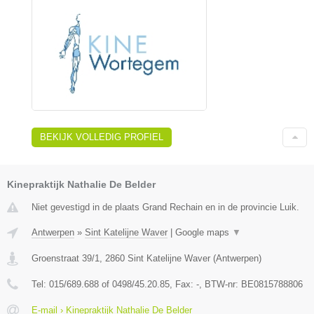
BEKIJK VOLLEDIG PROFIEL
Kinepraktijk Nathalie De Belder
Niet gevestigd in de plaats Grand Rechain en in de provincie Luik.
Antwerpen
»
Sint Katelijne Waver
|
Google maps
▼
Groenstraat 39/1
,
2860
Sint Katelijne Waver
(
Antwerpen
)
Tel:
015/689.688 of 0498/45.20.85
, Fax:
-
, BTW-nr:
BE0815788806
E-mail › Kinepraktijk Nathalie De Belder