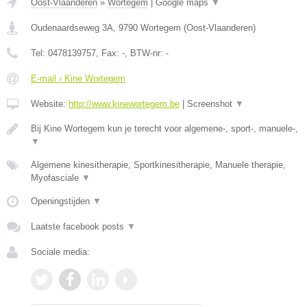
Oost-Vlaanderen
»
Wortegem
|
Google maps
▼
Oudenaardseweg 3A
,
9790
Wortegem
(
Oost-Vlaanderen
)
Tel:
0478139757
, Fax:
-
, BTW-nr:
-
E-mail › Kine Wortegem
Website:
http://www.kinewortegem.be
|
Screenshot
▼
Bij Kine Wortegem kun je terecht voor algemene-, sport-, manuele-,
▼
Algemene kinesitherapie, Sportkinesitherapie, Manuele therapie,
Myofasciale
▼
Openingstijden
▼
Laatste facebook posts
▼
Sociale media: