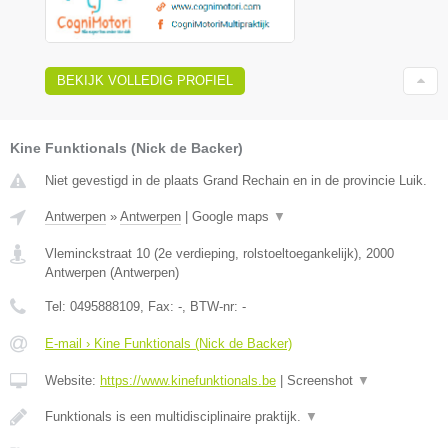
BEKIJK VOLLEDIG PROFIEL
Kine Funktionals (Nick de Backer)
Niet gevestigd in de plaats Grand Rechain en in de provincie Luik.
Antwerpen
»
Antwerpen
|
Google maps
▼
Vleminckstraat 10 (2e verdieping, rolstoeltoegankelijk)
,
2000
Antwerpen
(
Antwerpen
)
Tel:
0495888109
, Fax:
-
, BTW-nr:
-
E-mail › Kine Funktionals (Nick de Backer)
Website:
https://www.kinefunktionals.be
|
Screenshot
▼
Funktionals is een multidisciplinaire praktijk.
▼