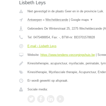
Lisbeth Leys
Niet gevestigd in de plaats Geer en in de provincie Luik.
Antwerpen
»
Wechelderzande
|
Google maps
▼
Gebroeders De Winterstraat 25
,
2275
Wechelderzande
(
A
Tel:
0475488854
, Fax:
-
, BTW-nr:
BE0701578828
E-mail › Lisbeth Leys
Website:
https://www.tendens-verzorgingshuis.be
|
Scree
Kinesiteherapie, acupunctuur, myofaciale, perinatale, ly
Kinesitherapie, Myofasciale therapie, Acupunctuur, Ende
Er wordt gewerkt op afspraak.
Sociale media: