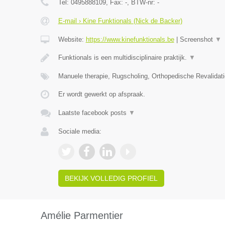
Tel:
0495888109
, Fax:
-
, BTW-nr:
-
E-mail › Kine Funktionals (Nick de Backer)
Website:
https://www.kinefunktionals.be
|
Screenshot
▼
Funktionals is een multidisciplinaire praktijk.
▼
Manuele therapie, Rugscholing, Orthopedische Revalidat
Er wordt gewerkt op afspraak.
Laatste facebook posts
▼
Sociale media:
BEKIJK VOLLEDIG PROFIEL
Amélie Parmentier