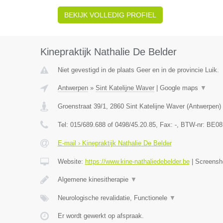
BEKIJK VOLLEDIG PROFIEL
Kinepraktijk Nathalie De Belder
Niet gevestigd in de plaats Geer en in de provincie Luik.
Antwerpen
»
Sint Katelijne Waver
|
Google maps
▼
Groenstraat 39/1
,
2860
Sint Katelijne Waver
(
Antwerpen
)
Tel:
015/689.688 of 0498/45.20.85
, Fax:
-
, BTW-nr:
BE08
E-mail › Kinepraktijk Nathalie De Belder
Website:
https://www.kine-nathaliedebelder.be
|
Screensh
Algemene kinesitherapie
▼
Neurologische revalidatie, Functionele
▼
Er wordt gewerkt op afspraak.