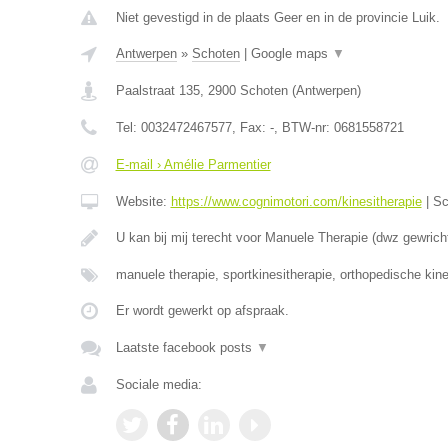
Niet gevestigd in de plaats Geer en in de provincie Luik.
Antwerpen
»
Schoten
|
Google maps
▼
Paalstraat 135
,
2900
Schoten
(
Antwerpen
)
Tel:
0032472467577
, Fax:
-
, BTW-nr:
0681558721
E-mail › Amélie Parmentier
Website:
https://www.cognimotori.com/kinesitherapie
|
Sc
U kan bij mij terecht voor Manuele Therapie (dwz gewrich
manuele therapie, sportkinesitherapie, orthopedische kin
Er wordt gewerkt op afspraak.
Laatste facebook posts
▼
Sociale media: