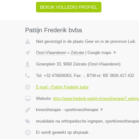
BEKIJK VOLLEDIG PROFIEL
Pattijn Frederik bvba
Niet gevestigd in de plaats Geer en in de provincie Luik.
Oost-Vlaanderen
»
Zelzate
|
Google maps
▼
Groenplein 33
,
9060
Zelzate
(
Oost-Vlaanderen
)
Tel:
+32 476609363
, Fax:
-
, BTW-nr:
BE 0826.417.432
E-mail › Pattijn Frederik bvba
Website:
http://www.frederik-pattijn-kinesitherapie7.webn
kinesitherapie - sportkinesitherapie
▼
revalidatie na orthopedische ingrepen, sportkinesitherapi
Er wordt gewerkt op afspraak.