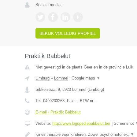
Sociale media:
BEKIJK VOLLEDIG PROFIEL
Praktijk Babbelut
Niet gevestigd in de plaats Geer en in de provincie Luik.
Limburg
»
Lommel
|
Google maps
▼
Sikkelstraat 9
,
3920
Lommel
(
Limburg
)
Tel:
0499203268
, Fax:
-
, BTW-nr:
-
E-mail › Praktijk Babbelut
Website:
http://www.logopediebabbelut.be/
|
Screenshot
Kinesitherapie voor kinderen. Zowel psychomotoriek,
▼