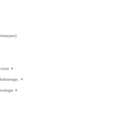
ntwerpen
)
nshot
▼
mfedrainage,
▼
rmologie
▼