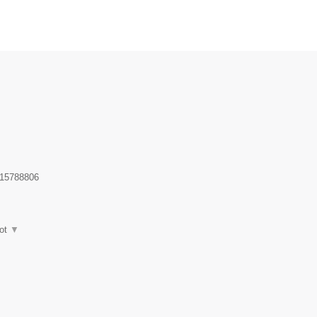
15788806
ot
▼