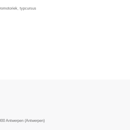
romotoriek, typcursus
000
Antwerpen
(
Antwerpen
)