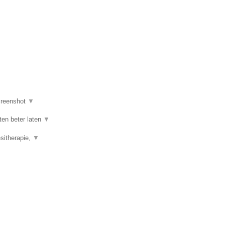
reenshot
▼
ten beter laten
▼
esitherapie,
▼