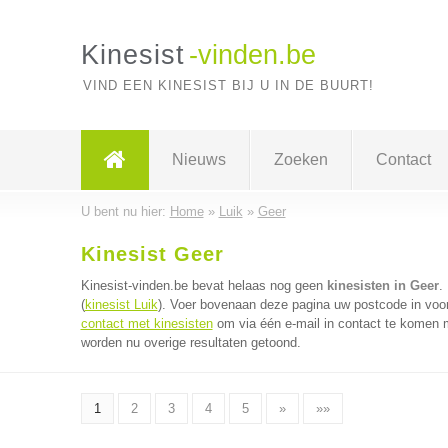
Kinesist
-vinden.be
VIND EEN KINESIST BIJ U IN DE BUURT!
Nieuws
Zoeken
Contact
U bent nu hier:
Home
»
Luik
»
Geer
Kinesist Geer
Kinesist-vinden.be bevat helaas nog geen
kinesisten in Geer
.
(
kinesist Luik
). Voer bovenaan deze pagina uw postcode in voor 
contact met kinesisten
om via één e-mail in contact te komen m
worden nu overige resultaten getoond.
1
2
3
4
5
»
»»