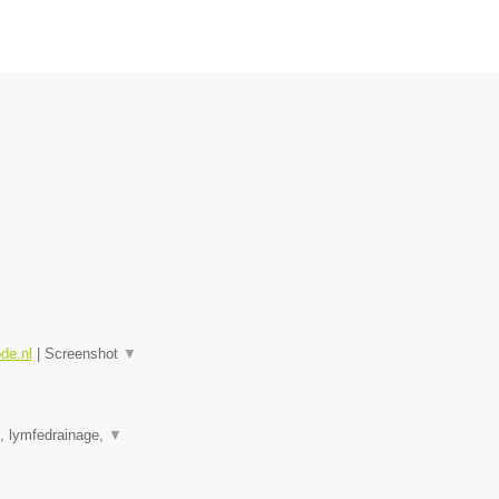
ode.nl
|
Screenshot
▼
e, lymfedrainage,
▼