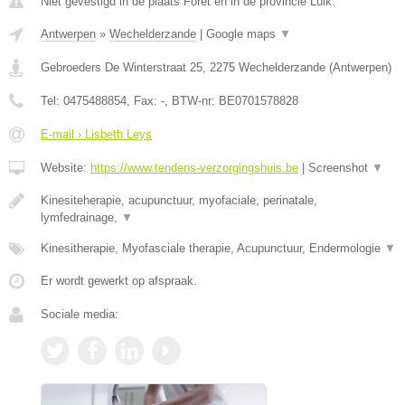
Niet gevestigd in de plaats Foret en in de provincie Luik.
Antwerpen
»
Wechelderzande
|
Google maps
▼
Gebroeders De Winterstraat 25
,
2275
Wechelderzande
(
Antwerpen
)
Tel:
0475488854
, Fax:
-
, BTW-nr:
BE0701578828
E-mail › Lisbeth Leys
Website:
https://www.tendens-verzorgingshuis.be
|
Screenshot
▼
Kinesiteherapie, acupunctuur, myofaciale, perinatale,
lymfedrainage,
▼
Kinesitherapie, Myofasciale therapie, Acupunctuur, Endermologie
▼
Er wordt gewerkt op afspraak.
Sociale media: