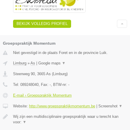
BEKIJK VOLLEDIG PROFIEL
Groepspraktijk Momentum
Niet gevestigd in de plaats Foret en in de provincie Luik.
Limburg
»
As
|
Google maps
▼
Steenweg 90
,
3665
As
(
Limburg
)
Tel:
089248040
, Fax:
-
, BTW-nr:
-
E-mail › Groepspraktijk Momentum
Website:
http://www.groepspraktijkmomentum.be
|
Screenshot
▼
Wij zijn een multidisciplinaire groepspraktijk waar u terecht kan
voor:
▼