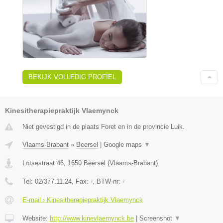
BEKIJK VOLLEDIG PROFIEL
Kinesitherapiepraktijk Vlaemynck
Niet gevestigd in de plaats Foret en in de provincie Luik.
Vlaams-Brabant
»
Beersel
|
Google maps
▼
Lotsestraat 46
,
1650
Beersel
(
Vlaams-Brabant
)
Tel:
02/377.11.24
, Fax:
-
, BTW-nr:
-
E-mail › Kinesitherapiepraktijk Vlaemynck
Website:
http://www.kinevlaemynck.be
|
Screenshot
▼