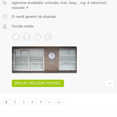
algemene revalidatie: schouder, knie, heup.., rug- & nekschool,
manuele
▼
Er wordt gewerkt op afspraak.
Sociale media:
BEKIJK VOLLEDIG PROFIEL
1
2
3
4
5
»
»»