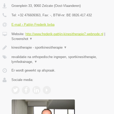
Groenplein 33
,
9060
Zelzate
(
Oost-Vlaanderen
)
Tel:
+32 476609363
, Fax:
-
, BTW-nr:
BE 0826.417.432
E-mail › Pattijn Frederik bvba
Website:
http://www.frederik-pattijn-kinesitherapie7.webnode.nl
|
Screenshot
▼
kinesitherapie - sportkinesitherapie
▼
revalidatie na orthopedische ingrepen, sportkinesitherapie,
lymfedrainage,
▼
Er wordt gewerkt op afspraak.
Sociale media: