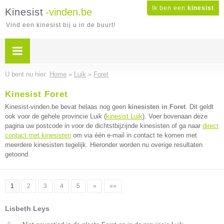
Ik ben een
kinesist
Kinesist
-vinden.be
Vind een kinesist bij u in de buurt!
U bent nu hier:
Home
»
Luik
»
Foret
Kinesist Foret
Kinesist-vinden.be bevat helaas nog geen
kinesisten in Foret
. Dit geldt
ook voor de gehele provincie Luik (
kinesist Luik
). Voer bovenaan deze
pagina uw postcode in voor de dichtstbijzijnde kinesisten of ga naar
direct
contact met kinesisten
om via één e-mail in contact te komen met
meerdere kinesisten tegelijk. Hieronder worden nu overige resultaten
getoond.
1
2
3
4
5
»
»»
Lisbeth Leys