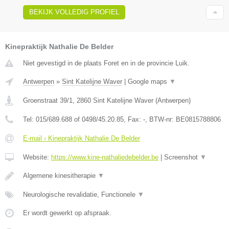
BEKIJK VOLLEDIG PROFIEL
Kinepraktijk Nathalie De Belder
Niet gevestigd in de plaats Foret en in de provincie Luik.
Antwerpen
»
Sint Katelijne Waver
|
Google maps
▼
Groenstraat 39/1
,
2860
Sint Katelijne Waver
(
Antwerpen
)
Tel:
015/689.688 of 0498/45.20.85
, Fax:
-
, BTW-nr:
BE0815788806
E-mail › Kinepraktijk Nathalie De Belder
Website:
https://www.kine-nathaliedebelder.be
|
Screenshot
▼
Algemene kinesitherapie
▼
Neurologische revalidatie, Functionele
▼
Er wordt gewerkt op afspraak.