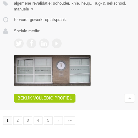
algemene revalidatie: schouder, knie, heup.., rug- & nekschool,
manuele
▼
Er wordt gewerkt op afspraak.
Sociale media:
BEKIJK VOLLEDIG PROFIEL
1
2
3
4
5
»
»»