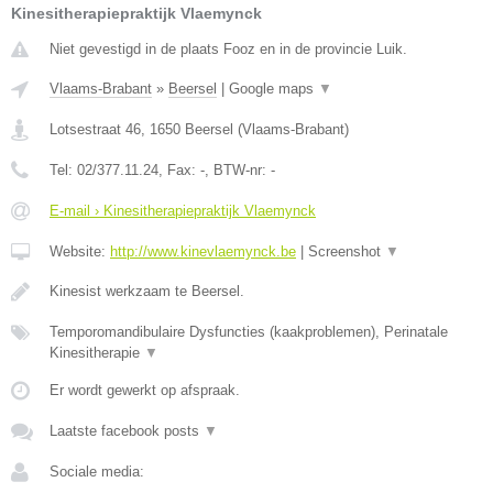
Kinesitherapiepraktijk Vlaemynck
Niet gevestigd in de plaats Fooz en in de provincie Luik.
Vlaams-Brabant
»
Beersel
|
Google maps
▼
Lotsestraat 46
,
1650
Beersel
(
Vlaams-Brabant
)
Tel:
02/377.11.24
, Fax:
-
, BTW-nr:
-
E-mail › Kinesitherapiepraktijk Vlaemynck
Website:
http://www.kinevlaemynck.be
|
Screenshot
▼
Kinesist werkzaam te Beersel.
Temporomandibulaire Dysfuncties (kaakproblemen), Perinatale
Kinesitherapie
▼
Er wordt gewerkt op afspraak.
Laatste facebook posts
▼
Sociale media: