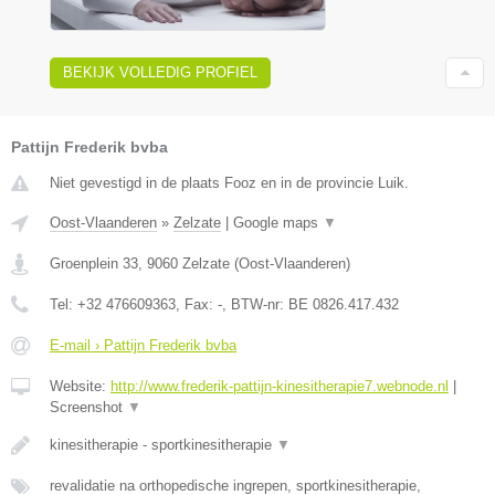
BEKIJK VOLLEDIG PROFIEL
Pattijn Frederik bvba
Niet gevestigd in de plaats Fooz en in de provincie Luik.
Oost-Vlaanderen
»
Zelzate
|
Google maps
▼
Groenplein 33
,
9060
Zelzate
(
Oost-Vlaanderen
)
Tel:
+32 476609363
, Fax:
-
, BTW-nr:
BE 0826.417.432
E-mail › Pattijn Frederik bvba
Website:
http://www.frederik-pattijn-kinesitherapie7.webnode.nl
|
Screenshot
▼
kinesitherapie - sportkinesitherapie
▼
revalidatie na orthopedische ingrepen, sportkinesitherapie,