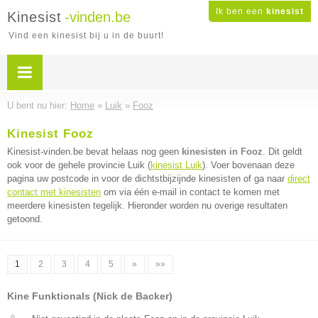
Ik ben een
kinesist
Kinesist
-vinden.be
Vind een kinesist bij u in de buurt!
U bent nu hier:
Home
»
Luik
»
Fooz
Kinesist Fooz
Kinesist-vinden.be bevat helaas nog geen
kinesisten in Fooz
. Dit geldt
ook voor de gehele provincie Luik (
kinesist Luik
). Voer bovenaan deze
pagina uw postcode in voor de dichtstbijzijnde kinesisten of ga naar
direct
contact met kinesisten
om via één e-mail in contact te komen met
meerdere kinesisten tegelijk. Hieronder worden nu overige resultaten
getoond.
1
2
3
4
5
»
»»
Kine Funktionals (Nick de Backer)