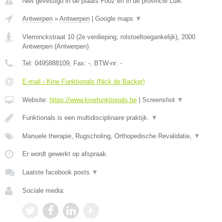
Niet gevestigd in de plaats Fooz en in de provincie Luik.
Antwerpen
»
Antwerpen
|
Google maps
▼
Vleminckstraat 10 (2e verdieping, rolstoeltoegankelijk)
,
2000
Antwerpen
(
Antwerpen
)
Tel:
0495888109
, Fax:
-
, BTW-nr:
-
E-mail › Kine Funktionals (Nick de Backer)
Website:
https://www.kinefunktionals.be
|
Screenshot
▼
Funktionals is een multidisciplinaire praktijk.
▼
Manuele therapie, Rugscholing, Orthopedische Revalidatie,
▼
Er wordt gewerkt op afspraak.
Laatste facebook posts
▼
Sociale media: