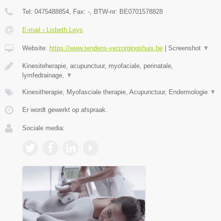
Tel:
0475488854
, Fax:
-
, BTW-nr:
BE0701578828
E-mail › Lisbeth Leys
Website:
https://www.tendens-verzorgingshuis.be
|
Screenshot
▼
Kinesiteherapie, acupunctuur, myofaciale, perinatale,
lymfedrainage,
▼
Kinesitherapie, Myofasciale therapie, Acupunctuur, Endermologie
▼
Er wordt gewerkt op afspraak.
Sociale media: