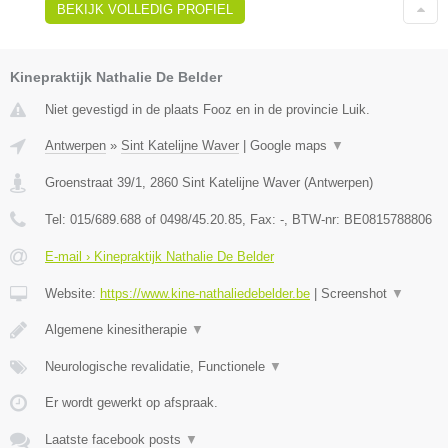
BEKIJK VOLLEDIG PROFIEL
Kinepraktijk Nathalie De Belder
Niet gevestigd in de plaats Fooz en in de provincie Luik.
Antwerpen
»
Sint Katelijne Waver
|
Google maps
▼
Groenstraat 39/1
,
2860
Sint Katelijne Waver
(
Antwerpen
)
Tel:
015/689.688 of 0498/45.20.85
, Fax:
-
, BTW-nr:
BE0815788806
E-mail › Kinepraktijk Nathalie De Belder
Website:
https://www.kine-nathaliedebelder.be
|
Screenshot
▼
Algemene kinesitherapie
▼
Neurologische revalidatie, Functionele
▼
Er wordt gewerkt op afspraak.
Laatste facebook posts
▼