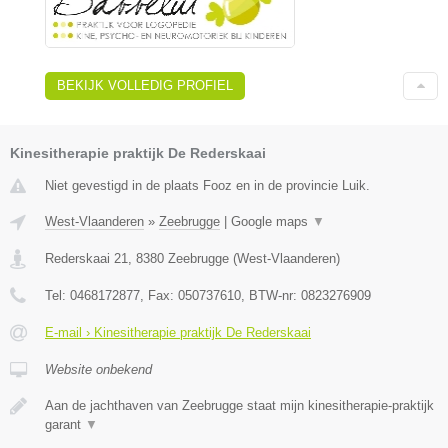
BEKIJK VOLLEDIG PROFIEL
Kinesitherapie praktijk De Rederskaai
Niet gevestigd in de plaats Fooz en in de provincie Luik.
West-Vlaanderen
»
Zeebrugge
|
Google maps
▼
Rederskaai 21
,
8380
Zeebrugge
(
West-Vlaanderen
)
Tel:
0468172877
, Fax:
050737610
, BTW-nr:
0823276909
E-mail › Kinesitherapie praktijk De Rederskaai
Website onbekend
Aan de jachthaven van Zeebrugge staat mijn kinesitherapie-praktijk
garant
▼