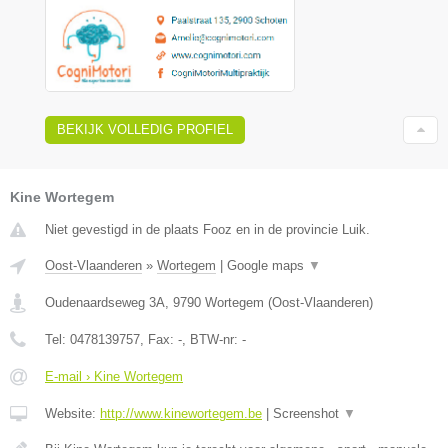
BEKIJK VOLLEDIG PROFIEL
Kine Wortegem
Niet gevestigd in de plaats Fooz en in de provincie Luik.
Oost-Vlaanderen
»
Wortegem
|
Google maps
▼
Oudenaardseweg 3A
,
9790
Wortegem
(
Oost-Vlaanderen
)
Tel:
0478139757
, Fax:
-
, BTW-nr:
-
E-mail › Kine Wortegem
Website:
http://www.kinewortegem.be
|
Screenshot
▼