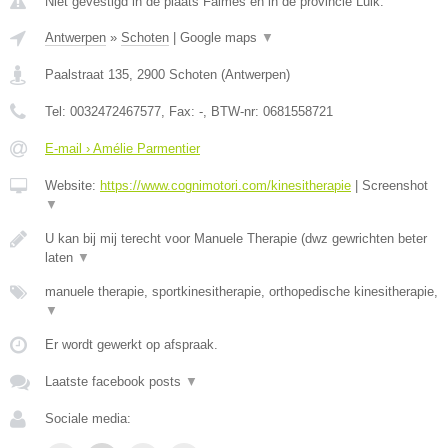
Niet gevestigd in de plaats Faimes en in de provincie Luik.
Antwerpen
»
Schoten
|
Google maps
▼
Paalstraat 135
,
2900
Schoten
(
Antwerpen
)
Tel:
0032472467577
, Fax:
-
, BTW-nr:
0681558721
E-mail › Amélie Parmentier
Website:
https://www.cognimotori.com/kinesitherapie
|
Screenshot
▼
U kan bij mij terecht voor Manuele Therapie (dwz gewrichten beter
laten
▼
manuele therapie, sportkinesitherapie, orthopedische kinesitherapie,
▼
Er wordt gewerkt op afspraak.
Laatste facebook posts
▼
Sociale media: