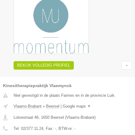
BEKIJK VOLLEDIG PROFIEL
Kinesitherapiepraktijk Vlaemynck
Niet gevestigd in de plaats Faimes en in de provincie Luik.
Vlaams-Brabant
»
Beersel
|
Google maps
▼
Lotsestraat 46
,
1650
Beersel
(
Vlaams-Brabant
)
Tel:
02/377.11.24
, Fax:
-
, BTW-nr:
-