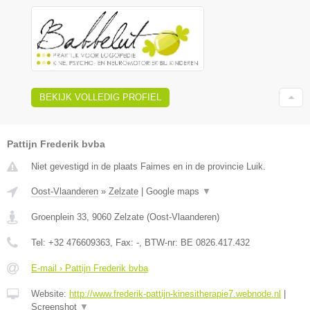
BEKIJK VOLLEDIG PROFIEL
Pattijn Frederik bvba
Niet gevestigd in de plaats Faimes en in de provincie Luik.
Oost-Vlaanderen
»
Zelzate
|
Google maps
▼
Groenplein 33
,
9060
Zelzate
(
Oost-Vlaanderen
)
Tel:
+32 476609363
, Fax:
-
, BTW-nr:
BE 0826.417.432
E-mail › Pattijn Frederik bvba
Website:
http://www.frederik-pattijn-kinesitherapie7.webnode.nl
|
Screenshot
▼