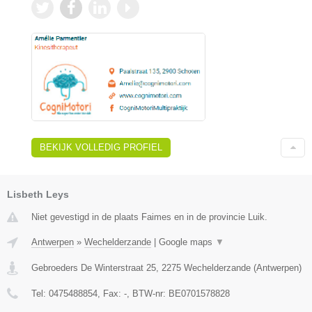
BEKIJK VOLLEDIG PROFIEL
Lisbeth Leys
Niet gevestigd in de plaats Faimes en in de provincie Luik.
Antwerpen
»
Wechelderzande
|
Google maps
▼
Gebroeders De Winterstraat 25
,
2275
Wechelderzande
(
Antwerpen
)
Tel:
0475488854
, Fax:
-
, BTW-nr:
BE0701578828