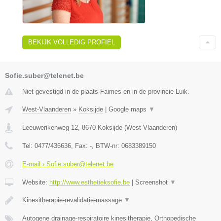
BEKIJK VOLLEDIG PROFIEL
Sofie.suber@telenet.be
Niet gevestigd in de plaats Faimes en in de provincie Luik.
West-Vlaanderen
»
Koksijde
|
Google maps
▼
Leeuwerikenweg 12
,
8670
Koksijde
(
West-Vlaanderen
)
Tel:
0477/436636
, Fax:
-
, BTW-nr:
0683389150
E-mail › Sofie.suber@telenet.be
Website:
http://www.esthetieksofie.be
|
Screenshot
▼
Kinesitherapie-revalidatie-massage
▼
Autogene drainage-respiratoire kinesitherapie, Orthopedische