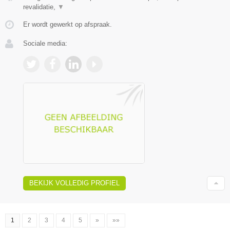
revalidatie,
▼
Er wordt gewerkt op afspraak.
Sociale media:
BEKIJK VOLLEDIG PROFIEL
1
2
3
4
5
»
»»