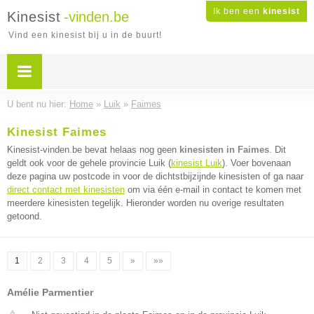
Ik ben een
kinesist
Kinesist
-vinden.be
Vind een kinesist bij u in de buurt!
U bent nu hier:
Home
»
Luik
»
Faimes
Kinesist Faimes
Kinesist-vinden.be bevat helaas nog geen
kinesisten in Faimes
. Dit
geldt ook voor de gehele provincie Luik (
kinesist Luik
). Voer bovenaan
deze pagina uw postcode in voor de dichtstbijzijnde kinesisten of ga naar
direct contact met kinesisten
om via één e-mail in contact te komen met
meerdere kinesisten tegelijk. Hieronder worden nu overige resultaten
getoond.
1
2
3
4
5
»
»»
Amélie Parmentier