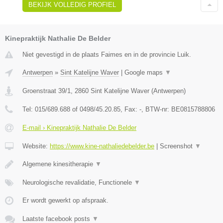
BEKIJK VOLLEDIG PROFIEL
Kinepraktijk Nathalie De Belder
Niet gevestigd in de plaats Faimes en in de provincie Luik.
Antwerpen
»
Sint Katelijne Waver
|
Google maps
▼
Groenstraat 39/1
,
2860
Sint Katelijne Waver
(
Antwerpen
)
Tel:
015/689.688 of 0498/45.20.85
, Fax:
-
, BTW-nr:
BE0815788806
E-mail › Kinepraktijk Nathalie De Belder
Website:
https://www.kine-nathaliedebelder.be
|
Screenshot
▼
Algemene kinesitherapie
▼
Neurologische revalidatie, Functionele
▼
Er wordt gewerkt op afspraak.
Laatste facebook posts
▼