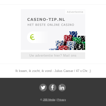
Uw advertentie hier? Mail ons
Ik kwam, ik zocht, ik vond - Julius Caesar / 47 v.Chr. ;)
©
JBB Media
|
Privacy