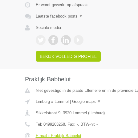
Er wordt gewerkt op afspraak.
Laatste facebook posts
▼
Sociale media:
BEKIJK VOLLEDIG PROFIEL
Praktijk Babbelut
Niet gevestigd in de plaats Ellemelle en in de provincie Lu
Limburg
»
Lommel
|
Google maps
▼
Sikkelstraat 9
,
3920
Lommel
(
Limburg
)
Tel:
0499203268
, Fax:
-
, BTW-nr:
-
E-mail › Praktijk Babbelut