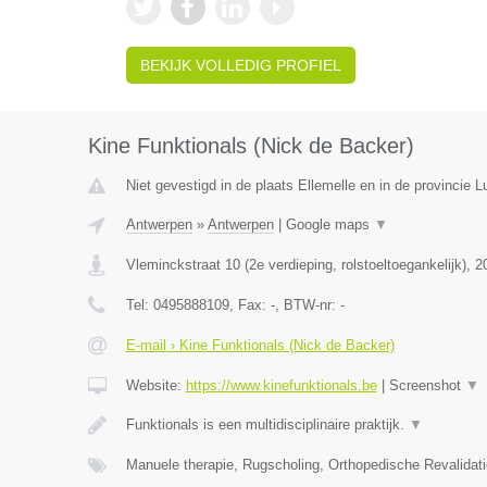
BEKIJK VOLLEDIG PROFIEL
Kine Funktionals (Nick de Backer)
Niet gevestigd in de plaats Ellemelle en in de provincie Lu
Antwerpen
»
Antwerpen
|
Google maps
▼
Vleminckstraat 10 (2e verdieping, rolstoeltoegankelijk)
,
2
Tel:
0495888109
, Fax:
-
, BTW-nr:
-
E-mail › Kine Funktionals (Nick de Backer)
Website:
https://www.kinefunktionals.be
|
Screenshot
▼
Funktionals is een multidisciplinaire praktijk.
▼
Manuele therapie, Rugscholing, Orthopedische Revalidat