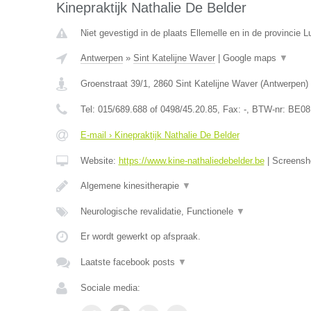
Kinepraktijk Nathalie De Belder
Niet gevestigd in de plaats Ellemelle en in de provincie Lu
Antwerpen
»
Sint Katelijne Waver
|
Google maps
▼
Groenstraat 39/1
,
2860
Sint Katelijne Waver
(
Antwerpen
)
Tel:
015/689.688 of 0498/45.20.85
, Fax:
-
, BTW-nr:
BE08
E-mail › Kinepraktijk Nathalie De Belder
Website:
https://www.kine-nathaliedebelder.be
|
Screensh
Algemene kinesitherapie
▼
Neurologische revalidatie, Functionele
▼
Er wordt gewerkt op afspraak.
Laatste facebook posts
▼
Sociale media: