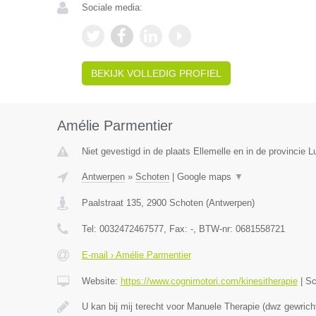
Sociale media:
BEKIJK VOLLEDIG PROFIEL
Amélie Parmentier
Niet gevestigd in de plaats Ellemelle en in de provincie Lu
Antwerpen
»
Schoten
|
Google maps
▼
Paalstraat 135
,
2900
Schoten
(
Antwerpen
)
Tel:
0032472467577
, Fax:
-
, BTW-nr:
0681558721
E-mail › Amélie Parmentier
Website:
https://www.cognimotori.com/kinesitherapie
|
Sc
U kan bij mij terecht voor Manuele Therapie (dwz gewrich