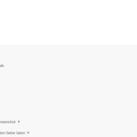
ik.
reenshot
▼
ten beter laten
▼