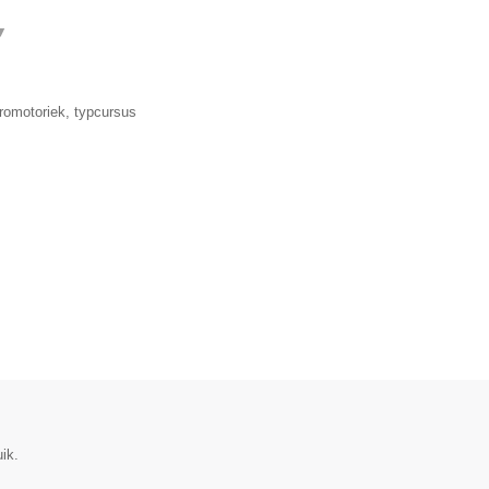
▼
romotoriek, typcursus
ik.