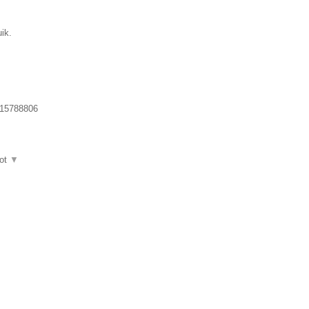
ik.
15788806
ot
▼