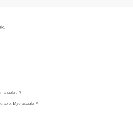
ik.
, manuele-,
▼
herapie, Myofasciale
▼