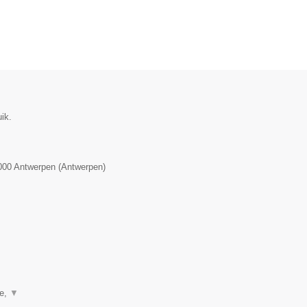
ik.
000
Antwerpen
(
Antwerpen
)
ie,
▼