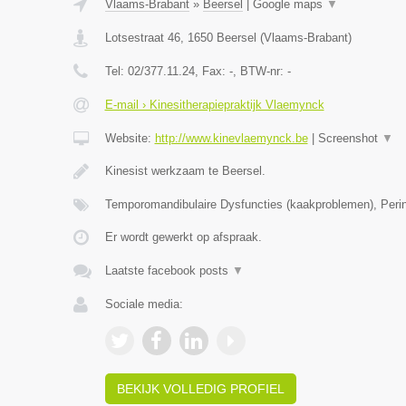
Vlaams-Brabant
»
Beersel
|
Google maps
▼
Lotsestraat 46
,
1650
Beersel
(
Vlaams-Brabant
)
Tel:
02/377.11.24
, Fax:
-
, BTW-nr:
-
E-mail › Kinesitherapiepraktijk Vlaemynck
Website:
http://www.kinevlaemynck.be
|
Screenshot
▼
Kinesist werkzaam te Beersel.
Temporomandibulaire Dysfuncties (kaakproblemen), Perin
Er wordt gewerkt op afspraak.
Laatste facebook posts
▼
Sociale media:
BEKIJK VOLLEDIG PROFIEL