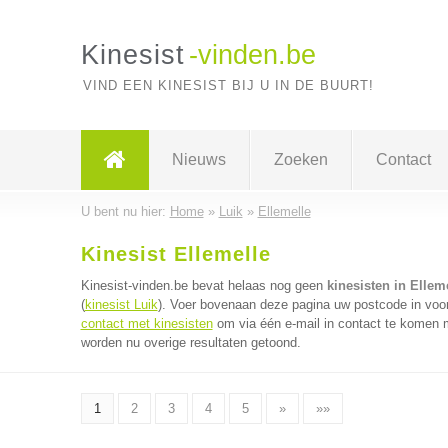
Kinesist
-vinden.be
VIND EEN KINESIST BIJ U IN DE BUURT!
Nieuws
Zoeken
Contact
U bent nu hier:
Home
»
Luik
»
Ellemelle
Kinesist Ellemelle
Kinesist-vinden.be bevat helaas nog geen
kinesisten in Ellem
(
kinesist Luik
). Voer bovenaan deze pagina uw postcode in voor 
contact met kinesisten
om via één e-mail in contact te komen m
worden nu overige resultaten getoond.
1
2
3
4
5
»
»»