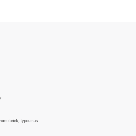
.
▼
romotoriek, typcursus