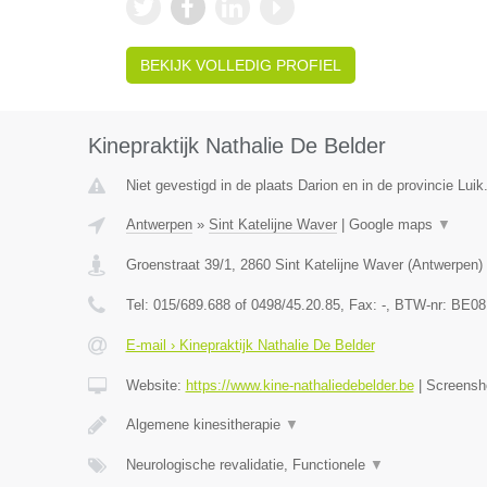
BEKIJK VOLLEDIG PROFIEL
Kinepraktijk Nathalie De Belder
Niet gevestigd in de plaats Darion en in de provincie Luik
Antwerpen
»
Sint Katelijne Waver
|
Google maps
▼
Groenstraat 39/1
,
2860
Sint Katelijne Waver
(
Antwerpen
)
Tel:
015/689.688 of 0498/45.20.85
, Fax:
-
, BTW-nr:
BE08
E-mail › Kinepraktijk Nathalie De Belder
Website:
https://www.kine-nathaliedebelder.be
|
Screensh
Algemene kinesitherapie
▼
Neurologische revalidatie, Functionele
▼