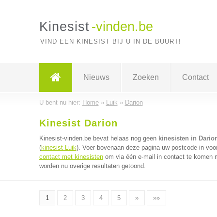
Kinesist
-vinden.be
VIND EEN KINESIST BIJ U IN DE BUURT!
Nieuws
Zoeken
Contact
U bent nu hier:
Home
»
Luik
»
Darion
Kinesist Darion
Kinesist-vinden.be bevat helaas nog geen
kinesisten in Dario
(
kinesist Luik
). Voer bovenaan deze pagina uw postcode in voor 
contact met kinesisten
om via één e-mail in contact te komen m
worden nu overige resultaten getoond.
1
2
3
4
5
»
»»