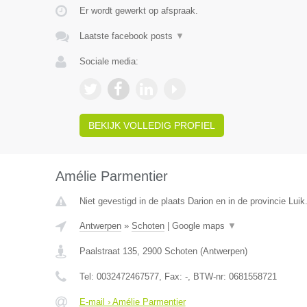
Er wordt gewerkt op afspraak.
Laatste facebook posts
▼
Sociale media:
BEKIJK VOLLEDIG PROFIEL
Amélie Parmentier
Niet gevestigd in de plaats Darion en in de provincie Luik
Antwerpen
»
Schoten
|
Google maps
▼
Paalstraat 135
,
2900
Schoten
(
Antwerpen
)
Tel:
0032472467577
, Fax:
-
, BTW-nr:
0681558721
E-mail › Amélie Parmentier