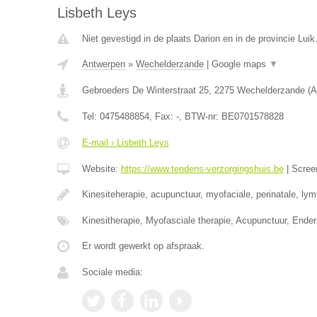
Lisbeth Leys
Niet gevestigd in de plaats Darion en in de provincie Luik
Antwerpen
»
Wechelderzande
|
Google maps
▼
Gebroeders De Winterstraat 25
,
2275
Wechelderzande
(
A
Tel:
0475488854
, Fax:
-
, BTW-nr:
BE0701578828
E-mail › Lisbeth Leys
Website:
https://www.tendens-verzorgingshuis.be
|
Scree
Kinesiteherapie, acupunctuur, myofaciale, perinatale, ly
Kinesitherapie, Myofasciale therapie, Acupunctuur, Ende
Er wordt gewerkt op afspraak.
Sociale media: