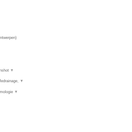
.
ntwerpen
)
nshot
▼
mfedrainage,
▼
rmologie
▼