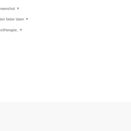
reenshot
▼
ten beter laten
▼
esitherapie,
▼
.