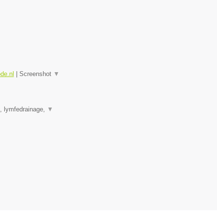
ode.nl
|
Screenshot
▼
e, lymfedrainage,
▼