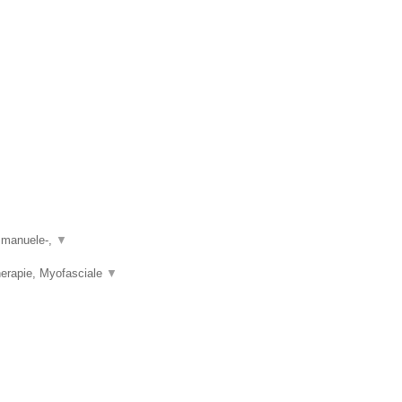
.
, manuele-,
▼
herapie, Myofasciale
▼