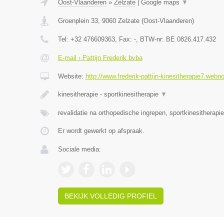
Oost-Vlaanderen
»
Zelzate
|
Google maps
▼
Groenplein 33
,
9060
Zelzate
(
Oost-Vlaanderen
)
Tel:
+32 476609363
, Fax:
-
, BTW-nr:
BE 0826.417.432
E-mail › Pattijn Frederik bvba
Website:
http://www.frederik-pattijn-kinesitherapie7.webn
kinesitherapie - sportkinesitherapie
▼
revalidatie na orthopedische ingrepen, sportkinesitherapi
Er wordt gewerkt op afspraak.
Sociale media:
BEKIJK VOLLEDIG PROFIEL