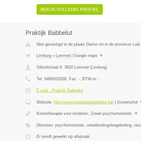
BEKIJK VOLLEDIG PROFIEL
Praktijk Babbelut
Niet gevestigd in de plaats Darion en in de provincie Luik
Limburg
»
Lommel
|
Google maps
▼
Sikkelstraat 9
,
3920
Lommel
(
Limburg
)
Tel:
0499203268
, Fax:
-
, BTW-nr:
-
E-mail › Praktijk Babbelut
Website:
http://www.logopediebabbelut.be/
|
Screenshot
Kinesitherapie voor kinderen. Zowel psychomotoriek,
▼
Diensten: psychomotoriek, ontwikkelingsbegeleiding, neu
Er wordt gewerkt op afspraak.