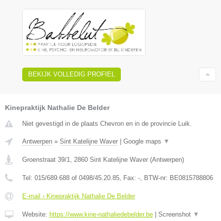
BEKIJK VOLLEDIG PROFIEL
Kinepraktijk Nathalie De Belder
Niet gevestigd in de plaats Chevron en in de provincie Luik.
Antwerpen
»
Sint Katelijne Waver
|
Google maps
▼
Groenstraat 39/1
,
2860
Sint Katelijne Waver
(
Antwerpen
)
Tel:
015/689.688 of 0498/45.20.85
, Fax:
-
, BTW-nr:
BE0815788806
E-mail › Kinepraktijk Nathalie De Belder
Website:
https://www.kine-nathaliedebelder.be
|
Screenshot
▼