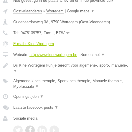
Niet gevestigd in de plaats Chevron en in de provincie Luik.
Oost-Vlaanderen
»
Wortegem
|
Google maps
▼
Oudenaardseweg 3A
,
9790
Wortegem
(
Oost-Vlaanderen
)
Tel:
0478139757
, Fax:
-
, BTW-nr:
-
E-mail › Kine Wortegem
Website:
http://www.kinewortegem.be
|
Screenshot
▼
Bij Kine Wortegem kun je terecht voor algemene-, sport-, manuele-,
▼
Algemene kinesitherapie, Sportkinesitherapie, Manuele therapie,
Myofasciale
▼
Openingstijden
▼
Laatste facebook posts
▼
Sociale media: