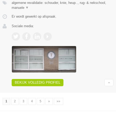
algemene revalidatie: schouder, knie, heup.., rug- & nekschool,
manuele
▼
Er wordt gewerkt op afspraak.
Sociale media:
BEKIJK VOLLEDIG PROFIEL
1
2
3
4
5
»
»»