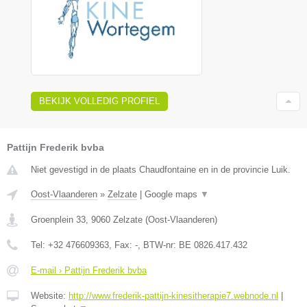
BEKIJK VOLLEDIG PROFIEL
Pattijn Frederik bvba
Niet gevestigd in de plaats Chaudfontaine en in de provincie Luik.
Oost-Vlaanderen
»
Zelzate
|
Google maps
▼
Groenplein 33
,
9060
Zelzate
(
Oost-Vlaanderen
)
Tel:
+32 476609363
, Fax:
-
, BTW-nr:
BE 0826.417.432
E-mail › Pattijn Frederik bvba
Website:
http://www.frederik-pattijn-kinesitherapie7.webnode.nl
|