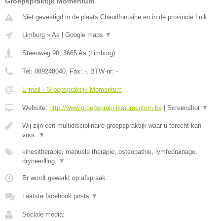
Groepspraktijk Momentum
Niet gevestigd in de plaats Chaudfontaine en in de provincie Luik.
Limburg
»
As
|
Google maps
▼
Steenweg 90
,
3665
As
(
Limburg
)
Tel:
089248040
, Fax:
-
, BTW-nr:
-
E-mail › Groepspraktijk Momentum
Website:
http://www.groepspraktijkmomentum.be
|
Screenshot
▼
Wij zijn een multidisciplinaire groepspraktijk waar u terecht kan
voor:
▼
kinesitherapie, manuele therapie, osteopathie, lymfedrainage,
dryneedling,
▼
Er wordt gewerkt op afspraak.
Laatste facebook posts
▼
Sociale media: