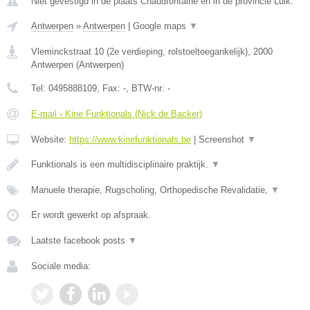
Niet gevestigd in de plaats Chaudfontaine en in de provincie Luik.
Antwerpen
»
Antwerpen
|
Google maps
▼
Vleminckstraat 10 (2e verdieping, rolstoeltoegankelijk)
,
2000
Antwerpen
(
Antwerpen
)
Tel:
0495888109
, Fax:
-
, BTW-nr:
-
E-mail › Kine Funktionals (Nick de Backer)
Website:
https://www.kinefunktionals.be
|
Screenshot
▼
Funktionals is een multidisciplinaire praktijk.
▼
Manuele therapie, Rugscholing, Orthopedische Revalidatie,
▼
Er wordt gewerkt op afspraak.
Laatste facebook posts
▼
Sociale media: