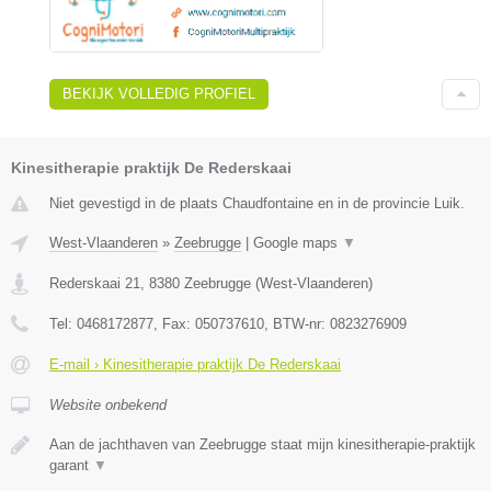
BEKIJK VOLLEDIG PROFIEL
Kinesitherapie praktijk De Rederskaai
Niet gevestigd in de plaats Chaudfontaine en in de provincie Luik.
West-Vlaanderen
»
Zeebrugge
|
Google maps
▼
Rederskaai 21
,
8380
Zeebrugge
(
West-Vlaanderen
)
Tel:
0468172877
, Fax:
050737610
, BTW-nr:
0823276909
E-mail › Kinesitherapie praktijk De Rederskaai
Website onbekend
Aan de jachthaven van Zeebrugge staat mijn kinesitherapie-praktijk
garant
▼