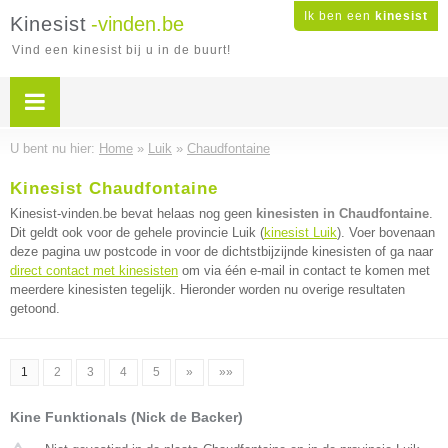
Ik ben een
kinesist
Kinesist
-vinden.be
Vind een kinesist bij u in de buurt!
U bent nu hier:
Home
»
Luik
»
Chaudfontaine
Kinesist Chaudfontaine
Kinesist-vinden.be bevat helaas nog geen
kinesisten in Chaudfontaine
.
Dit geldt ook voor de gehele provincie Luik (
kinesist Luik
). Voer bovenaan
deze pagina uw postcode in voor de dichtstbijzijnde kinesisten of ga naar
direct contact met kinesisten
om via één e-mail in contact te komen met
meerdere kinesisten tegelijk. Hieronder worden nu overige resultaten
getoond.
1
2
3
4
5
»
»»
Kine Funktionals (Nick de Backer)