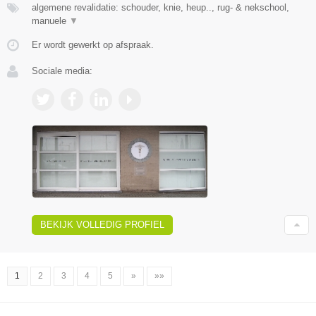
algemene revalidatie: schouder, knie, heup.., rug- & nekschool,
manuele
▼
Er wordt gewerkt op afspraak.
Sociale media:
BEKIJK VOLLEDIG PROFIEL
1
2
3
4
5
»
»»