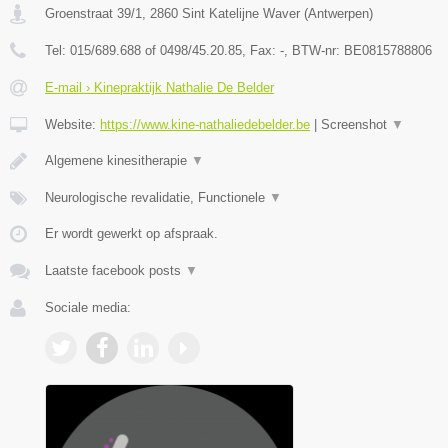
Groenstraat 39/1
,
2860
Sint Katelijne Waver
(
Antwerpen
)
Tel:
015/689.688 of 0498/45.20.85
, Fax:
-
, BTW-nr:
BE0815788806
E-mail › Kinepraktijk Nathalie De Belder
Website:
https://www.kine-nathaliedebelder.be
|
Screenshot
▼
Algemene kinesitherapie
▼
Neurologische revalidatie, Functionele
▼
Er wordt gewerkt op afspraak.
Laatste facebook posts
▼
Sociale media: