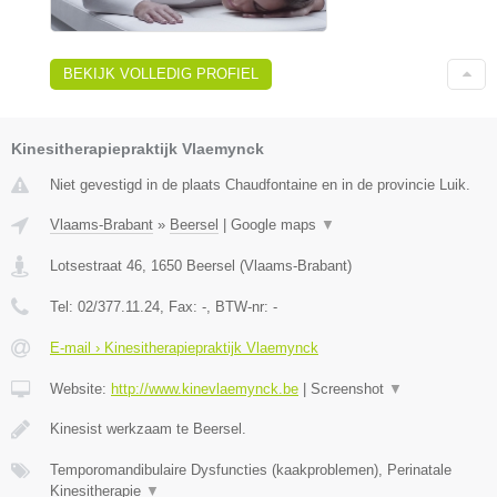
BEKIJK VOLLEDIG PROFIEL
Kinesitherapiepraktijk Vlaemynck
Niet gevestigd in de plaats Chaudfontaine en in de provincie Luik.
Vlaams-Brabant
»
Beersel
|
Google maps
▼
Lotsestraat 46
,
1650
Beersel
(
Vlaams-Brabant
)
Tel:
02/377.11.24
, Fax:
-
, BTW-nr:
-
E-mail › Kinesitherapiepraktijk Vlaemynck
Website:
http://www.kinevlaemynck.be
|
Screenshot
▼
Kinesist werkzaam te Beersel.
Temporomandibulaire Dysfuncties (kaakproblemen), Perinatale
Kinesitherapie
▼