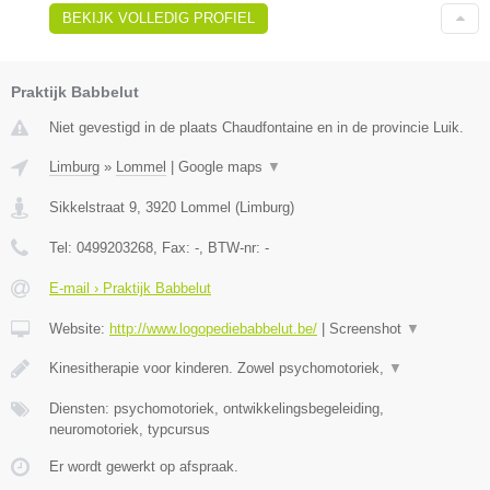
BEKIJK VOLLEDIG PROFIEL
Praktijk Babbelut
Niet gevestigd in de plaats Chaudfontaine en in de provincie Luik.
Limburg
»
Lommel
|
Google maps
▼
Sikkelstraat 9
,
3920
Lommel
(
Limburg
)
Tel:
0499203268
, Fax:
-
, BTW-nr:
-
E-mail › Praktijk Babbelut
Website:
http://www.logopediebabbelut.be/
|
Screenshot
▼
Kinesitherapie voor kinderen. Zowel psychomotoriek,
▼
Diensten: psychomotoriek, ontwikkelingsbegeleiding,
neuromotoriek, typcursus
Er wordt gewerkt op afspraak.