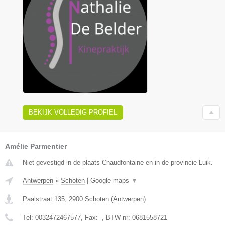
BEKIJK VOLLEDIG PROFIEL
Amélie Parmentier
Niet gevestigd in de plaats Chaudfontaine en in de provincie Luik.
Antwerpen
»
Schoten
|
Google maps
▼
Paalstraat 135
,
2900
Schoten
(
Antwerpen
)
Tel:
0032472467577
, Fax:
-
, BTW-nr:
0681558721