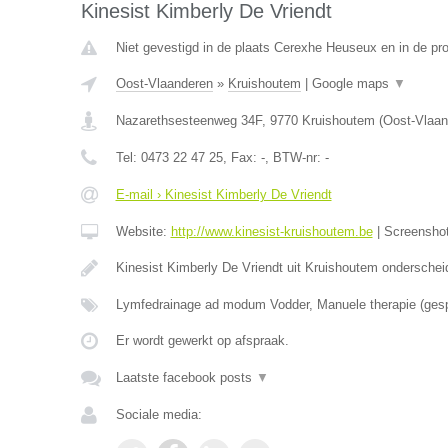
Kinesist Kimberly De Vriendt
Niet gevestigd in de plaats Cerexhe Heuseux en in de pro
Oost-Vlaanderen
»
Kruishoutem
|
Google maps
▼
Nazarethsesteenweg 34F
,
9770
Kruishoutem
(
Oost-Vlaan
Tel:
0473 22 47 25
, Fax:
-
, BTW-nr:
-
E-mail › Kinesist Kimberly De Vriendt
Website:
http://www.kinesist-kruishoutem.be
|
Screensho
Kinesist Kimberly De Vriendt uit Kruishoutem onderschei
Lymfedrainage ad modum Vodder, Manuele therapie (ges
Er wordt gewerkt op afspraak.
Laatste facebook posts
▼
Sociale media: