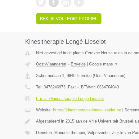
BEKIJK VOLLEDIG PROFIEL
Kinesitherapie Longé Lieselot
Niet gevestigd in de plaats Cerexhe Heuseux en in de pro
Oost-Vlaanderen
»
Ertvelde
|
Google maps
▼
Schermerlaan 1
,
9940
Ertvelde
(
Oost-Vlaanderen
)
Tel:
0478246973
, Fax:
-
, BTW-nr:
0634764040
E-mail › Kinesitherapie Longé Lieselot
Website:
https://kinesitherapie-longe-lieselot.be
|
Screen
Afgestudeerd in 2015 aan de Vrije Universiteit Brussel al
Diensten: Manuele therapie, Valpreventie, Ziekte van Par