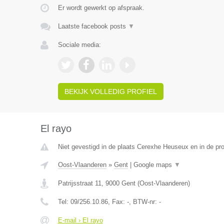
Er wordt gewerkt op afspraak.
Laatste facebook posts
▼
Sociale media:
BEKIJK VOLLEDIG PROFIEL
El rayo
Niet gevestigd in de plaats Cerexhe Heuseux en in de pro
Oost-Vlaanderen
»
Gent
|
Google maps
▼
Patrijsstraat 11
,
9000
Gent
(
Oost-Vlaanderen
)
Tel:
09/256.10.86
, Fax:
-
, BTW-nr:
-
E-mail › El rayo