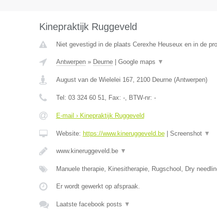
Kinepraktijk Ruggeveld
Niet gevestigd in de plaats Cerexhe Heuseux en in de pro
Antwerpen
»
Deurne
|
Google maps
▼
August van de Wielelei 167
,
2100
Deurne
(
Antwerpen
)
Tel:
03 324 60 51
, Fax:
-
, BTW-nr:
-
E-mail › Kinepraktijk Ruggeveld
Website:
https://www.kineruggeveld.be
|
Screenshot
▼
www.kineruggeveld.be
▼
Manuele therapie, Kinesitherapie, Rugschool, Dry needli
Er wordt gewerkt op afspraak.
Laatste facebook posts
▼