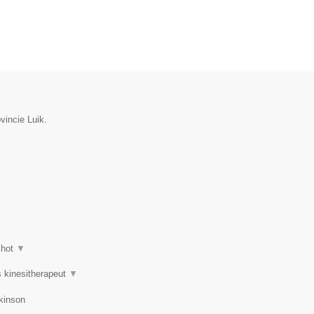
vincie Luik.
shot
▼
s kinesitherapeut
▼
kinson