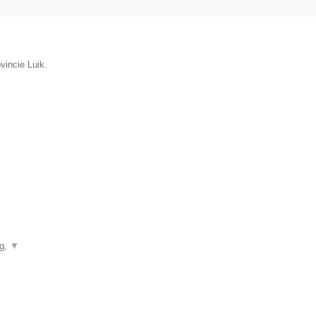
vincie Luik.
ng,
▼