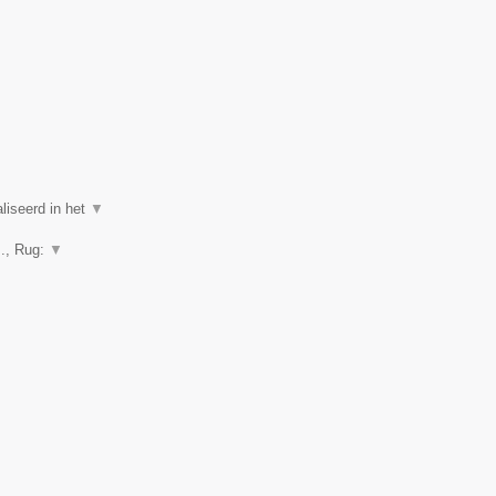
liseerd in het
▼
.., Rug:
▼