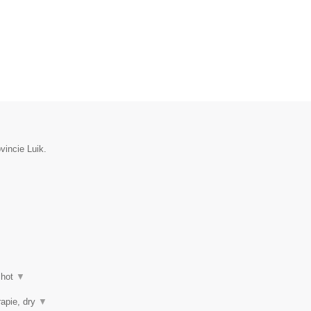
vincie Luik.
shot
▼
rapie, dry
▼