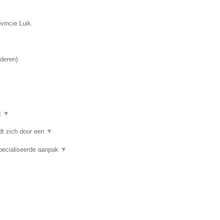
vincie Luik.
deren
)
t
▼
dt zich door een
▼
pecialiseerde aanpak
▼