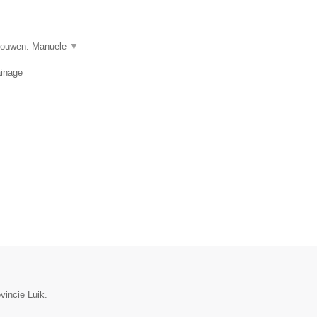
vrouwen. Manuele
▼
ainage
vincie Luik.