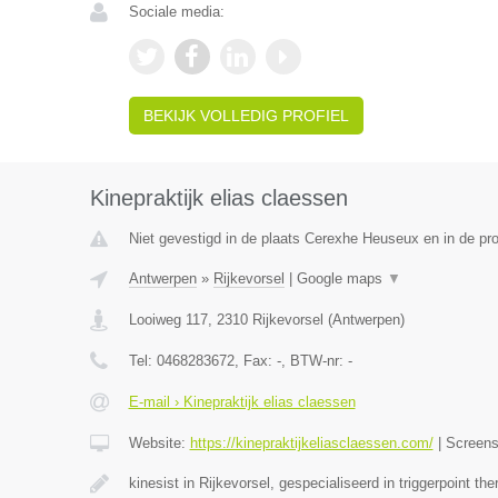
Sociale media:
BEKIJK VOLLEDIG PROFIEL
Kinepraktijk elias claessen
Niet gevestigd in de plaats Cerexhe Heuseux en in de pro
Antwerpen
»
Rijkevorsel
|
Google maps
▼
Looiweg 117
,
2310
Rijkevorsel
(
Antwerpen
)
Tel:
0468283672
, Fax:
-
, BTW-nr:
-
E-mail › Kinepraktijk elias claessen
Website:
https://kinepraktijkeliasclaessen.com/
|
Screen
kinesist in Rijkevorsel, gespecialiseerd in triggerpoint the