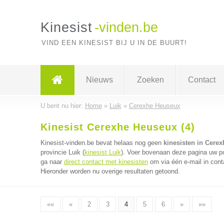
Kinesist
-vinden.be
VIND EEN KINESIST BIJ U IN DE BUURT!
Nieuws
Zoeken
Contact
U bent nu hier:
Home
»
Luik
»
Cerexhe Heuseux
Kinesist Cerexhe Heuseux (4)
Kinesist-vinden.be bevat helaas nog geen
kinesisten in Cere
provincie Luik (
kinesist Luik
). Voer bovenaan deze pagina uw pos
ga naar
direct contact met kinesisten
om via één e-mail in cont
Hieronder worden nu overige resultaten getoond.
««
«
2
3
4
5
6
»
»»