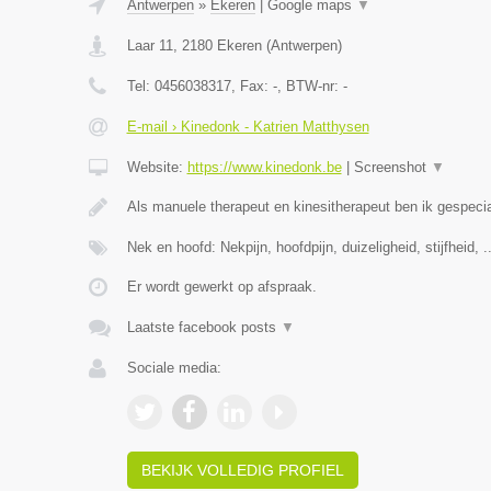
Antwerpen
»
Ekeren
|
Google maps
▼
Laar 11
,
2180
Ekeren
(
Antwerpen
)
Tel:
0456038317
, Fax:
-
, BTW-nr:
-
E-mail › Kinedonk - Katrien Matthysen
Website:
https://www.kinedonk.be
|
Screenshot
▼
Als manuele therapeut en kinesitherapeut ben ik gespecia
Nek en hoofd: Nekpijn, hoofdpijn, duizeligheid, stijfheid, .
Er wordt gewerkt op afspraak.
Laatste facebook posts
▼
Sociale media:
BEKIJK VOLLEDIG PROFIEL