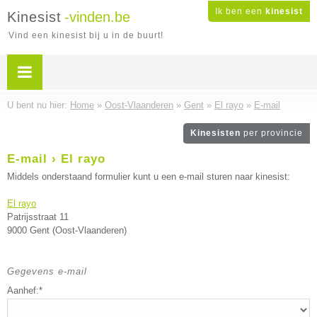
Ik ben een
kinesist
Kinesist
-vinden.be
Vind een kinesist bij u in de buurt!
U bent nu hier:
Home
»
Oost-Vlaanderen
»
Gent
»
El rayo
»
E-mail
Kinesisten
per provincie
E-mail › El rayo
Middels onderstaand formulier kunt u een e-mail sturen naar kinesist:
El rayo
Patrijsstraat 11
9000 Gent (Oost-Vlaanderen)
Gegevens e-mail
Aanhef:*