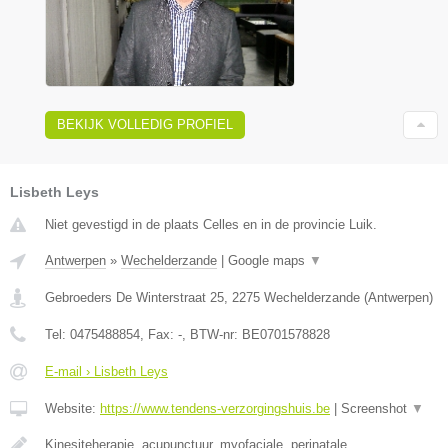
BEKIJK VOLLEDIG PROFIEL
Lisbeth Leys
Niet gevestigd in de plaats Celles en in de provincie Luik.
Antwerpen
»
Wechelderzande
|
Google maps
▼
Gebroeders De Winterstraat 25
,
2275
Wechelderzande
(
Antwerpen
)
Tel:
0475488854
, Fax:
-
, BTW-nr:
BE0701578828
E-mail › Lisbeth Leys
Website:
https://www.tendens-verzorgingshuis.be
|
Screenshot
▼
Kinesiteherapie, acupunctuur, myofaciale, perinatale,