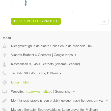
BEKIJK VOLLEDIG PROFIEL
Mofit
Niet gevestigd in de plaats Celles en in de provincie Luik.
Vlaams-Brabant
»
Geetbets
|
Google maps
▼
Kasteellaan 9
,
3450
Geetbets
(
Vlaams-Brabant
)
Tel:
0476900645
, Fax:
-
, BTW-nr:
-
E-mail › Mofit
Website:
http://www.mofit.be
|
Screenshot
▼
Mofit kinesitherapie is een praktijk gelegen nabij het centrum van
▼
Manuele therapie, Sportrevalidatie, Letselpreventie, Mulligan-