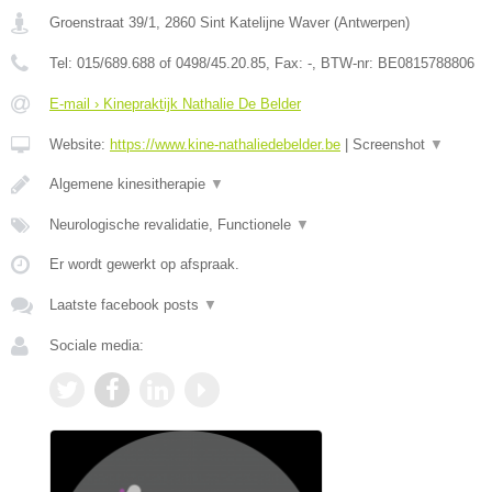
Groenstraat 39/1
,
2860
Sint Katelijne Waver
(
Antwerpen
)
Tel:
015/689.688 of 0498/45.20.85
, Fax:
-
, BTW-nr:
BE0815788806
E-mail › Kinepraktijk Nathalie De Belder
Website:
https://www.kine-nathaliedebelder.be
|
Screenshot
▼
Algemene kinesitherapie
▼
Neurologische revalidatie, Functionele
▼
Er wordt gewerkt op afspraak.
Laatste facebook posts
▼
Sociale media: