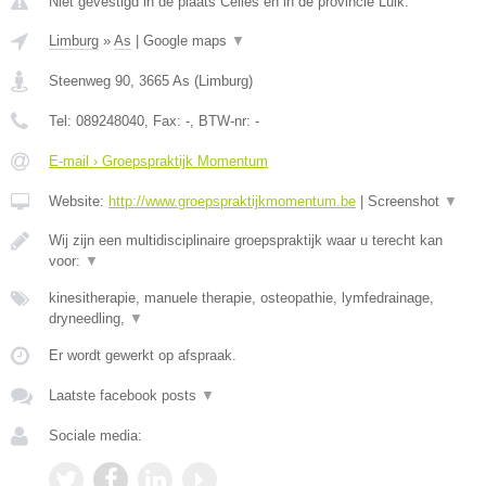
Niet gevestigd in de plaats Celles en in de provincie Luik.
Limburg
»
As
|
Google maps
▼
Steenweg 90
,
3665
As
(
Limburg
)
Tel:
089248040
, Fax:
-
, BTW-nr:
-
E-mail › Groepspraktijk Momentum
Website:
http://www.groepspraktijkmomentum.be
|
Screenshot
▼
Wij zijn een multidisciplinaire groepspraktijk waar u terecht kan
voor:
▼
kinesitherapie, manuele therapie, osteopathie, lymfedrainage,
dryneedling,
▼
Er wordt gewerkt op afspraak.
Laatste facebook posts
▼
Sociale media: