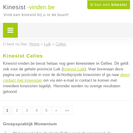
Ik ben een
kinesist
Kinesist
-vinden.be
Vind een kinesist bij u in de buurt!
U bent nu hier:
Home
»
Luik
»
Celles
Kinesist Celles
Kinesist-vinden.be bevat helaas nog geen
kinesisten in Celles
. Dit geldt
ook voor de gehele provincie Luik (
kinesist Luik
). Voer bovenaan deze
pagina uw postcode in voor de dichtstbijzijnde kinesisten of ga naar
direct
contact met kinesisten
om via één e-mail in contact te komen met
meerdere kinesisten tegelijk. Hieronder worden nu overige resultaten
getoond.
1
2
3
4
5
»
»»
Groepspraktijk Momentum