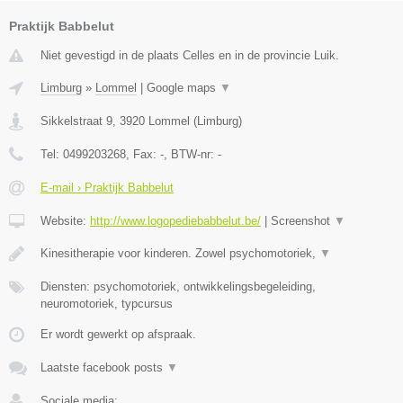
Praktijk Babbelut
Niet gevestigd in de plaats Celles en in de provincie Luik.
Limburg
»
Lommel
|
Google maps
▼
Sikkelstraat 9
,
3920
Lommel
(
Limburg
)
Tel:
0499203268
, Fax:
-
, BTW-nr:
-
E-mail › Praktijk Babbelut
Website:
http://www.logopediebabbelut.be/
|
Screenshot
▼
Kinesitherapie voor kinderen. Zowel psychomotoriek,
▼
Diensten: psychomotoriek, ontwikkelingsbegeleiding,
neuromotoriek, typcursus
Er wordt gewerkt op afspraak.
Laatste facebook posts
▼
Sociale media: