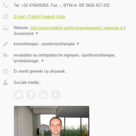
Tel:
+32 476609363
, Fax:
-
, BTW-nr:
BE 0826.417.432
E-mail › Pattijn Frederik bvba
Website:
http://www.frederik-pattijn-kinesitherapie7.webnode.nl
|
Screenshot
▼
kinesitherapie - sportkinesitherapie
▼
revalidatie na orthopedische ingrepen, sportkinesitherapie,
lymfedrainage,
▼
Er wordt gewerkt op afspraak.
Sociale media: