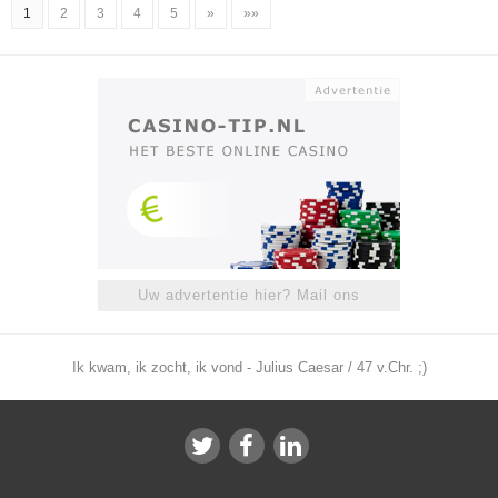
1
2
3
4
5
»
»»
Uw advertentie hier? Mail ons
Ik kwam, ik zocht, ik vond - Julius Caesar / 47 v.Chr. ;)