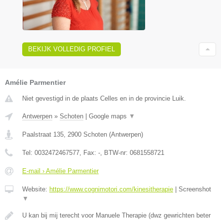
BEKIJK VOLLEDIG PROFIEL
Amélie Parmentier
Niet gevestigd in de plaats Celles en in de provincie Luik.
Antwerpen
»
Schoten
|
Google maps
▼
Paalstraat 135
,
2900
Schoten
(
Antwerpen
)
Tel:
0032472467577
, Fax:
-
, BTW-nr:
0681558721
E-mail › Amélie Parmentier
Website:
https://www.cognimotori.com/kinesitherapie
|
Screenshot
▼
U kan bij mij terecht voor Manuele Therapie (dwz gewrichten beter