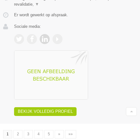
revalidatie,
▼
Er wordt gewerkt op afspraak.
Sociale media:
BEKIJK VOLLEDIG PROFIEL
1
2
3
4
5
»
»»