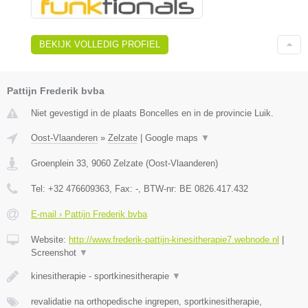
BEKIJK VOLLEDIG PROFIEL
Pattijn Frederik bvba
Niet gevestigd in de plaats Boncelles en in de provincie Luik.
Oost-Vlaanderen
»
Zelzate
|
Google maps
▼
Groenplein 33
,
9060
Zelzate
(
Oost-Vlaanderen
)
Tel:
+32 476609363
, Fax:
-
, BTW-nr:
BE 0826.417.432
E-mail › Pattijn Frederik bvba
Website:
http://www.frederik-pattijn-kinesitherapie7.webnode.nl
|
Screenshot
▼
kinesitherapie - sportkinesitherapie
▼
revalidatie na orthopedische ingrepen, sportkinesitherapie,