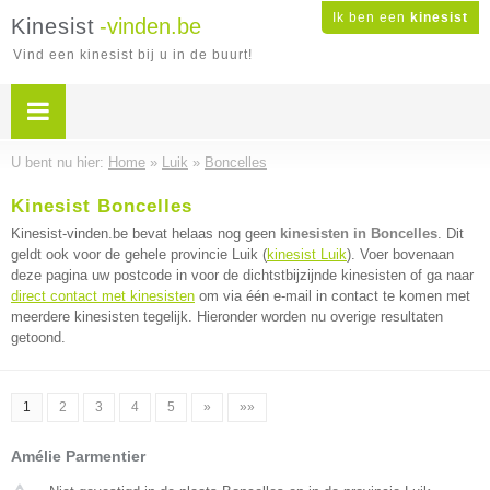
Ik ben een
kinesist
Kinesist
-vinden.be
Vind een kinesist bij u in de buurt!
U bent nu hier:
Home
»
Luik
»
Boncelles
Kinesist Boncelles
Kinesist-vinden.be bevat helaas nog geen
kinesisten in Boncelles
. Dit
geldt ook voor de gehele provincie Luik (
kinesist Luik
). Voer bovenaan
deze pagina uw postcode in voor de dichtstbijzijnde kinesisten of ga naar
direct contact met kinesisten
om via één e-mail in contact te komen met
meerdere kinesisten tegelijk. Hieronder worden nu overige resultaten
getoond.
1
2
3
4
5
»
»»
Amélie Parmentier