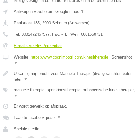
Niet gevestigd in de plaats Boncelles en in de provincie Luik.
Antwerpen
»
Schoten
|
Google maps
▼
Paalstraat 135
,
2900
Schoten
(
Antwerpen
)
Tel:
0032472467577
, Fax:
-
, BTW-nr:
0681558721
E-mail › Amélie Parmentier
Website:
https://www.cognimotori.com/kinesitherapie
|
Screenshot
▼
U kan bij mij terecht voor Manuele Therapie (dwz gewrichten beter
laten
▼
manuele therapie, sportkinesitherapie, orthopedische kinesitherapie,
▼
Er wordt gewerkt op afspraak.
Laatste facebook posts
▼
Sociale media: