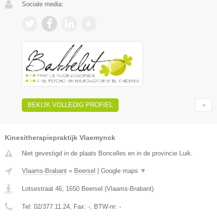
Sociale media:
BEKIJK VOLLEDIG PROFIEL
Kinesitherapiepraktijk Vlaemynck
Niet gevestigd in de plaats Boncelles en in de provincie Luik.
Vlaams-Brabant
»
Beersel
|
Google maps
▼
Lotsestraat 46
,
1650
Beersel
(
Vlaams-Brabant
)
Tel:
02/377.11.24
, Fax:
-
, BTW-nr:
-