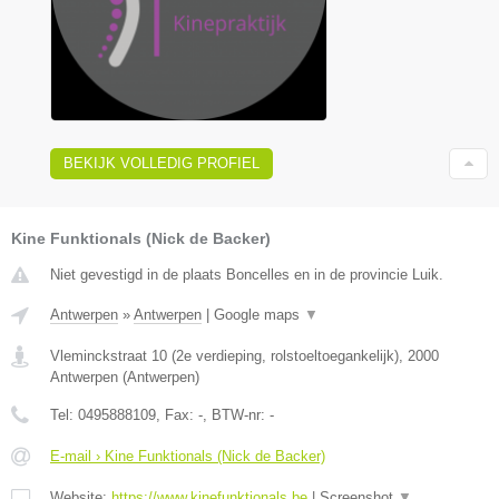
BEKIJK VOLLEDIG PROFIEL
Kine Funktionals (Nick de Backer)
Niet gevestigd in de plaats Boncelles en in de provincie Luik.
Antwerpen
»
Antwerpen
|
Google maps
▼
Vleminckstraat 10 (2e verdieping, rolstoeltoegankelijk)
,
2000
Antwerpen
(
Antwerpen
)
Tel:
0495888109
, Fax:
-
, BTW-nr:
-
E-mail › Kine Funktionals (Nick de Backer)
Website:
https://www.kinefunktionals.be
|
Screenshot
▼