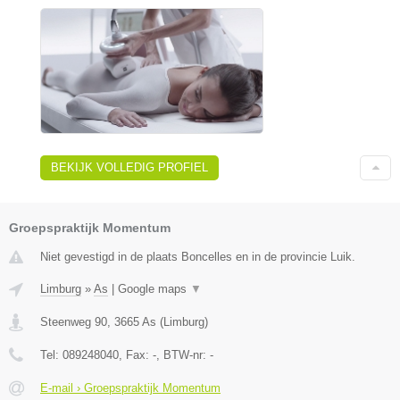
BEKIJK VOLLEDIG PROFIEL
Groepspraktijk Momentum
Niet gevestigd in de plaats Boncelles en in de provincie Luik.
Limburg
»
As
|
Google maps
▼
Steenweg 90
,
3665
As
(
Limburg
)
Tel:
089248040
, Fax:
-
, BTW-nr:
-
E-mail › Groepspraktijk Momentum