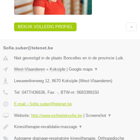
BEKIJK VOLLEDIG PROFIEL
Sofie.suber@telenet.be
Niet gevestigd in de plaats Boncelles en in de provincie Luik.
West-Vlaanderen
»
Koksijde
|
Google maps
▼
Leeuwerikenweg 12
,
8670
Koksijde
(
West-Vlaanderen
)
Tel:
0477/436636
, Fax:
-
, BTW-nr:
0683389150
E-mail › Sofie.suber@telenet.be
Website:
http://www.esthetieksofie.be
|
Screenshot
▼
Kinesitherapie-revalidatie-massage
▼
Autogene drainage-respiratoire kinesitherapie, Orthopedische