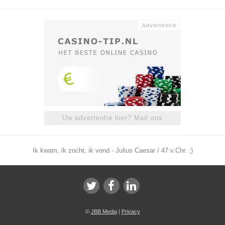
Uw advertentie hier? Mail ons
Ik kwam, ik zocht, ik vond - Julius Caesar / 47 v.Chr. ;)
©
JBB Media
|
Privacy