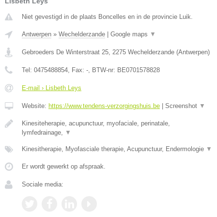
Lisbeth Leys
Niet gevestigd in de plaats Boncelles en in de provincie Luik.
Antwerpen
»
Wechelderzande
|
Google maps
▼
Gebroeders De Winterstraat 25
,
2275
Wechelderzande
(
Antwerpen
)
Tel:
0475488854
, Fax:
-
, BTW-nr:
BE0701578828
E-mail › Lisbeth Leys
Website:
https://www.tendens-verzorgingshuis.be
|
Screenshot
▼
Kinesiteherapie, acupunctuur, myofaciale, perinatale,
lymfedrainage,
▼
Kinesitherapie, Myofasciale therapie, Acupunctuur, Endermologie
▼
Er wordt gewerkt op afspraak.
Sociale media: