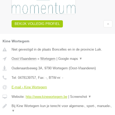
BEKIJK VOLLEDIG PROFIEL
Kine Wortegem
Niet gevestigd in de plaats Boncelles en in de provincie Luik.
Oost-Vlaanderen
»
Wortegem
|
Google maps
▼
Oudenaardseweg 3A
,
9790
Wortegem
(
Oost-Vlaanderen
)
Tel:
0478139757
, Fax:
-
, BTW-nr:
-
E-mail › Kine Wortegem
Website:
http://www.kinewortegem.be
|
Screenshot
▼
Bij Kine Wortegem kun je terecht voor algemene-, sport-, manuele-,
▼