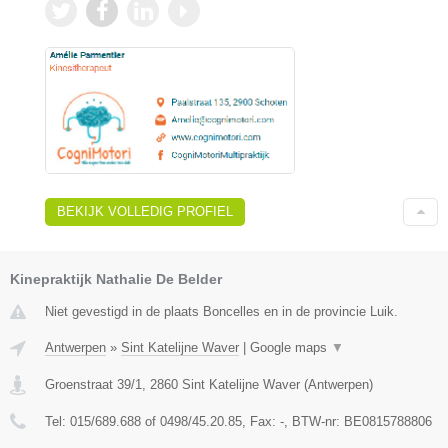
BEKIJK VOLLEDIG PROFIEL
Kinepraktijk Nathalie De Belder
Niet gevestigd in de plaats Boncelles en in de provincie Luik.
Antwerpen
»
Sint Katelijne Waver
|
Google maps
▼
Groenstraat 39/1
,
2860
Sint Katelijne Waver
(
Antwerpen
)
Tel:
015/689.688 of 0498/45.20.85
, Fax:
-
, BTW-nr:
BE0815788806