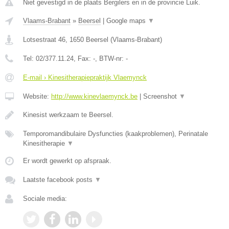
Niet gevestigd in de plaats Bergilers en in de provincie Luik.
Vlaams-Brabant
»
Beersel
|
Google maps
▼
Lotsestraat 46
,
1650
Beersel
(
Vlaams-Brabant
)
Tel:
02/377.11.24
, Fax:
-
, BTW-nr:
-
E-mail › Kinesitherapiepraktijk Vlaemynck
Website:
http://www.kinevlaemynck.be
|
Screenshot
▼
Kinesist werkzaam te Beersel.
Temporomandibulaire Dysfuncties (kaakproblemen), Perinatale
Kinesitherapie
▼
Er wordt gewerkt op afspraak.
Laatste facebook posts
▼
Sociale media: