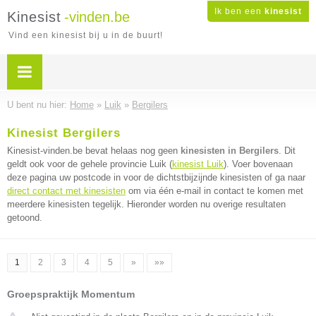
Ik ben een
kinesist
Kinesist
-vinden.be
Vind een kinesist bij u in de buurt!
U bent nu hier:
Home
»
Luik
»
Bergilers
Kinesist Bergilers
Kinesist-vinden.be bevat helaas nog geen
kinesisten in Bergilers
. Dit
geldt ook voor de gehele provincie Luik (
kinesist Luik
). Voer bovenaan
deze pagina uw postcode in voor de dichtstbijzijnde kinesisten of ga naar
direct contact met kinesisten
om via één e-mail in contact te komen met
meerdere kinesisten tegelijk. Hieronder worden nu overige resultaten
getoond.
1
2
3
4
5
»
»»
Groepspraktijk Momentum