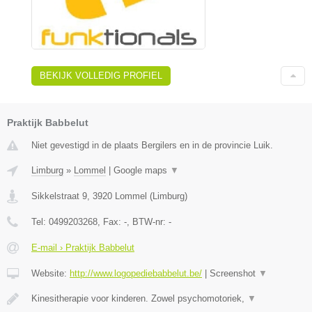
BEKIJK VOLLEDIG PROFIEL
Praktijk Babbelut
Niet gevestigd in de plaats Bergilers en in de provincie Luik.
Limburg
»
Lommel
|
Google maps
▼
Sikkelstraat 9
,
3920
Lommel
(
Limburg
)
Tel:
0499203268
, Fax:
-
, BTW-nr:
-
E-mail › Praktijk Babbelut
Website:
http://www.logopediebabbelut.be/
|
Screenshot
▼
Kinesitherapie voor kinderen. Zowel psychomotoriek,
▼