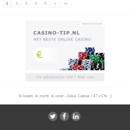
1
2
3
4
5
»
»»
Uw advertentie hier? Mail ons
Ik kwam, ik zocht, ik vond - Julius Caesar / 47 v.Chr. ;)