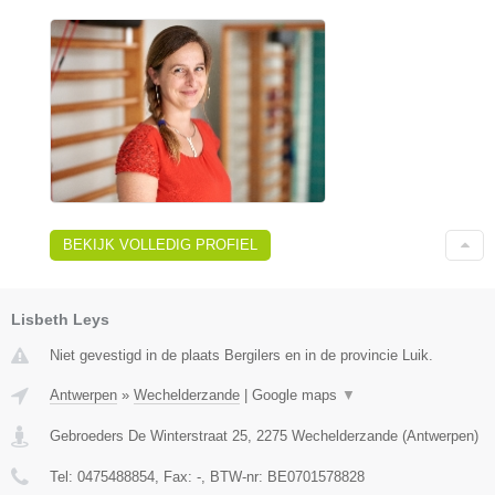
BEKIJK VOLLEDIG PROFIEL
Lisbeth Leys
Niet gevestigd in de plaats Bergilers en in de provincie Luik.
Antwerpen
»
Wechelderzande
|
Google maps
▼
Gebroeders De Winterstraat 25
,
2275
Wechelderzande
(
Antwerpen
)
Tel:
0475488854
, Fax:
-
, BTW-nr:
BE0701578828