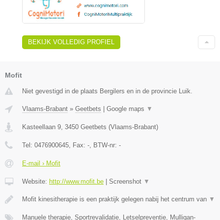
BEKIJK VOLLEDIG PROFIEL
Mofit
Niet gevestigd in de plaats Bergilers en in de provincie Luik.
Vlaams-Brabant
»
Geetbets
|
Google maps
▼
Kasteellaan 9
,
3450
Geetbets
(
Vlaams-Brabant
)
Tel:
0476900645
, Fax:
-
, BTW-nr:
-
E-mail › Mofit
Website:
http://www.mofit.be
|
Screenshot
▼
Mofit kinesitherapie is een praktijk gelegen nabij het centrum van
▼
Manuele therapie, Sportrevalidatie, Letselpreventie, Mulligan-