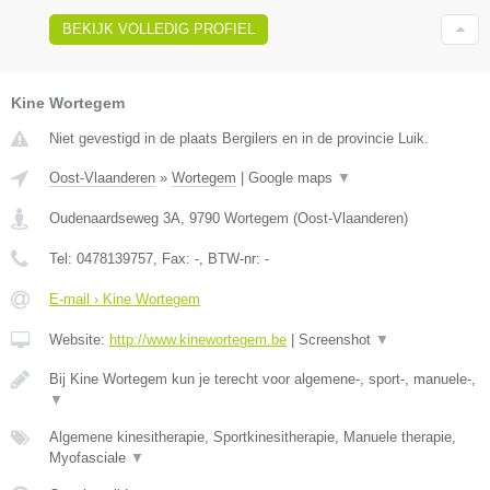
BEKIJK VOLLEDIG PROFIEL
Kine Wortegem
Niet gevestigd in de plaats Bergilers en in de provincie Luik.
Oost-Vlaanderen
»
Wortegem
|
Google maps
▼
Oudenaardseweg 3A
,
9790
Wortegem
(
Oost-Vlaanderen
)
Tel:
0478139757
, Fax:
-
, BTW-nr:
-
E-mail › Kine Wortegem
Website:
http://www.kinewortegem.be
|
Screenshot
▼
Bij Kine Wortegem kun je terecht voor algemene-, sport-, manuele-,
▼
Algemene kinesitherapie, Sportkinesitherapie, Manuele therapie,
Myofasciale
▼