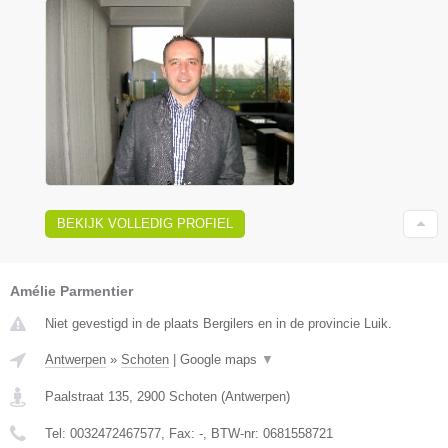
BEKIJK VOLLEDIG PROFIEL
Amélie Parmentier
Niet gevestigd in de plaats Bergilers en in de provincie Luik.
Antwerpen
»
Schoten
|
Google maps
▼
Paalstraat 135
,
2900
Schoten
(
Antwerpen
)
Tel:
0032472467577
, Fax:
-
, BTW-nr:
0681558721