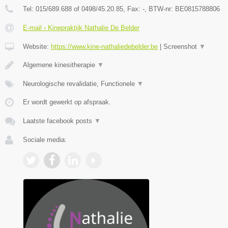
Tel:
015/689.688 of 0498/45.20.85
, Fax:
-
, BTW-nr:
BE0815788806
E-mail › Kinepraktijk Nathalie De Belder
Website:
https://www.kine-nathaliedebelder.be
|
Screenshot
▼
Algemene kinesitherapie
▼
Neurologische revalidatie, Functionele
▼
Er wordt gewerkt op afspraak.
Laatste facebook posts
▼
Sociale media: