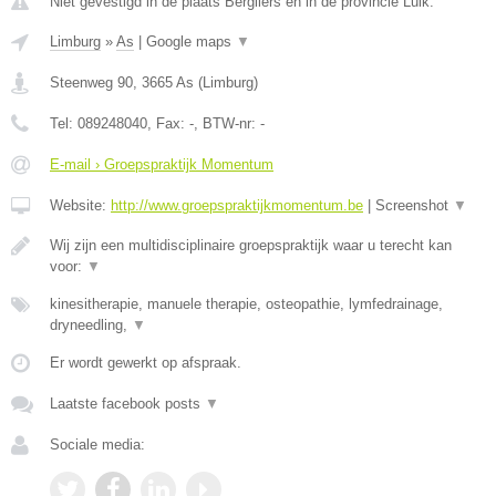
Niet gevestigd in de plaats Bergilers en in de provincie Luik.
Limburg
»
As
|
Google maps
▼
Steenweg 90
,
3665
As
(
Limburg
)
Tel:
089248040
, Fax:
-
, BTW-nr:
-
E-mail › Groepspraktijk Momentum
Website:
http://www.groepspraktijkmomentum.be
|
Screenshot
▼
Wij zijn een multidisciplinaire groepspraktijk waar u terecht kan
voor:
▼
kinesitherapie, manuele therapie, osteopathie, lymfedrainage,
dryneedling,
▼
Er wordt gewerkt op afspraak.
Laatste facebook posts
▼
Sociale media: