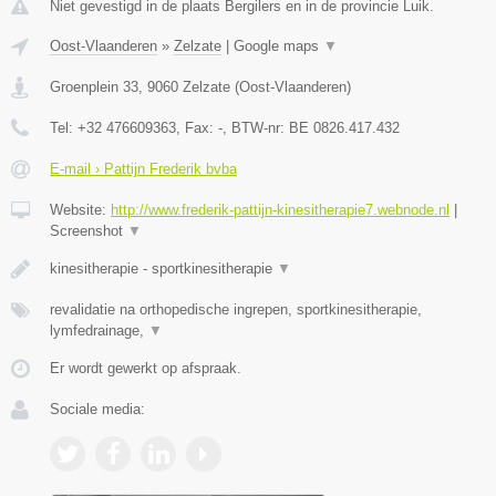
Niet gevestigd in de plaats Bergilers en in de provincie Luik.
Oost-Vlaanderen
»
Zelzate
|
Google maps
▼
Groenplein 33
,
9060
Zelzate
(
Oost-Vlaanderen
)
Tel:
+32 476609363
, Fax:
-
, BTW-nr:
BE 0826.417.432
E-mail › Pattijn Frederik bvba
Website:
http://www.frederik-pattijn-kinesitherapie7.webnode.nl
|
Screenshot
▼
kinesitherapie - sportkinesitherapie
▼
revalidatie na orthopedische ingrepen, sportkinesitherapie,
lymfedrainage,
▼
Er wordt gewerkt op afspraak.
Sociale media: