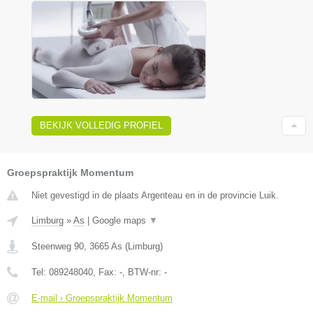
BEKIJK VOLLEDIG PROFIEL
Groepspraktijk Momentum
Niet gevestigd in de plaats Argenteau en in de provincie Luik.
Limburg
»
As
|
Google maps
▼
Steenweg 90
,
3665
As
(
Limburg
)
Tel:
089248040
, Fax:
-
, BTW-nr:
-
E-mail › Groepspraktijk Momentum