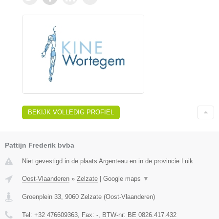
BEKIJK VOLLEDIG PROFIEL
Pattijn Frederik bvba
Niet gevestigd in de plaats Argenteau en in de provincie Luik.
Oost-Vlaanderen
»
Zelzate
|
Google maps
▼
Groenplein 33
,
9060
Zelzate
(
Oost-Vlaanderen
)
Tel:
+32 476609363
, Fax:
-
, BTW-nr:
BE 0826.417.432