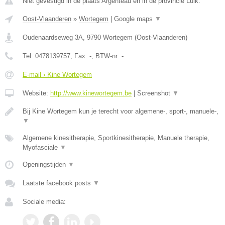
Niet gevestigd in de plaats Argenteau en in de provincie Luik.
Oost-Vlaanderen
»
Wortegem
|
Google maps
▼
Oudenaardseweg 3A
,
9790
Wortegem
(
Oost-Vlaanderen
)
Tel:
0478139757
, Fax:
-
, BTW-nr:
-
E-mail › Kine Wortegem
Website:
http://www.kinewortegem.be
|
Screenshot
▼
Bij Kine Wortegem kun je terecht voor algemene-, sport-, manuele-,
▼
Algemene kinesitherapie, Sportkinesitherapie, Manuele therapie,
Myofasciale
▼
Openingstijden
▼
Laatste facebook posts
▼
Sociale media: