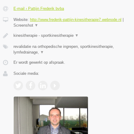
E-mail › Pattijn Frederik bvba
Website:
http://www.frederik-pattijn-kinesitherapie7.webnode.nl
|
Screenshot
▼
kinesitherapie - sportkinesitherapie
▼
revalidatie na orthopedische ingrepen, sportkinesitherapie,
lymfedrainage,
▼
Er wordt gewerkt op afspraak.
Sociale media: