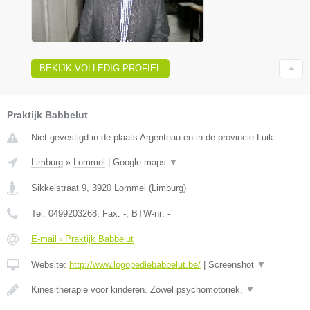
BEKIJK VOLLEDIG PROFIEL
Praktijk Babbelut
Niet gevestigd in de plaats Argenteau en in de provincie Luik.
Limburg
»
Lommel
|
Google maps
▼
Sikkelstraat 9
,
3920
Lommel
(
Limburg
)
Tel:
0499203268
, Fax:
-
, BTW-nr:
-
E-mail › Praktijk Babbelut
Website:
http://www.logopediebabbelut.be/
|
Screenshot
▼
Kinesitherapie voor kinderen. Zowel psychomotoriek,
▼