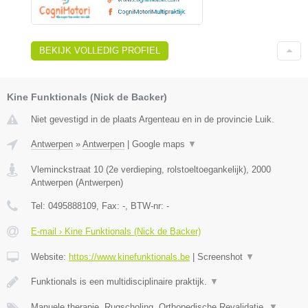
BEKIJK VOLLEDIG PROFIEL
Kine Funktionals (Nick de Backer)
Niet gevestigd in de plaats Argenteau en in de provincie Luik.
Antwerpen
»
Antwerpen
|
Google maps
▼
Vleminckstraat 10 (2e verdieping, rolstoeltoegankelijk)
,
2000
Antwerpen
(
Antwerpen
)
Tel:
0495888109
, Fax:
-
, BTW-nr:
-
E-mail › Kine Funktionals (Nick de Backer)
Website:
https://www.kinefunktionals.be
|
Screenshot
▼
Funktionals is een multidisciplinaire praktijk.
▼
Manuele therapie, Rugscholing, Orthopedische Revalidatie,
▼