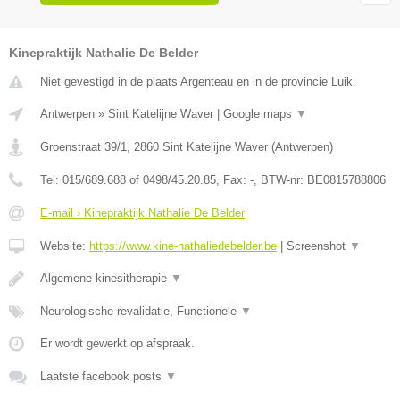
Kinepraktijk Nathalie De Belder
Niet gevestigd in de plaats Argenteau en in de provincie Luik.
Antwerpen
»
Sint Katelijne Waver
|
Google maps
▼
Groenstraat 39/1
,
2860
Sint Katelijne Waver
(
Antwerpen
)
Tel:
015/689.688 of 0498/45.20.85
, Fax:
-
, BTW-nr:
BE0815788806
E-mail › Kinepraktijk Nathalie De Belder
Website:
https://www.kine-nathaliedebelder.be
|
Screenshot
▼
Algemene kinesitherapie
▼
Neurologische revalidatie, Functionele
▼
Er wordt gewerkt op afspraak.
Laatste facebook posts
▼