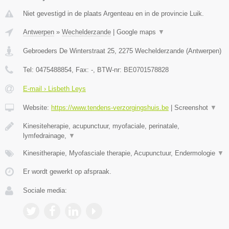
Niet gevestigd in de plaats Argenteau en in de provincie Luik.
Antwerpen
»
Wechelderzande
|
Google maps
▼
Gebroeders De Winterstraat 25
,
2275
Wechelderzande
(
Antwerpen
)
Tel:
0475488854
, Fax:
-
, BTW-nr:
BE0701578828
E-mail › Lisbeth Leys
Website:
https://www.tendens-verzorgingshuis.be
|
Screenshot
▼
Kinesiteherapie, acupunctuur, myofaciale, perinatale,
lymfedrainage,
▼
Kinesitherapie, Myofasciale therapie, Acupunctuur, Endermologie
▼
Er wordt gewerkt op afspraak.
Sociale media: