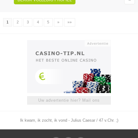
1
2
3
4
5
»
»»
Uw advertentie hier? Mail ons
Ik kwam, ik zocht, ik vond - Julius Caesar / 47 v.Chr. ;)