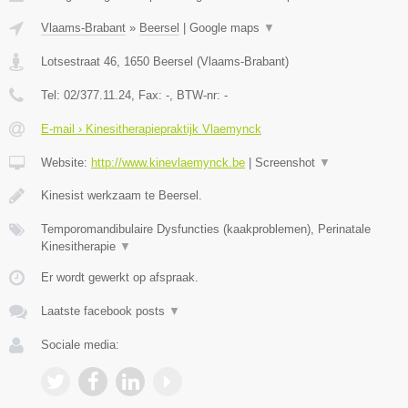
Vlaams-Brabant
»
Beersel
|
Google maps
▼
Lotsestraat 46
,
1650
Beersel
(
Vlaams-Brabant
)
Tel:
02/377.11.24
, Fax:
-
, BTW-nr:
-
E-mail › Kinesitherapiepraktijk Vlaemynck
Website:
http://www.kinevlaemynck.be
|
Screenshot
▼
Kinesist werkzaam te Beersel.
Temporomandibulaire Dysfuncties (kaakproblemen), Perinatale
Kinesitherapie
▼
Er wordt gewerkt op afspraak.
Laatste facebook posts
▼
Sociale media: