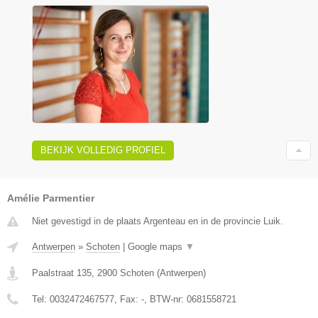
BEKIJK VOLLEDIG PROFIEL
Amélie Parmentier
Niet gevestigd in de plaats Argenteau en in de provincie Luik.
Antwerpen
»
Schoten
|
Google maps
▼
Paalstraat 135
,
2900
Schoten
(
Antwerpen
)
Tel:
0032472467577
, Fax:
-
, BTW-nr:
0681558721