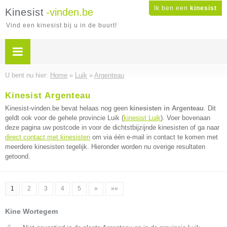
Ik ben een
kinesist
Kinesist
-vinden.be
Vind een kinesist bij u in de buurt!
U bent nu hier:
Home
»
Luik
»
Argenteau
Kinesist Argenteau
Kinesist-vinden.be bevat helaas nog geen
kinesisten in Argenteau
. Dit
geldt ook voor de gehele provincie Luik (
kinesist Luik
). Voer bovenaan
deze pagina uw postcode in voor de dichtstbijzijnde kinesisten of ga naar
direct contact met kinesisten
om via één e-mail in contact te komen met
meerdere kinesisten tegelijk. Hieronder worden nu overige resultaten
getoond.
1
2
3
4
5
»
»»
Kine Wortegem