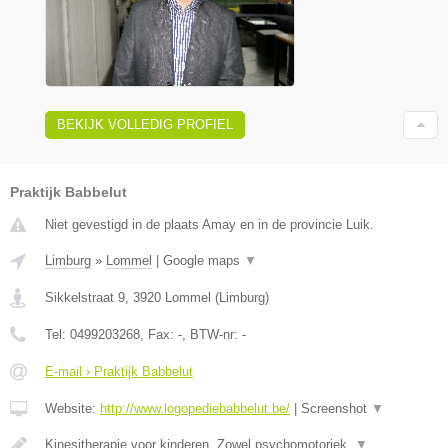
BEKIJK VOLLEDIG PROFIEL
Praktijk Babbelut
Niet gevestigd in de plaats Amay en in de provincie Luik.
Limburg
»
Lommel
|
Google maps
▼
Sikkelstraat 9
,
3920
Lommel
(
Limburg
)
Tel:
0499203268
, Fax:
-
, BTW-nr:
-
E-mail › Praktijk Babbelut
Website:
http://www.logopediebabbelut.be/
|
Screenshot
▼
Kinesitherapie voor kinderen. Zowel psychomotoriek,
▼