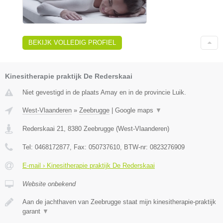
BEKIJK VOLLEDIG PROFIEL
Kinesitherapie praktijk De Rederskaai
Niet gevestigd in de plaats Amay en in de provincie Luik.
West-Vlaanderen
»
Zeebrugge
|
Google maps
▼
Rederskaai 21
,
8380
Zeebrugge
(
West-Vlaanderen
)
Tel:
0468172877
, Fax:
050737610
, BTW-nr:
0823276909
E-mail › Kinesitherapie praktijk De Rederskaai
Website onbekend
Aan de jachthaven van Zeebrugge staat mijn kinesitherapie-praktijk
garant
▼