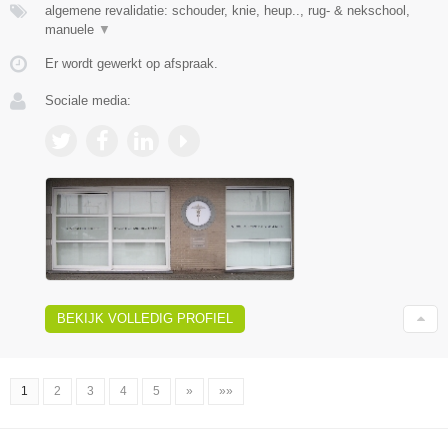
algemene revalidatie: schouder, knie, heup.., rug- & nekschool,
manuele
▼
Er wordt gewerkt op afspraak.
Sociale media:
BEKIJK VOLLEDIG PROFIEL
1
2
3
4
5
»
»»