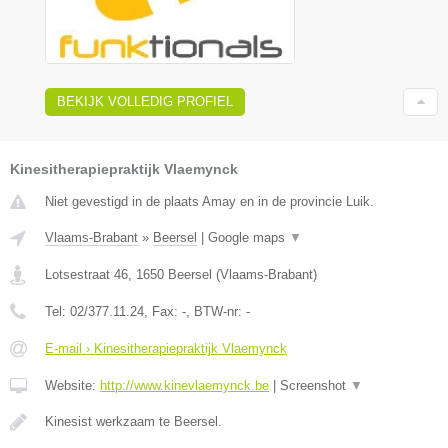
BEKIJK VOLLEDIG PROFIEL
Kinesitherapiepraktijk Vlaemynck
Niet gevestigd in de plaats Amay en in de provincie Luik.
Vlaams-Brabant
»
Beersel
|
Google maps
▼
Lotsestraat 46
,
1650
Beersel
(
Vlaams-Brabant
)
Tel:
02/377.11.24
, Fax:
-
, BTW-nr:
-
E-mail › Kinesitherapiepraktijk Vlaemynck
Website:
http://www.kinevlaemynck.be
|
Screenshot
▼
Kinesist werkzaam te Beersel.