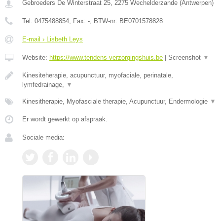
Gebroeders De Winterstraat 25
,
2275
Wechelderzande
(
Antwerpen
)
Tel:
0475488854
, Fax:
-
, BTW-nr:
BE0701578828
E-mail › Lisbeth Leys
Website:
https://www.tendens-verzorgingshuis.be
|
Screenshot
▼
Kinesiteherapie, acupunctuur, myofaciale, perinatale,
lymfedrainage,
▼
Kinesitherapie, Myofasciale therapie, Acupunctuur, Endermologie
▼
Er wordt gewerkt op afspraak.
Sociale media: