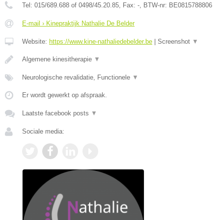
Tel:
015/689.688 of 0498/45.20.85
, Fax:
-
, BTW-nr:
BE0815788806
E-mail › Kinepraktijk Nathalie De Belder
Website:
https://www.kine-nathaliedebelder.be
|
Screenshot
▼
Algemene kinesitherapie
▼
Neurologische revalidatie, Functionele
▼
Er wordt gewerkt op afspraak.
Laatste facebook posts
▼
Sociale media: