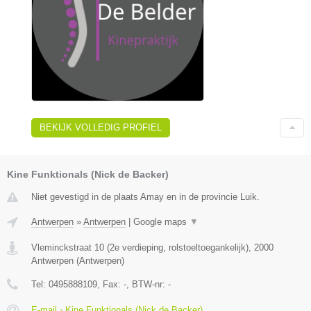
BEKIJK VOLLEDIG PROFIEL
Kine Funktionals (Nick de Backer)
Niet gevestigd in de plaats Amay en in de provincie Luik.
Antwerpen
»
Antwerpen
|
Google maps
▼
Vleminckstraat 10 (2e verdieping, rolstoeltoegankelijk)
,
2000
Antwerpen
(
Antwerpen
)
Tel:
0495888109
, Fax:
-
, BTW-nr:
-
E-mail › Kine Funktionals (Nick de Backer)