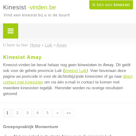
Ik ben een
kinesist
Kinesist
-vinden.be
Vind een kinesist bij u in de buurt!
U bent nu hier:
Home
»
Luik
»
Amay
Kinesist Amay
Kinesist-vinden.be bevat helaas nog geen
kinesisten in Amay
. Dit geldt
ook voor de gehele provincie Luik (
kinesist Luik
). Voer bovenaan deze
pagina uw postcode in voor de dichtstbijzijnde kinesisten of ga naar
direct
contact met kinesisten
om via één e-mail in contact te komen met
meerdere kinesisten tegelijk. Hieronder worden nu overige resultaten
getoond.
1
2
3
4
5
»
»»
Groepspraktijk Momentum