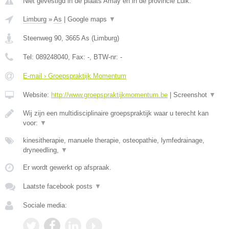
Niet gevestigd in de plaats Amay en in de provincie Luik.
Limburg
»
As
|
Google maps
▼
Steenweg 90
,
3665
As
(
Limburg
)
Tel:
089248040
, Fax:
-
, BTW-nr:
-
E-mail › Groepspraktijk Momentum
Website:
http://www.groepspraktijkmomentum.be
|
Screenshot
▼
Wij zijn een multidisciplinaire groepspraktijk waar u terecht kan
voor:
▼
kinesitherapie, manuele therapie, osteopathie, lymfedrainage,
dryneedling,
▼
Er wordt gewerkt op afspraak.
Laatste facebook posts
▼
Sociale media: