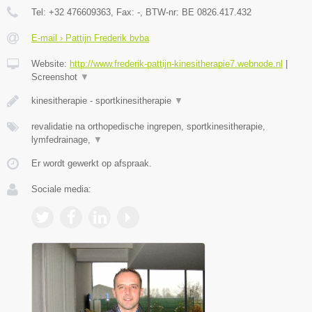
Tel:
+32 476609363
, Fax:
-
, BTW-nr:
BE 0826.417.432
E-mail › Pattijn Frederik bvba
Website:
http://www.frederik-pattijn-kinesitherapie7.webnode.nl
|
Screenshot
▼
kinesitherapie - sportkinesitherapie
▼
revalidatie na orthopedische ingrepen, sportkinesitherapie,
lymfedrainage,
▼
Er wordt gewerkt op afspraak.
Sociale media: