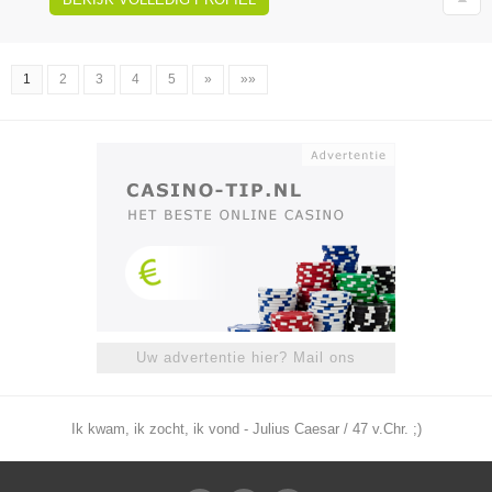
1
2
3
4
5
»
»»
Uw advertentie hier? Mail ons
Ik kwam, ik zocht, ik vond - Julius Caesar / 47 v.Chr. ;)