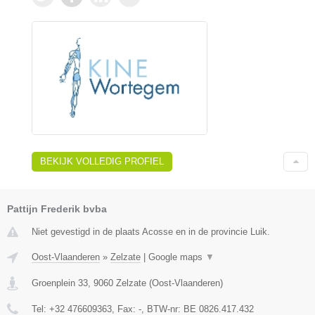
BEKIJK VOLLEDIG PROFIEL
Pattijn Frederik bvba
Niet gevestigd in de plaats Acosse en in de provincie Luik.
Oost-Vlaanderen
»
Zelzate
|
Google maps
▼
Groenplein 33
,
9060
Zelzate
(
Oost-Vlaanderen
)
Tel:
+32 476609363
, Fax:
-
, BTW-nr:
BE 0826.417.432