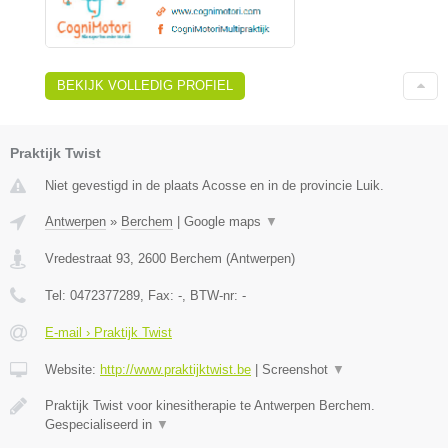
BEKIJK VOLLEDIG PROFIEL
Praktijk Twist
Niet gevestigd in de plaats Acosse en in de provincie Luik.
Antwerpen
»
Berchem
|
Google maps
▼
Vredestraat 93
,
2600
Berchem
(
Antwerpen
)
Tel:
0472377289
, Fax:
-
, BTW-nr:
-
E-mail › Praktijk Twist
Website:
http://www.praktijktwist.be
|
Screenshot
▼
Praktijk Twist voor kinesitherapie te Antwerpen Berchem.
Gespecialiseerd in
▼