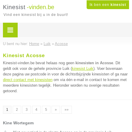
Ik ben een
kinesist
Kinesist
-vinden.be
Vind een kinesist bij u in de buurt!
U bent nu hier:
Home
»
Luik
»
Acosse
Kinesist Acosse
Kinesist-vinden.be bevat helaas nog geen
kinesisten in Acosse
. Dit
geldt ook voor de gehele provincie Luik (
kinesist Luik
). Voer bovenaan
deze pagina uw postcode in voor de dichtstbijzijnde kinesisten of ga naar
direct contact met kinesisten
om via één e-mail in contact te komen met
meerdere kinesisten tegelijk. Hieronder worden nu overige resultaten
getoond.
1
2
3
4
5
»
»»
Kine Wortegem