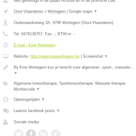
Niet gevestigd in de plaats Acosse en in de provincie Luik.
Oost-Vlaanderen
»
Wortegem
|
Google maps
▼
Oudenaardseweg 3A
,
9790
Wortegem
(
Oost-Vlaanderen
)
Tel:
0478139757
, Fax:
-
, BTW-nr:
-
E-mail › Kine Wortegem
Website:
http://www.kinewortegem.be
|
Screenshot
▼
Bij Kine Wortegem kun je terecht voor algemene-, sport-, manuele-,
▼
Algemene kinesitherapie, Sportkinesitherapie, Manuele therapie,
Myofasciale
▼
Openingstijden
▼
Laatste facebook posts
▼
Sociale media: