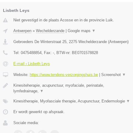
Lisbeth Leys
Niet gevestigd in de plaats Acosse en in de provincie Luik.
Antwerpen
»
Wechelderzande
|
Google maps
▼
Gebroeders De Winterstraat 25
,
2275
Wechelderzande
(
Antwerpen
)
Tel:
0475488854
, Fax:
-
, BTW-nr:
BE0701578828
E-mail › Lisbeth Leys
Website:
https://www.tendens-verzorgingshuis.be
|
Screenshot
▼
Kinesiteherapie, acupunctuur, myofaciale, perinatale,
lymfedrainage,
▼
Kinesitherapie, Myofasciale therapie, Acupunctuur, Endermologie
▼
Er wordt gewerkt op afspraak.
Sociale media: