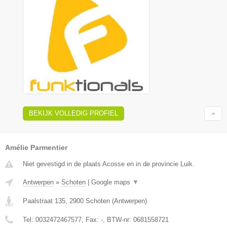
BEKIJK VOLLEDIG PROFIEL
Amélie Parmentier
Niet gevestigd in de plaats Acosse en in de provincie Luik.
Antwerpen
»
Schoten
|
Google maps
▼
Paalstraat 135
,
2900
Schoten
(
Antwerpen
)
Tel:
0032472467577
, Fax:
-
, BTW-nr:
0681558721