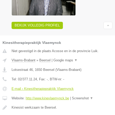
BEKIJK VOLLEDIG PROFIEL
Kinesitherapiepraktijk Vlaemynck
Niet gevestigd in de plaats Acosse en in de provincie Luik.
Vlaams-Brabant
»
Beersel
|
Google maps
▼
Lotsestraat 46
,
1650
Beersel
(
Vlaams-Brabant
)
Tel:
02/377.11.24
, Fax:
-
, BTW-nr:
-
E-mail › Kinesitherapiepraktijk Vlaemynck
Website:
http://www.kinevlaemynck.be
|
Screenshot
▼
Kinesist werkzaam te Beersel.