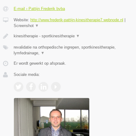
E-mail › Pattijn Frederik bvba
Website:
http://www.frederik-pattijn-kinesitherapie7.webnode.nl
|
Screenshot
▼
kinesitherapie - sportkinesitherapie
▼
revalidatie na orthopedische ingrepen, sportkinesitherapie,
lymfedrainage,
▼
Er wordt gewerkt op afspraak.
Sociale media: