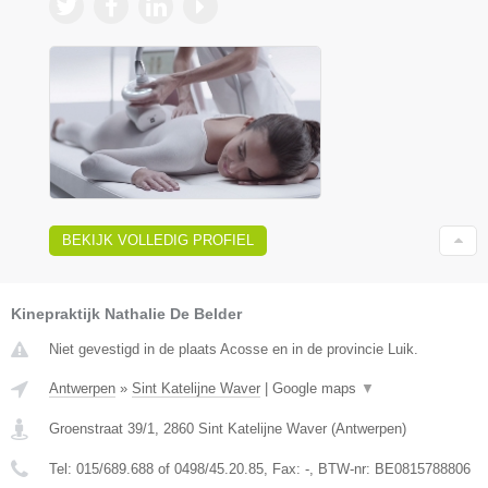
BEKIJK VOLLEDIG PROFIEL
Kinepraktijk Nathalie De Belder
Niet gevestigd in de plaats Acosse en in de provincie Luik.
Antwerpen
»
Sint Katelijne Waver
|
Google maps
▼
Groenstraat 39/1
,
2860
Sint Katelijne Waver
(
Antwerpen
)
Tel:
015/689.688 of 0498/45.20.85
, Fax:
-
, BTW-nr:
BE0815788806