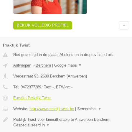
BEKIJK VOLLEDIG PROFIEL
Praktijk Twist
Niet gevestigd in de plaats Abolens en in de provincie Luik.
Antwerpen
»
Berchem
|
Google maps
▼
Vredestraat 93
,
2600
Berchem
(
Antwerpen
)
Tel:
0472377289
, Fax:
-
, BTW-nr:
-
E-mail › Praktijk Twist
Website:
http://www.praktijktwist.be
|
Screenshot
▼
Praktijk Twist voor kinesitherapie te Antwerpen Berchem.
Gespecialiseerd in
▼