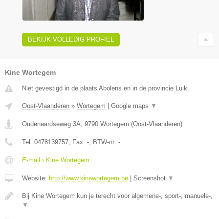
BEKIJK VOLLEDIG PROFIEL
Kine Wortegem
Niet gevestigd in de plaats Abolens en in de provincie Luik.
Oost-Vlaanderen
»
Wortegem
|
Google maps
▼
Oudenaardseweg 3A
,
9790
Wortegem
(
Oost-Vlaanderen
)
Tel:
0478139757
, Fax:
-
, BTW-nr:
-
E-mail › Kine Wortegem
Website:
http://www.kinewortegem.be
|
Screenshot
▼
Bij Kine Wortegem kun je terecht voor algemene-, sport-, manuele-,
▼