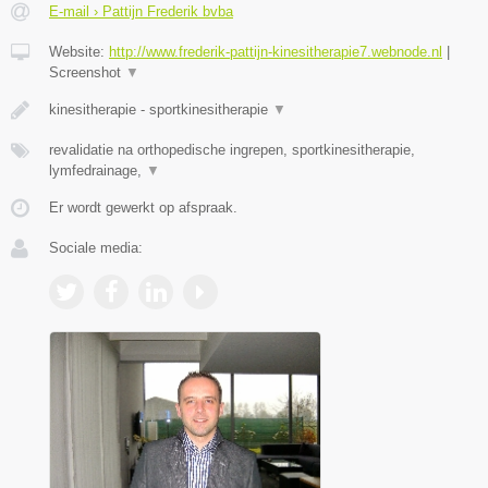
E-mail › Pattijn Frederik bvba
Website:
http://www.frederik-pattijn-kinesitherapie7.webnode.nl
|
Screenshot
▼
kinesitherapie - sportkinesitherapie
▼
revalidatie na orthopedische ingrepen, sportkinesitherapie,
lymfedrainage,
▼
Er wordt gewerkt op afspraak.
Sociale media: