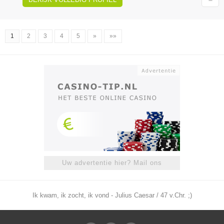
1
2
3
4
5
»
»»
Uw advertentie hier? Mail ons
Ik kwam, ik zocht, ik vond - Julius Caesar / 47 v.Chr. ;)