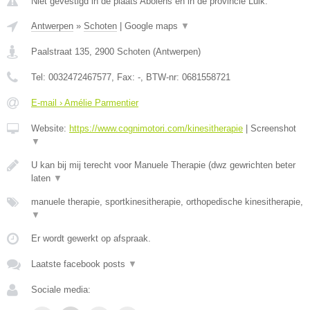
Niet gevestigd in de plaats Abolens en in de provincie Luik.
Antwerpen
»
Schoten
|
Google maps
▼
Paalstraat 135
,
2900
Schoten
(
Antwerpen
)
Tel:
0032472467577
, Fax:
-
, BTW-nr:
0681558721
E-mail › Amélie Parmentier
Website:
https://www.cognimotori.com/kinesitherapie
|
Screenshot
▼
U kan bij mij terecht voor Manuele Therapie (dwz gewrichten beter
laten
▼
manuele therapie, sportkinesitherapie, orthopedische kinesitherapie,
▼
Er wordt gewerkt op afspraak.
Laatste facebook posts
▼
Sociale media: