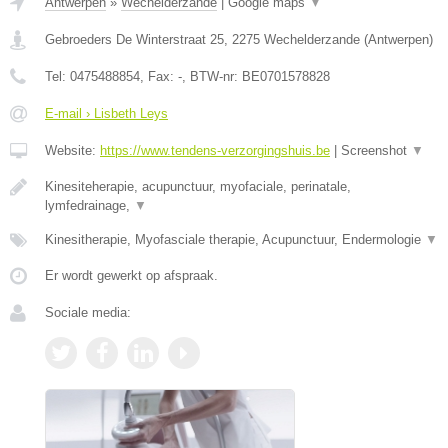
Antwerpen
»
Wechelderzande
|
Google maps
▼
Gebroeders De Winterstraat 25
,
2275
Wechelderzande
(
Antwerpen
)
Tel:
0475488854
, Fax:
-
, BTW-nr:
BE0701578828
E-mail › Lisbeth Leys
Website:
https://www.tendens-verzorgingshuis.be
|
Screenshot
▼
Kinesiteherapie, acupunctuur, myofaciale, perinatale,
lymfedrainage,
▼
Kinesitherapie, Myofasciale therapie, Acupunctuur, Endermologie
▼
Er wordt gewerkt op afspraak.
Sociale media: