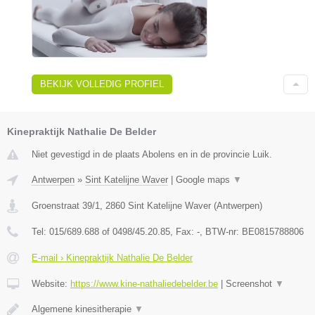
BEKIJK VOLLEDIG PROFIEL
Kinepraktijk Nathalie De Belder
Niet gevestigd in de plaats Abolens en in de provincie Luik.
Antwerpen
»
Sint Katelijne Waver
|
Google maps
▼
Groenstraat 39/1
,
2860
Sint Katelijne Waver
(
Antwerpen
)
Tel:
015/689.688 of 0498/45.20.85
, Fax:
-
, BTW-nr:
BE0815788806
E-mail › Kinepraktijk Nathalie De Belder
Website:
https://www.kine-nathaliedebelder.be
|
Screenshot
▼
Algemene kinesitherapie
▼