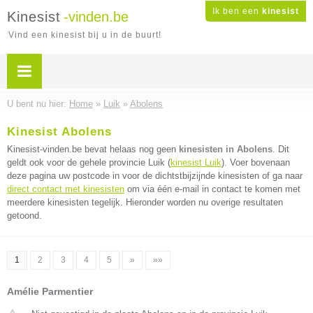
Ik ben een
kinesist
Kinesist
-vinden.be
Vind een kinesist bij u in de buurt!
U bent nu hier:
Home
»
Luik
»
Abolens
Kinesist Abolens
Kinesist-vinden.be bevat helaas nog geen
kinesisten in Abolens
. Dit
geldt ook voor de gehele provincie Luik (
kinesist Luik
). Voer bovenaan
deze pagina uw postcode in voor de dichtstbijzijnde kinesisten of ga naar
direct contact met kinesisten
om via één e-mail in contact te komen met
meerdere kinesisten tegelijk. Hieronder worden nu overige resultaten
getoond.
1
2
3
4
5
»
»»
Amélie Parmentier