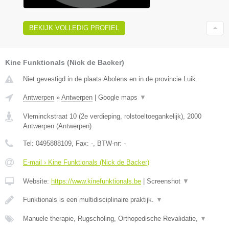
BEKIJK VOLLEDIG PROFIEL
Kine Funktionals (Nick de Backer)
Niet gevestigd in de plaats Abolens en in de provincie Luik.
Antwerpen
»
Antwerpen
|
Google maps
▼
Vleminckstraat 10 (2e verdieping, rolstoeltoegankelijk)
,
2000
Antwerpen
(
Antwerpen
)
Tel:
0495888109
, Fax:
-
, BTW-nr:
-
E-mail › Kine Funktionals (Nick de Backer)
Website:
https://www.kinefunktionals.be
|
Screenshot
▼
Funktionals is een multidisciplinaire praktijk.
▼
Manuele therapie, Rugscholing, Orthopedische Revalidatie,
▼