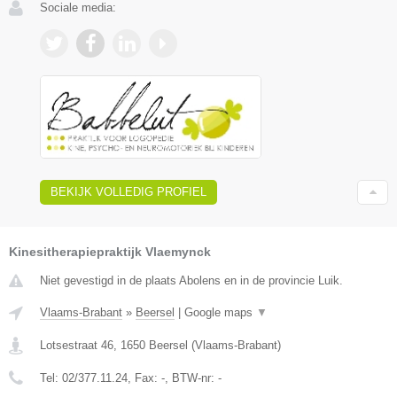
Sociale media:
BEKIJK VOLLEDIG PROFIEL
Kinesitherapiepraktijk Vlaemynck
Niet gevestigd in de plaats Abolens en in de provincie Luik.
Vlaams-Brabant
»
Beersel
|
Google maps
▼
Lotsestraat 46
,
1650
Beersel
(
Vlaams-Brabant
)
Tel:
02/377.11.24
, Fax:
-
, BTW-nr:
-