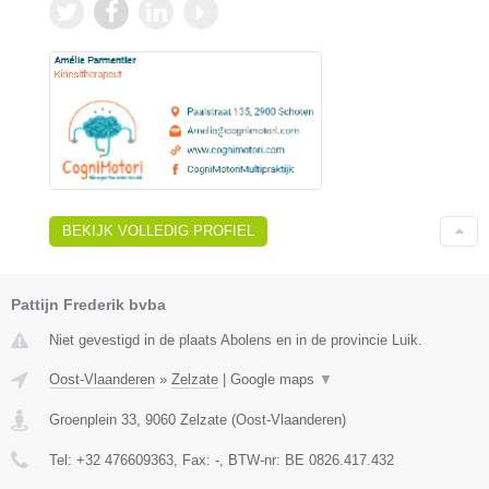
BEKIJK VOLLEDIG PROFIEL
Pattijn Frederik bvba
Niet gevestigd in de plaats Abolens en in de provincie Luik.
Oost-Vlaanderen
»
Zelzate
|
Google maps
▼
Groenplein 33
,
9060
Zelzate
(
Oost-Vlaanderen
)
Tel:
+32 476609363
, Fax:
-
, BTW-nr:
BE 0826.417.432