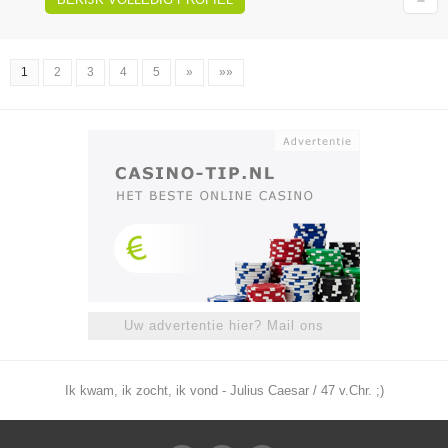
1
2
3
4
5
»
»»
Uw advertentie hier? Mail ons
Ik kwam, ik zocht, ik vond - Julius Caesar / 47 v.Chr. ;)