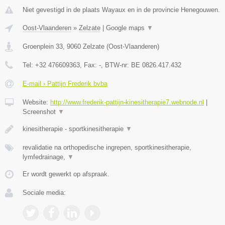
Niet gevestigd in de plaats Wayaux en in de provincie Henegouwen.
Oost-Vlaanderen
»
Zelzate
|
Google maps
▼
Groenplein 33
,
9060
Zelzate
(
Oost-Vlaanderen
)
Tel:
+32 476609363
, Fax:
-
, BTW-nr:
BE 0826.417.432
E-mail › Pattijn Frederik bvba
Website:
http://www.frederik-pattijn-kinesitherapie7.webnode.nl
|
Screenshot
▼
kinesitherapie - sportkinesitherapie
▼
revalidatie na orthopedische ingrepen, sportkinesitherapie,
lymfedrainage,
▼
Er wordt gewerkt op afspraak.
Sociale media: