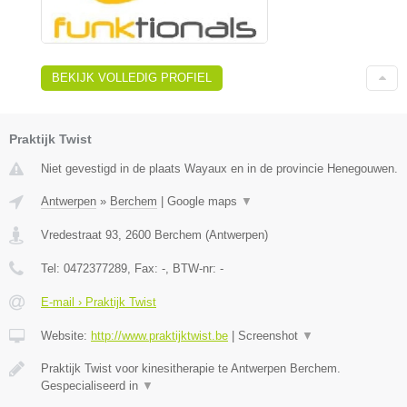
BEKIJK VOLLEDIG PROFIEL
Praktijk Twist
Niet gevestigd in de plaats Wayaux en in de provincie Henegouwen.
Antwerpen
»
Berchem
|
Google maps
▼
Vredestraat 93
,
2600
Berchem
(
Antwerpen
)
Tel:
0472377289
, Fax:
-
, BTW-nr:
-
E-mail › Praktijk Twist
Website:
http://www.praktijktwist.be
|
Screenshot
▼
Praktijk Twist voor kinesitherapie te Antwerpen Berchem.
Gespecialiseerd in
▼