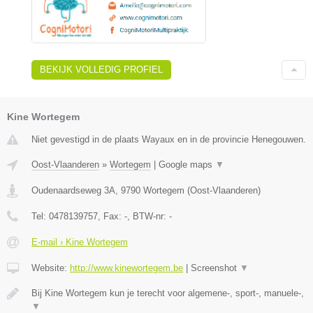
BEKIJK VOLLEDIG PROFIEL
Kine Wortegem
Niet gevestigd in de plaats Wayaux en in de provincie Henegouwen.
Oost-Vlaanderen
»
Wortegem
|
Google maps
▼
Oudenaardseweg 3A
,
9790
Wortegem
(
Oost-Vlaanderen
)
Tel:
0478139757
, Fax:
-
, BTW-nr:
-
E-mail › Kine Wortegem
Website:
http://www.kinewortegem.be
|
Screenshot
▼
Bij Kine Wortegem kun je terecht voor algemene-, sport-, manuele-,
▼