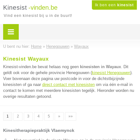
Ik ben een
kinesist
Kinesist
-vinden.be
Vind een kinesist bij u in de buurt!
U bent nu hier:
Home
»
Henegouwen
»
Wayaux
Kinesist Wayaux
Kinesist-vinden.be bevat helaas nog geen
kinesisten in Wayaux
. Dit
geldt ook voor de gehele provincie Henegouwen (
kinesist Henegouwen
).
Voer bovenaan deze pagina uw postcode in voor de dichtstbijzijnde
kinesisten of ga naar
direct contact met kinesisten
om via één e-mail in
contact te komen met meerdere kinesisten tegelijk. Hieronder worden nu
overige resultaten getoond.
1
2
3
4
5
»
»»
Kinesitherapiepraktijk Vlaemynck