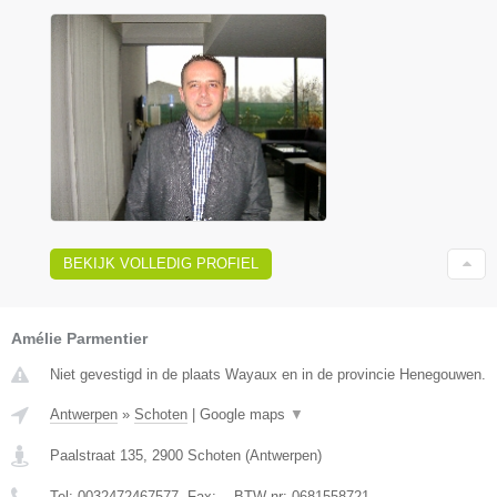
BEKIJK VOLLEDIG PROFIEL
Amélie Parmentier
Niet gevestigd in de plaats Wayaux en in de provincie Henegouwen.
Antwerpen
»
Schoten
|
Google maps
▼
Paalstraat 135
,
2900
Schoten
(
Antwerpen
)
Tel:
0032472467577
, Fax:
-
, BTW-nr:
0681558721