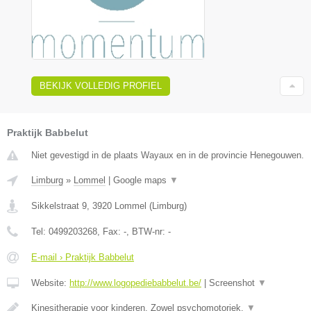
BEKIJK VOLLEDIG PROFIEL
Praktijk Babbelut
Niet gevestigd in de plaats Wayaux en in de provincie Henegouwen.
Limburg
»
Lommel
|
Google maps
▼
Sikkelstraat 9
,
3920
Lommel
(
Limburg
)
Tel:
0499203268
, Fax:
-
, BTW-nr:
-
E-mail › Praktijk Babbelut
Website:
http://www.logopediebabbelut.be/
|
Screenshot
▼
Kinesitherapie voor kinderen. Zowel psychomotoriek,
▼