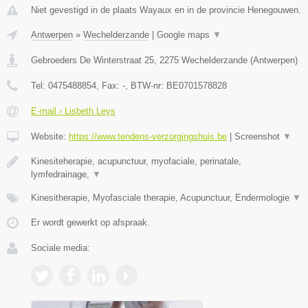
Niet gevestigd in de plaats Wayaux en in de provincie Henegouwen.
Antwerpen
»
Wechelderzande
|
Google maps
▼
Gebroeders De Winterstraat 25
,
2275
Wechelderzande
(
Antwerpen
)
Tel:
0475488854
, Fax:
-
, BTW-nr:
BE0701578828
E-mail › Lisbeth Leys
Website:
https://www.tendens-verzorgingshuis.be
|
Screenshot
▼
Kinesiteherapie, acupunctuur, myofaciale, perinatale,
lymfedrainage,
▼
Kinesitherapie, Myofasciale therapie, Acupunctuur, Endermologie
▼
Er wordt gewerkt op afspraak.
Sociale media: