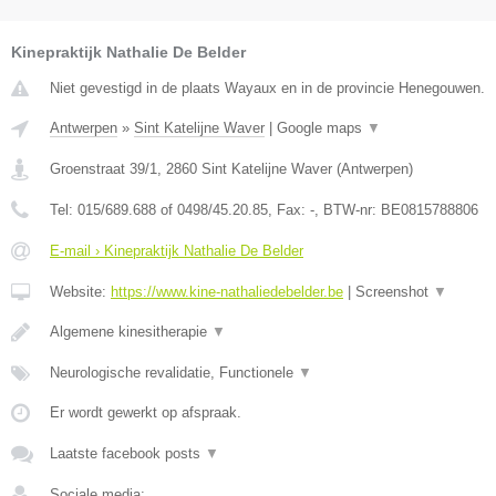
Kinepraktijk Nathalie De Belder
Niet gevestigd in de plaats Wayaux en in de provincie Henegouwen.
Antwerpen
»
Sint Katelijne Waver
|
Google maps
▼
Groenstraat 39/1
,
2860
Sint Katelijne Waver
(
Antwerpen
)
Tel:
015/689.688 of 0498/45.20.85
, Fax:
-
, BTW-nr:
BE0815788806
E-mail › Kinepraktijk Nathalie De Belder
Website:
https://www.kine-nathaliedebelder.be
|
Screenshot
▼
Algemene kinesitherapie
▼
Neurologische revalidatie, Functionele
▼
Er wordt gewerkt op afspraak.
Laatste facebook posts
▼
Sociale media: