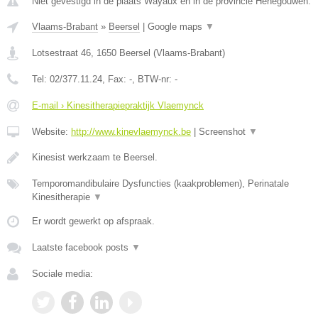
Niet gevestigd in de plaats Wayaux en in de provincie Henegouwen.
Vlaams-Brabant
»
Beersel
|
Google maps
▼
Lotsestraat 46
,
1650
Beersel
(
Vlaams-Brabant
)
Tel:
02/377.11.24
, Fax:
-
, BTW-nr:
-
E-mail › Kinesitherapiepraktijk Vlaemynck
Website:
http://www.kinevlaemynck.be
|
Screenshot
▼
Kinesist werkzaam te Beersel.
Temporomandibulaire Dysfuncties (kaakproblemen), Perinatale
Kinesitherapie
▼
Er wordt gewerkt op afspraak.
Laatste facebook posts
▼
Sociale media: