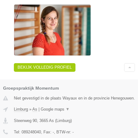
BEKIJK VOLLEDIG PROFIEL
Groepspraktijk Momentum
Niet gevestigd in de plaats Wayaux en in de provincie Henegouwen.
Limburg
»
As
|
Google maps
▼
Steenweg 90
,
3665
As
(
Limburg
)
Tel:
089248040
, Fax:
-
, BTW-nr:
-