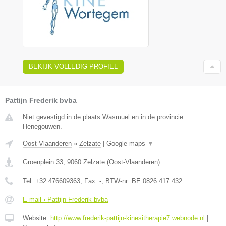
BEKIJK VOLLEDIG PROFIEL
Pattijn Frederik bvba
Niet gevestigd in de plaats Wasmuel en in de provincie
Henegouwen.
Oost-Vlaanderen
»
Zelzate
|
Google maps
▼
Groenplein 33
,
9060
Zelzate
(
Oost-Vlaanderen
)
Tel:
+32 476609363
, Fax:
-
, BTW-nr:
BE 0826.417.432
E-mail › Pattijn Frederik bvba
Website:
http://www.frederik-pattijn-kinesitherapie7.webnode.nl
|