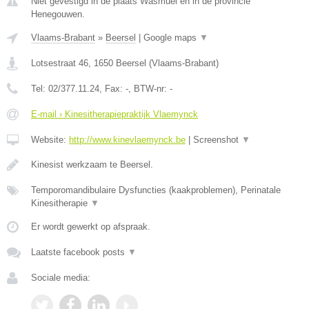
Niet gevestigd in de plaats Wasmuel en in de provincie
Henegouwen.
Vlaams-Brabant
»
Beersel
|
Google maps
▼
Lotsestraat 46
,
1650
Beersel
(
Vlaams-Brabant
)
Tel:
02/377.11.24
, Fax:
-
, BTW-nr:
-
E-mail › Kinesitherapiepraktijk Vlaemynck
Website:
http://www.kinevlaemynck.be
|
Screenshot
▼
Kinesist werkzaam te Beersel.
Temporomandibulaire Dysfuncties (kaakproblemen), Perinatale
Kinesitherapie
▼
Er wordt gewerkt op afspraak.
Laatste facebook posts
▼
Sociale media: