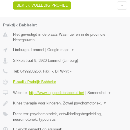
BEKIJK VOLLEDIG PROFIEL
Praktijk Babbelut
Niet gevestigd in de plaats Wasmuel en in de provincie
Henegouwen.
Limburg
»
Lommel
|
Google maps
▼
Sikkelstraat 9
,
3920
Lommel
(
Limburg
)
Tel:
0499203268
, Fax:
-
, BTW-nr:
-
E-mail › Praktijk Babbelut
Website:
http://www.logopediebabbelut.be/
|
Screenshot
▼
Kinesitherapie voor kinderen. Zowel psychomotoriek,
▼
Diensten: psychomotoriek, ontwikkelingsbegeleiding,
neuromotoriek, typcursus
Er wordt gewerkt op afspraak.