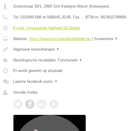
Groenstraat 39/1
,
2860
Sint Katelijne Waver
(
Antwerpen
)
Tel:
015/689.688 of 0498/45.20.85
, Fax:
-
, BTW-nr:
BE0815788806
E-mail › Kinepraktijk Nathalie De Belder
Website:
https://www.kine-nathaliedebelder.be
|
Screenshot
▼
Algemene kinesitherapie
▼
Neurologische revalidatie, Functionele
▼
Er wordt gewerkt op afspraak.
Laatste facebook posts
▼
Sociale media: