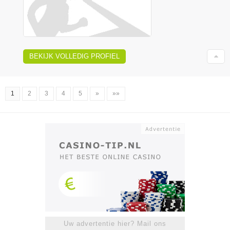
BEKIJK VOLLEDIG PROFIEL
1
2
3
4
5
»
»»
Uw advertentie hier? Mail ons