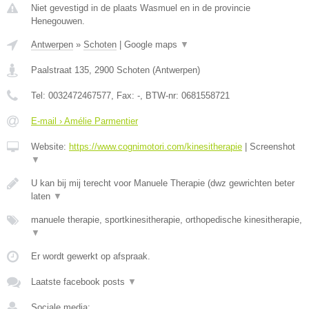
Niet gevestigd in de plaats Wasmuel en in de provincie
Henegouwen.
Antwerpen
»
Schoten
|
Google maps
▼
Paalstraat 135
,
2900
Schoten
(
Antwerpen
)
Tel:
0032472467577
, Fax:
-
, BTW-nr:
0681558721
E-mail › Amélie Parmentier
Website:
https://www.cognimotori.com/kinesitherapie
|
Screenshot
▼
U kan bij mij terecht voor Manuele Therapie (dwz gewrichten beter
laten
▼
manuele therapie, sportkinesitherapie, orthopedische kinesitherapie,
▼
Er wordt gewerkt op afspraak.
Laatste facebook posts
▼
Sociale media: