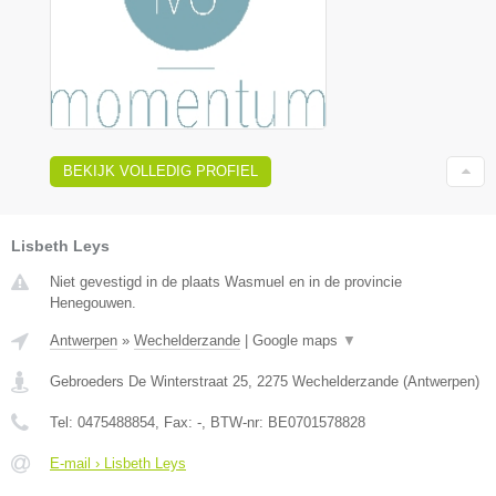
BEKIJK VOLLEDIG PROFIEL
Lisbeth Leys
Niet gevestigd in de plaats Wasmuel en in de provincie
Henegouwen.
Antwerpen
»
Wechelderzande
|
Google maps
▼
Gebroeders De Winterstraat 25
,
2275
Wechelderzande
(
Antwerpen
)
Tel:
0475488854
, Fax:
-
, BTW-nr:
BE0701578828
E-mail › Lisbeth Leys