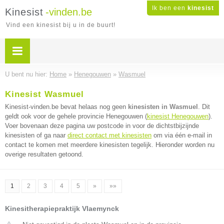
Ik ben een
kinesist
Kinesist
-vinden.be
Vind een kinesist bij u in de buurt!
U bent nu hier:
Home
»
Henegouwen
»
Wasmuel
Kinesist Wasmuel
Kinesist-vinden.be bevat helaas nog geen
kinesisten in Wasmuel
. Dit
geldt ook voor de gehele provincie Henegouwen (
kinesist Henegouwen
).
Voer bovenaan deze pagina uw postcode in voor de dichtstbijzijnde
kinesisten of ga naar
direct contact met kinesisten
om via één e-mail in
contact te komen met meerdere kinesisten tegelijk. Hieronder worden nu
overige resultaten getoond.
1
2
3
4
5
»
»»
Kinesitherapiepraktijk Vlaemynck