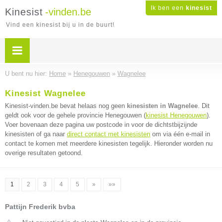
Ik ben een
kinesist
Kinesist
-vinden.be
Vind een kinesist bij u in de buurt!
U bent nu hier:
Home
»
Henegouwen
»
Wagnelee
Kinesist Wagnelee
Kinesist-vinden.be bevat helaas nog geen
kinesisten in Wagnelee
. Dit
geldt ook voor de gehele provincie Henegouwen (
kinesist Henegouwen
).
Voer bovenaan deze pagina uw postcode in voor de dichtstbijzijnde
kinesisten of ga naar
direct contact met kinesisten
om via één e-mail in
contact te komen met meerdere kinesisten tegelijk. Hieronder worden nu
overige resultaten getoond.
1
2
3
4
5
»
»»
Pattijn Frederik bvba