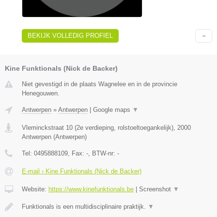
BEKIJK VOLLEDIG PROFIEL
Kine Funktionals (Nick de Backer)
Niet gevestigd in de plaats Wagnelee en in de provincie
Henegouwen.
Antwerpen
»
Antwerpen
|
Google maps
▼
Vleminckstraat 10 (2e verdieping, rolstoeltoegankelijk)
,
2000
Antwerpen
(
Antwerpen
)
Tel:
0495888109
, Fax:
-
, BTW-nr:
-
E-mail › Kine Funktionals (Nick de Backer)
Website:
https://www.kinefunktionals.be
|
Screenshot
▼
Funktionals is een multidisciplinaire praktijk.
▼