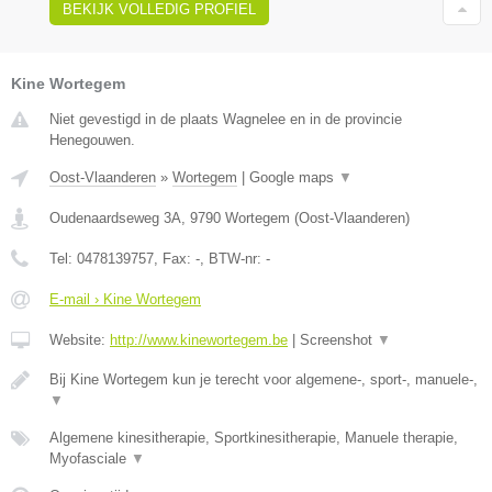
BEKIJK VOLLEDIG PROFIEL
Kine Wortegem
Niet gevestigd in de plaats Wagnelee en in de provincie
Henegouwen.
Oost-Vlaanderen
»
Wortegem
|
Google maps
▼
Oudenaardseweg 3A
,
9790
Wortegem
(
Oost-Vlaanderen
)
Tel:
0478139757
, Fax:
-
, BTW-nr:
-
E-mail › Kine Wortegem
Website:
http://www.kinewortegem.be
|
Screenshot
▼
Bij Kine Wortegem kun je terecht voor algemene-, sport-, manuele-,
▼
Algemene kinesitherapie, Sportkinesitherapie, Manuele therapie,
Myofasciale
▼