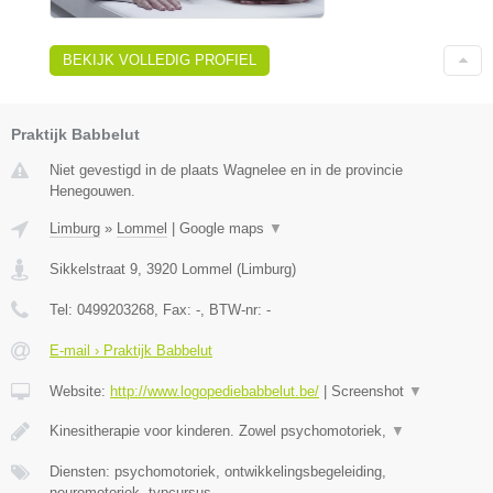
BEKIJK VOLLEDIG PROFIEL
Praktijk Babbelut
Niet gevestigd in de plaats Wagnelee en in de provincie
Henegouwen.
Limburg
»
Lommel
|
Google maps
▼
Sikkelstraat 9
,
3920
Lommel
(
Limburg
)
Tel:
0499203268
, Fax:
-
, BTW-nr:
-
E-mail › Praktijk Babbelut
Website:
http://www.logopediebabbelut.be/
|
Screenshot
▼
Kinesitherapie voor kinderen. Zowel psychomotoriek,
▼
Diensten: psychomotoriek, ontwikkelingsbegeleiding,
neuromotoriek, typcursus