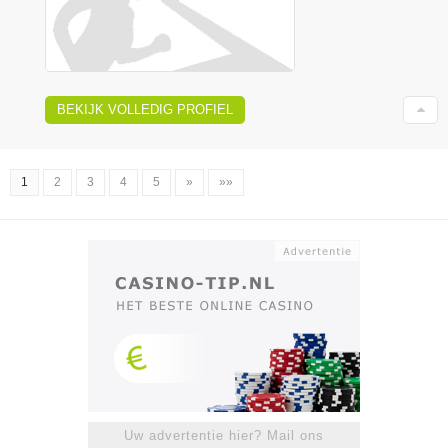
BEKIJK VOLLEDIG PROFIEL
1
2
3
4
5
»
»»
Uw advertentie hier? Mail ons