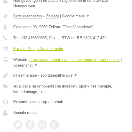
Niet gevestigd in de plaats Wagnelee en in de provincie
Henegouwen.
Oost-Vlaanderen
»
Zelzate
|
Google maps
▼
Groenplein 33
,
9060
Zelzate
(
Oost-Vlaanderen
)
Tel:
+32 476609363
, Fax:
-
, BTW-nr:
BE 0826.417.432
E-mail › Pattijn Frederik bvba
Website:
http://www.frederik-pattijn-kinesitherapie7.webnode.nl
|
Screenshot
▼
kinesitherapie - sportkinesitherapie
▼
revalidatie na orthopedische ingrepen, sportkinesitherapie,
lymfedrainage,
▼
Er wordt gewerkt op afspraak.
Sociale media: