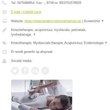
Tel:
0475488854
, Fax:
-
, BTW-nr:
BE0701578828
E-mail › Lisbeth Leys
Website:
https://www.tendens-verzorgingshuis.be
|
Screenshot
▼
Kinesiteherapie, acupunctuur, myofaciale, perinatale,
lymfedrainage,
▼
Kinesitherapie, Myofasciale therapie, Acupunctuur, Endermologie
▼
Er wordt gewerkt op afspraak.
Sociale media: