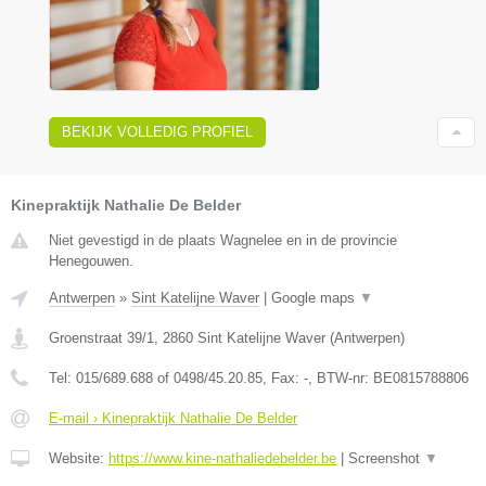
BEKIJK VOLLEDIG PROFIEL
Kinepraktijk Nathalie De Belder
Niet gevestigd in de plaats Wagnelee en in de provincie
Henegouwen.
Antwerpen
»
Sint Katelijne Waver
|
Google maps
▼
Groenstraat 39/1
,
2860
Sint Katelijne Waver
(
Antwerpen
)
Tel:
015/689.688 of 0498/45.20.85
, Fax:
-
, BTW-nr:
BE0815788806
E-mail › Kinepraktijk Nathalie De Belder
Website:
https://www.kine-nathaliedebelder.be
|
Screenshot
▼