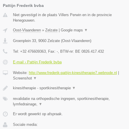
Pattijn Frederik bvba
Niet gevestigd in de plaats Villers Perwin en in de provincie
Henegouwen.
Oost-Vlaanderen
»
Zelzate
|
Google maps
▼
Groenplein 33
,
9060
Zelzate
(
Oost-Vlaanderen
)
Tel:
+32 476609363
, Fax:
-
, BTW-nr:
BE 0826.417.432
E-mail › Pattijn Frederik bvba
Website:
http://www.frederik-pattijn-kinesitherapie7.webnode.nl
|
Screenshot
▼
kinesitherapie - sportkinesitherapie
▼
revalidatie na orthopedische ingrepen, sportkinesitherapie,
lymfedrainage,
▼
Er wordt gewerkt op afspraak.
Sociale media: