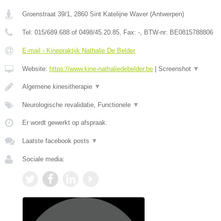
Groenstraat 39/1
,
2860
Sint Katelijne Waver
(
Antwerpen
)
Tel:
015/689.688 of 0498/45.20.85
, Fax:
-
, BTW-nr:
BE0815788806
E-mail › Kinepraktijk Nathalie De Belder
Website:
https://www.kine-nathaliedebelder.be
|
Screenshot
▼
Algemene kinesitherapie
▼
Neurologische revalidatie, Functionele
▼
Er wordt gewerkt op afspraak.
Laatste facebook posts
▼
Sociale media: