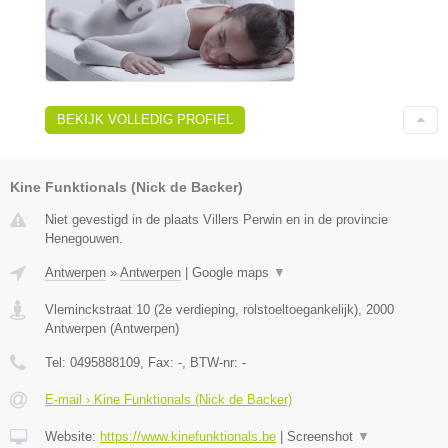
BEKIJK VOLLEDIG PROFIEL
Kine Funktionals (Nick de Backer)
Niet gevestigd in de plaats Villers Perwin en in de provincie
Henegouwen.
Antwerpen
»
Antwerpen
|
Google maps
▼
Vleminckstraat 10 (2e verdieping, rolstoeltoegankelijk)
,
2000
Antwerpen
(
Antwerpen
)
Tel:
0495888109
, Fax:
-
, BTW-nr:
-
E-mail › Kine Funktionals (Nick de Backer)
Website:
https://www.kinefunktionals.be
|
Screenshot
▼