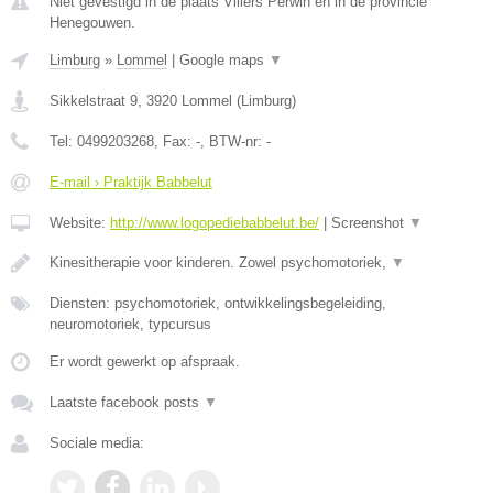
Niet gevestigd in de plaats Villers Perwin en in de provincie
Henegouwen.
Limburg
»
Lommel
|
Google maps
▼
Sikkelstraat 9
,
3920
Lommel
(
Limburg
)
Tel:
0499203268
, Fax:
-
, BTW-nr:
-
E-mail › Praktijk Babbelut
Website:
http://www.logopediebabbelut.be/
|
Screenshot
▼
Kinesitherapie voor kinderen. Zowel psychomotoriek,
▼
Diensten: psychomotoriek, ontwikkelingsbegeleiding,
neuromotoriek, typcursus
Er wordt gewerkt op afspraak.
Laatste facebook posts
▼
Sociale media: