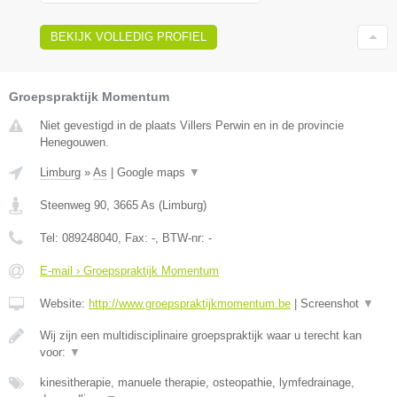
BEKIJK VOLLEDIG PROFIEL
Groepspraktijk Momentum
Niet gevestigd in de plaats Villers Perwin en in de provincie
Henegouwen.
Limburg
»
As
|
Google maps
▼
Steenweg 90
,
3665
As
(
Limburg
)
Tel:
089248040
, Fax:
-
, BTW-nr:
-
E-mail › Groepspraktijk Momentum
Website:
http://www.groepspraktijkmomentum.be
|
Screenshot
▼
Wij zijn een multidisciplinaire groepspraktijk waar u terecht kan
voor:
▼
kinesitherapie, manuele therapie, osteopathie, lymfedrainage,