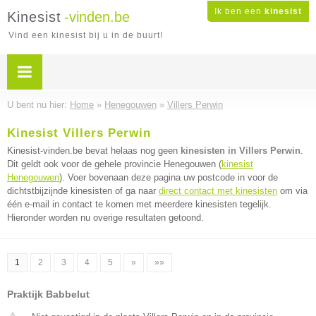
Ik ben een
kinesist
Kinesist
-vinden.be
Vind een kinesist bij u in de buurt!
U bent nu hier:
Home
»
Henegouwen
»
Villers Perwin
Kinesist Villers Perwin
Kinesist-vinden.be bevat helaas nog geen
kinesisten in Villers Perwin
.
Dit geldt ook voor de gehele provincie Henegouwen (
kinesist
Henegouwen
). Voer bovenaan deze pagina uw postcode in voor de
dichtstbijzijnde kinesisten of ga naar
direct contact met kinesisten
om via
één e-mail in contact te komen met meerdere kinesisten tegelijk.
Hieronder worden nu overige resultaten getoond.
1
2
3
4
5
»
»»
Praktijk Babbelut