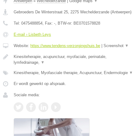
Antwerpen
»
Wechelderzande
|
Google maps
▼
Gebroeders De Winterstraat 25
,
2275
Wechelderzande
(
Antwerpen
)
Tel:
0475488854
, Fax:
-
, BTW-nr:
BE0701578828
E-mail › Lisbeth Leys
Website:
https://www.tendens-verzorgingshuis.be
|
Screenshot
▼
Kinesiteherapie, acupunctuur, myofaciale, perinatale,
lymfedrainage,
▼
Kinesitherapie, Myofasciale therapie, Acupunctuur, Endermologie
▼
Er wordt gewerkt op afspraak.
Sociale media: