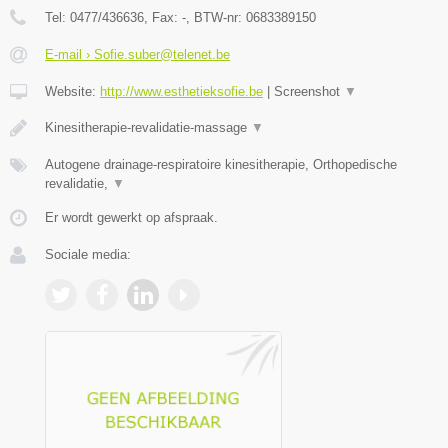
Tel:
0477/436636
, Fax:
-
, BTW-nr:
0683389150
E-mail › Sofie.suber@telenet.be
Website:
http://www.esthetieksofie.be
|
Screenshot
▼
Kinesitherapie-revalidatie-massage
▼
Autogene drainage-respiratoire kinesitherapie, Orthopedische
revalidatie,
▼
Er wordt gewerkt op afspraak.
Sociale media: