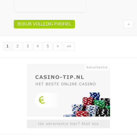
BEKIJK VOLLEDIG PROFIEL
1
2
3
4
5
»
»»
Uw advertentie hier? Mail ons