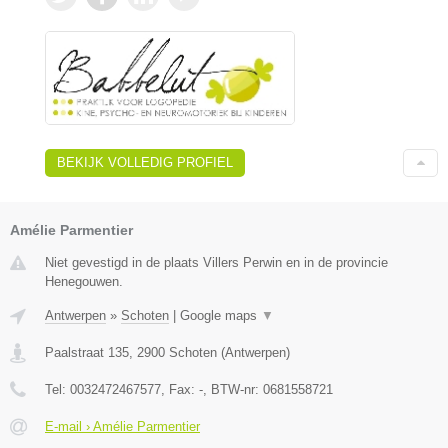
BEKIJK VOLLEDIG PROFIEL
Amélie Parmentier
Niet gevestigd in de plaats Villers Perwin en in de provincie
Henegouwen.
Antwerpen
»
Schoten
|
Google maps
▼
Paalstraat 135
,
2900
Schoten
(
Antwerpen
)
Tel:
0032472467577
, Fax:
-
, BTW-nr:
0681558721
E-mail › Amélie Parmentier