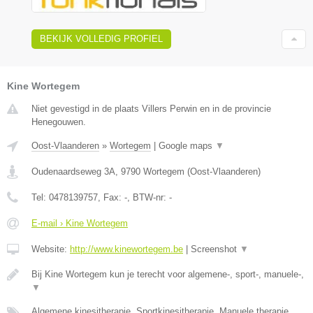
BEKIJK VOLLEDIG PROFIEL
Kine Wortegem
Niet gevestigd in de plaats Villers Perwin en in de provincie
Henegouwen.
Oost-Vlaanderen
»
Wortegem
|
Google maps
▼
Oudenaardseweg 3A
,
9790
Wortegem
(
Oost-Vlaanderen
)
Tel:
0478139757
, Fax:
-
, BTW-nr:
-
E-mail › Kine Wortegem
Website:
http://www.kinewortegem.be
|
Screenshot
▼
Bij Kine Wortegem kun je terecht voor algemene-, sport-, manuele-,
▼
Algemene kinesitherapie, Sportkinesitherapie, Manuele therapie,