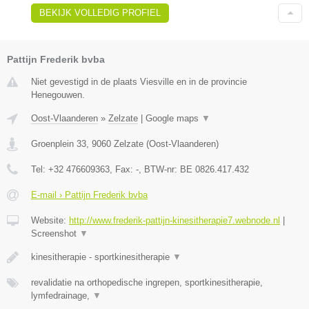
BEKIJK VOLLEDIG PROFIEL
Pattijn Frederik bvba
Niet gevestigd in de plaats Viesville en in de provincie
Henegouwen.
Oost-Vlaanderen
»
Zelzate
|
Google maps
▼
Groenplein 33
,
9060
Zelzate
(
Oost-Vlaanderen
)
Tel:
+32 476609363
, Fax:
-
, BTW-nr:
BE 0826.417.432
E-mail › Pattijn Frederik bvba
Website:
http://www.frederik-pattijn-kinesitherapie7.webnode.nl
|
Screenshot
▼
kinesitherapie - sportkinesitherapie
▼
revalidatie na orthopedische ingrepen, sportkinesitherapie,
lymfedrainage,
▼