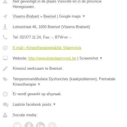
Niet gevestigd in de plaats Viesville en in de provincie
Henegouwen.
Vlaams-Brabant
»
Beersel
|
Google maps
▼
Lotsestraat 46
,
1650
Beersel
(
Vlaams-Brabant
)
Tel:
02/377.11.24
, Fax:
-
, BTW-nr:
-
E-mail › Kinesitherapiepraktijk Vlaemynck
Website:
http://www.kinevlaemynck.be
|
Screenshot
▼
Kinesist werkzaam te Beersel.
Temporomandibulaire Dysfuncties (kaakproblemen), Perinatale
Kinesitherapie
▼
Er wordt gewerkt op afspraak.
Laatste facebook posts
▼
Sociale media: