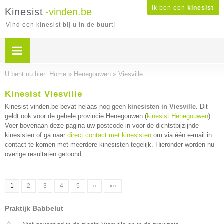
Ik ben een
kinesist
Kinesist
-vinden.be
Vind een kinesist bij u in de buurt!
U bent nu hier:
Home
»
Henegouwen
»
Viesville
Kinesist Viesville
Kinesist-vinden.be bevat helaas nog geen
kinesisten in Viesville
. Dit
geldt ook voor de gehele provincie Henegouwen (
kinesist Henegouwen
).
Voer bovenaan deze pagina uw postcode in voor de dichtstbijzijnde
kinesisten of ga naar
direct contact met kinesisten
om via één e-mail in
contact te komen met meerdere kinesisten tegelijk. Hieronder worden nu
overige resultaten getoond.
1
2
3
4
5
»
»»
Praktijk Babbelut