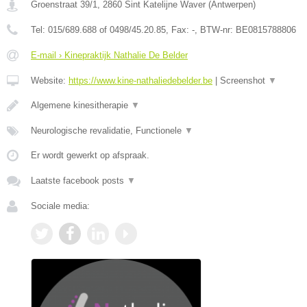
Groenstraat 39/1
,
2860
Sint Katelijne Waver
(
Antwerpen
)
Tel:
015/689.688 of 0498/45.20.85
, Fax:
-
, BTW-nr:
BE0815788806
E-mail › Kinepraktijk Nathalie De Belder
Website:
https://www.kine-nathaliedebelder.be
|
Screenshot
▼
Algemene kinesitherapie
▼
Neurologische revalidatie, Functionele
▼
Er wordt gewerkt op afspraak.
Laatste facebook posts
▼
Sociale media: