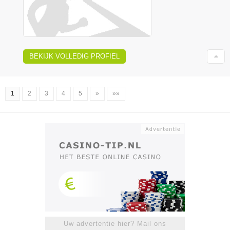
BEKIJK VOLLEDIG PROFIEL
1
2
3
4
5
»
»»
Uw advertentie hier? Mail ons