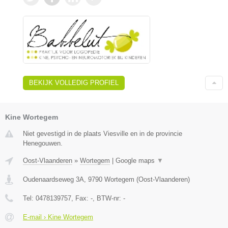
BEKIJK VOLLEDIG PROFIEL
Kine Wortegem
Niet gevestigd in de plaats Viesville en in de provincie
Henegouwen.
Oost-Vlaanderen
»
Wortegem
|
Google maps
▼
Oudenaardseweg 3A
,
9790
Wortegem
(
Oost-Vlaanderen
)
Tel:
0478139757
, Fax:
-
, BTW-nr:
-
E-mail › Kine Wortegem