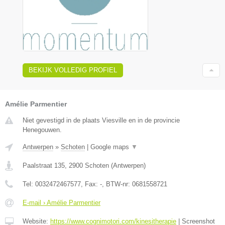
BEKIJK VOLLEDIG PROFIEL
Amélie Parmentier
Niet gevestigd in de plaats Viesville en in de provincie
Henegouwen.
Antwerpen
»
Schoten
|
Google maps
▼
Paalstraat 135
,
2900
Schoten
(
Antwerpen
)
Tel:
0032472467577
, Fax:
-
, BTW-nr:
0681558721
E-mail › Amélie Parmentier
Website:
https://www.cognimotori.com/kinesitherapie
|
Screenshot