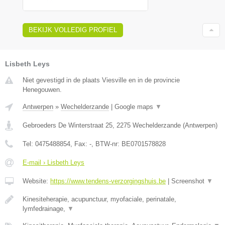
BEKIJK VOLLEDIG PROFIEL
Lisbeth Leys
Niet gevestigd in de plaats Viesville en in de provincie
Henegouwen.
Antwerpen
»
Wechelderzande
|
Google maps
▼
Gebroeders De Winterstraat 25
,
2275
Wechelderzande
(
Antwerpen
)
Tel:
0475488854
, Fax:
-
, BTW-nr:
BE0701578828
E-mail › Lisbeth Leys
Website:
https://www.tendens-verzorgingshuis.be
|
Screenshot
▼
Kinesiteherapie, acupunctuur, myofaciale, perinatale,
lymfedrainage,
▼