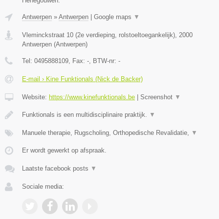
Henegouwen.
Antwerpen
»
Antwerpen
|
Google maps
▼
Vleminckstraat 10 (2e verdieping, rolstoeltoegankelijk)
,
2000
Antwerpen
(
Antwerpen
)
Tel:
0495888109
, Fax:
-
, BTW-nr:
-
E-mail › Kine Funktionals (Nick de Backer)
Website:
https://www.kinefunktionals.be
|
Screenshot
▼
Funktionals is een multidisciplinaire praktijk.
▼
Manuele therapie, Rugscholing, Orthopedische Revalidatie,
▼
Er wordt gewerkt op afspraak.
Laatste facebook posts
▼
Sociale media: