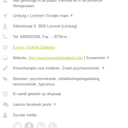
Niet gevestigd in de plaats Viesville en in de provincie
Henegouwen.
Limburg
»
Lommel
|
Google maps
▼
Sikkelstraat 9
,
3920
Lommel
(
Limburg
)
Tel:
0499203268
, Fax:
-
, BTW-nr:
-
E-mail › Praktijk Babbelut
Website:
http://www.logopediebabbelut.be/
|
Screenshot
▼
Kinesitherapie voor kinderen. Zowel psychomotoriek,
▼
Diensten: psychomotoriek, ontwikkelingsbegeleiding,
neuromotoriek, typcursus
Er wordt gewerkt op afspraak.
Laatste facebook posts
▼
Sociale media: