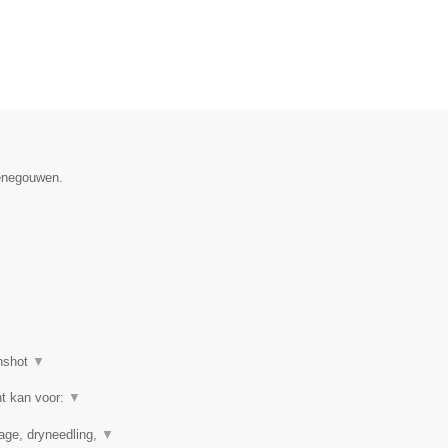
Henegouwen.
nshot
▼
ht kan voor:
▼
nage, dryneedling,
▼