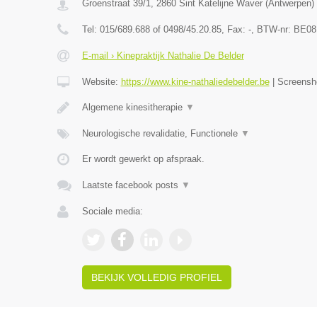
Groenstraat 39/1
,
2860
Sint Katelijne Waver
(
Antwerpen
)
Tel:
015/689.688 of 0498/45.20.85
, Fax:
-
, BTW-nr:
BE08
E-mail › Kinepraktijk Nathalie De Belder
Website:
https://www.kine-nathaliedebelder.be
|
Screensh
Algemene kinesitherapie
▼
Neurologische revalidatie, Functionele
▼
Er wordt gewerkt op afspraak.
Laatste facebook posts
▼
Sociale media:
BEKIJK VOLLEDIG PROFIEL