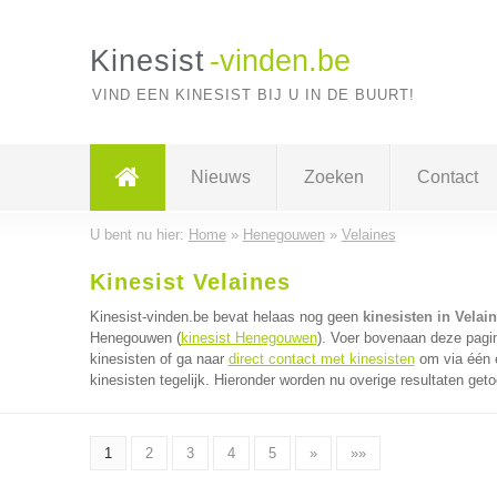
Kinesist
-vinden.be
VIND EEN KINESIST BIJ U IN DE BUURT!
Nieuws
Zoeken
Contact
U bent nu hier:
Home
»
Henegouwen
»
Velaines
Kinesist Velaines
Kinesist-vinden.be bevat helaas nog geen
kinesisten in Velai
Henegouwen (
kinesist Henegouwen
). Voer bovenaan deze pagin
kinesisten of ga naar
direct contact met kinesisten
om via één e
kinesisten tegelijk. Hieronder worden nu overige resultaten get
1
2
3
4
5
»
»»