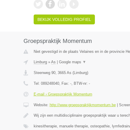
BEKIJK VOLLEDIG PROFIEL
Groepspraktijk Momentum
Niet gevestigd in de plaats Velaines en in de provincie 
Limburg
»
As
|
Google maps
▼
Steenweg 90
,
3665
As
(
Limburg
)
Tel:
089248040
, Fax:
-
, BTW-nr:
-
E-mail › Groepspraktijk Momentum
Website:
http://www.groepspraktijkmomentum.be
|
Scree
Wij zijn een multidisciplinaire groepspraktijk waar u terec
kinesitherapie, manuele therapie, osteopathie, lymfedrai