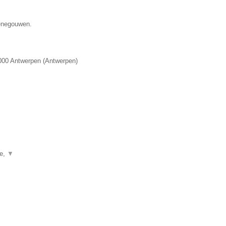
Henegouwen.
000
Antwerpen
(
Antwerpen
)
ie,
▼