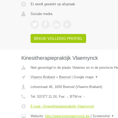
Er wordt gewerkt op afspraak.
Sociale media:
BEKIJK VOLLEDIG PROFIEL
Kinesitherapiepraktijk Vlaemynck
Niet gevestigd in de plaats Velaines en in de provincie 
Vlaams-Brabant
»
Beersel
|
Google maps
▼
Lotsestraat 46
,
1650
Beersel
(
Vlaams-Brabant
)
Tel:
02/377.11.24
, Fax:
-
, BTW-nr:
-
E-mail › Kinesitherapiepraktijk Vlaemynck
Website:
http://www.kinevlaemynck.be
|
Screenshot
▼