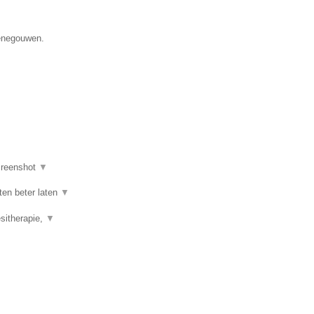
Henegouwen.
reenshot
▼
ten beter laten
▼
esitherapie,
▼