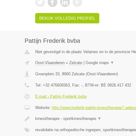
BEKIJK VOLLEDIG PROFIEL
Pattijn Frederik bvba
Niet gevestigd in de plaats Velaines en in de provincie 
Oost-Vlaanderen
»
Zelzate
|
Google maps
▼
Groenplein 33
,
9060
Zelzate
(
Oost-Vlaanderen
)
Tel:
+32 476609363
, Fax:
-
, BTW-nr:
BE 0826.417.432
E-mail › Pattijn Frederik bvba
Website:
http://www.frederik-pattijn-kinesitherapie7.webn
kinesitherapie - sportkinesitherapie
▼
revalidatie na orthopedische ingrepen, sportkinesitherapi