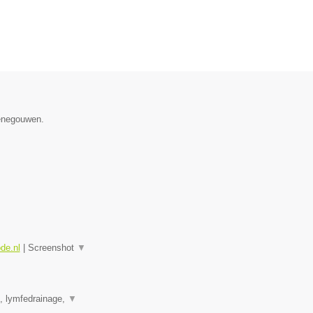
Henegouwen.
ode.nl
|
Screenshot
▼
e, lymfedrainage,
▼