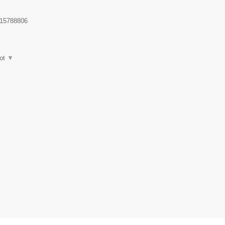
15788806
ot
▼