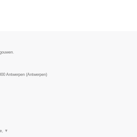
egouwen.
000
Antwerpen
(
Antwerpen
)
ie,
▼