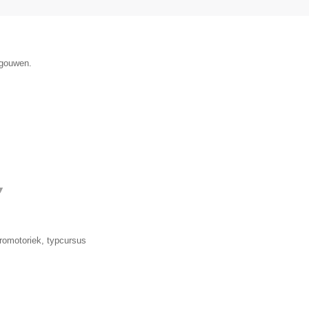
egouwen.
▼
romotoriek, typcursus