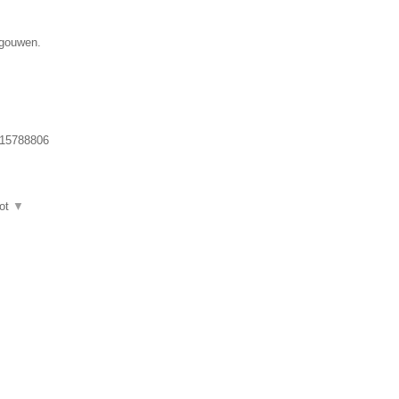
egouwen.
15788806
ot
▼