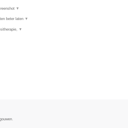
reenshot
▼
ten beter laten
▼
esitherapie,
▼
egouwen.