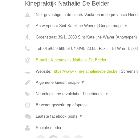
Kinepraktijk Nathalie De Belder
Niet gevestigd in de plaats Vaulx en in de provincie Hen
Antwerpen
»
Sint Katelijne Waver
|
Google maps
▼
Groenstraat 39/1
,
2860
Sint Katelijne Waver
(
Antwerpen
)
Tel:
015/689.688 of 0498/45.20.85
, Fax:
-
, BTW-nr:
BE08
E-mail › Kinepraktijk Nathalie De Belder
Website:
https://www.kine-nathaliedebelder.be
|
Screensh
Algemene kinesitherapie
▼
Neurologische revalidatie, Functionele
▼
Er wordt gewerkt op afspraak.
Laatste facebook posts
▼
Sociale media: