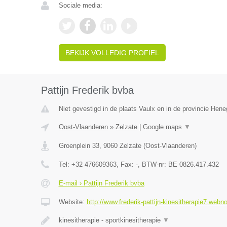
Sociale media:
BEKIJK VOLLEDIG PROFIEL
Pattijn Frederik bvba
Niet gevestigd in de plaats Vaulx en in de provincie Hen
Oost-Vlaanderen
»
Zelzate
|
Google maps
▼
Groenplein 33
,
9060
Zelzate
(
Oost-Vlaanderen
)
Tel:
+32 476609363
, Fax:
-
, BTW-nr:
BE 0826.417.432
E-mail › Pattijn Frederik bvba
Website:
http://www.frederik-pattijn-kinesitherapie7.webn
kinesitherapie - sportkinesitherapie
▼