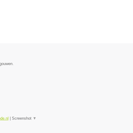
egouwen.
ode.nl
|
Screenshot
▼