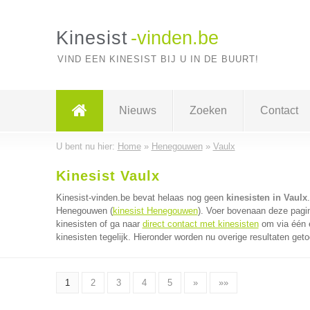
Kinesist
-vinden.be
VIND EEN KINESIST BIJ U IN DE BUURT!
Nieuws
Zoeken
Contact
U bent nu hier:
Home
»
Henegouwen
»
Vaulx
Kinesist Vaulx
Kinesist-vinden.be bevat helaas nog geen
kinesisten in Vaulx
Henegouwen (
kinesist Henegouwen
). Voer bovenaan deze pagin
kinesisten of ga naar
direct contact met kinesisten
om via één e
kinesisten tegelijk. Hieronder worden nu overige resultaten get
1
2
3
4
5
»
»»