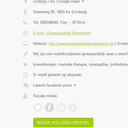
Limburg
»
As
|
Google maps
▼
Steenweg 90
,
3665
As
(
Limburg
)
Tel:
089248040
, Fax:
-
, BTW-nr:
-
E-mail › Groepspraktijk Momentum
Website:
http://www.groepspraktijkmomentum.be
|
Scree
Wij zijn een multidisciplinaire groepspraktijk waar u terec
kinesitherapie, manuele therapie, osteopathie, lymfedrai
Er wordt gewerkt op afspraak.
Laatste facebook posts
▼
Sociale media:
BEKIJK VOLLEDIG PROFIEL