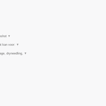
nshot
▼
ht kan voor:
▼
nage, dryneedling,
▼