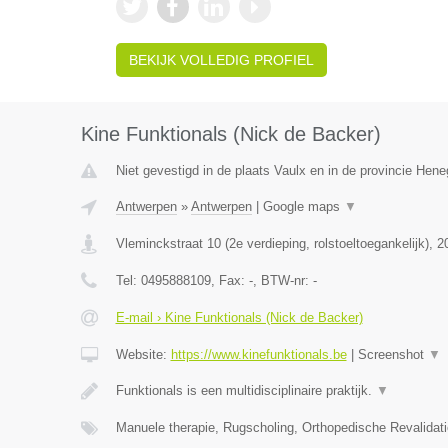
BEKIJK VOLLEDIG PROFIEL
Kine Funktionals (Nick de Backer)
Niet gevestigd in de plaats Vaulx en in de provincie Hen
Antwerpen
»
Antwerpen
|
Google maps
▼
Vleminckstraat 10 (2e verdieping, rolstoeltoegankelijk)
,
2
Tel:
0495888109
, Fax:
-
, BTW-nr:
-
E-mail › Kine Funktionals (Nick de Backer)
Website:
https://www.kinefunktionals.be
|
Screenshot
▼
Funktionals is een multidisciplinaire praktijk.
▼
Manuele therapie, Rugscholing, Orthopedische Revalidat