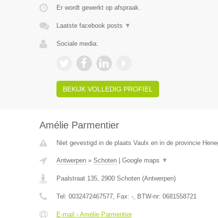
Er wordt gewerkt op afspraak.
Laatste facebook posts
▼
Sociale media:
BEKIJK VOLLEDIG PROFIEL
Amélie Parmentier
Niet gevestigd in de plaats Vaulx en in de provincie Hen
Antwerpen
»
Schoten
|
Google maps
▼
Paalstraat 135
,
2900
Schoten
(
Antwerpen
)
Tel:
0032472467577
, Fax:
-
, BTW-nr:
0681558721
E-mail › Amélie Parmentier