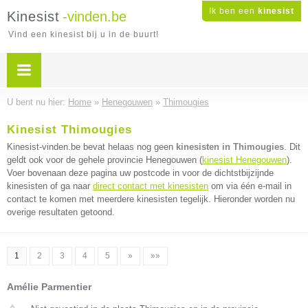
Ik ben een
kinesist
Kinesist
-vinden.be
Vind een kinesist bij u in de buurt!
U bent nu hier:
Home
»
Henegouwen
»
Thimougies
Kinesist Thimougies
Kinesist-vinden.be bevat helaas nog geen
kinesisten in Thimougies
. Dit
geldt ook voor de gehele provincie Henegouwen (
kinesist Henegouwen
).
Voer bovenaan deze pagina uw postcode in voor de dichtstbijzijnde
kinesisten of ga naar
direct contact met kinesisten
om via één e-mail in
contact te komen met meerdere kinesisten tegelijk. Hieronder worden nu
overige resultaten getoond.
1
2
3
4
5
»
»»
Amélie Parmentier