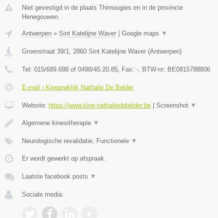
Niet gevestigd in de plaats Thimougies en in de provincie
Henegouwen.
Antwerpen
»
Sint Katelijne Waver
|
Google maps
▼
Groenstraat 39/1
,
2860
Sint Katelijne Waver
(
Antwerpen
)
Tel:
015/689.688 of 0498/45.20.85
, Fax:
-
, BTW-nr:
BE0815788806
E-mail › Kinepraktijk Nathalie De Belder
Website:
https://www.kine-nathaliedebelder.be
|
Screenshot
▼
Algemene kinesitherapie
▼
Neurologische revalidatie, Functionele
▼
Er wordt gewerkt op afspraak.
Laatste facebook posts
▼
Sociale media: