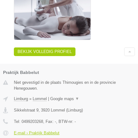
BEKIJK VOLLEDIG PROFIEL
Praktijk Babbelut
Niet gevestigd in de plaats Thimougies en in de provincie
Henegouwen.
Limburg
»
Lommel
|
Google maps
▼
Sikkelstraat 9
,
3920
Lommel
(
Limburg
)
Tel:
0499203268
, Fax:
-
, BTW-nr:
-
E-mail › Praktijk Babbelut