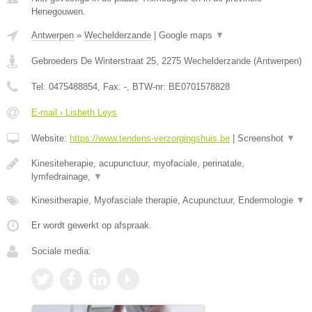
Henegouwen.
Antwerpen
»
Wechelderzande
|
Google maps
▼
Gebroeders De Winterstraat 25
,
2275
Wechelderzande
(
Antwerpen
)
Tel:
0475488854
, Fax:
-
, BTW-nr:
BE0701578828
E-mail › Lisbeth Leys
Website:
https://www.tendens-verzorgingshuis.be
|
Screenshot
▼
Kinesiteherapie, acupunctuur, myofaciale, perinatale,
lymfedrainage,
▼
Kinesitherapie, Myofasciale therapie, Acupunctuur, Endermologie
▼
Er wordt gewerkt op afspraak.
Sociale media: