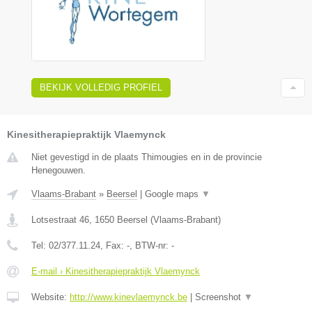
BEKIJK VOLLEDIG PROFIEL
Kinesitherapiepraktijk Vlaemynck
Niet gevestigd in de plaats Thimougies en in de provincie
Henegouwen.
Vlaams-Brabant
»
Beersel
|
Google maps
▼
Lotsestraat 46
,
1650
Beersel
(
Vlaams-Brabant
)
Tel:
02/377.11.24
, Fax:
-
, BTW-nr:
-
E-mail › Kinesitherapiepraktijk Vlaemynck
Website:
http://www.kinevlaemynck.be
|
Screenshot
▼