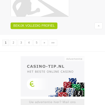
BEKIJK VOLLEDIG PROFIEL
1
2
3
4
5
»
»»
Uw advertentie hier? Mail ons