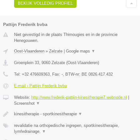
BEKIJK VOLLEDIG PROFIEL
Pattijn Frederik bvba
Niet gevestigd in de plaats Thimougies en in de provincie
Henegouwen.
Oost-Vlaanderen
»
Zelzate
|
Google maps
▼
Groenplein 33
,
9060
Zelzate
(
Oost-Vlaanderen
)
Tel:
+32 476609363
, Fax:
-
, BTW-nr:
BE 0826.417.432
E-mail › Pattijn Frederik bvba
Website:
http://www.frederik-pattijn-kinesitherapie7.webnode.nl
|
Screenshot
▼
kinesitherapie - sportkinesitherapie
▼
revalidatie na orthopedische ingrepen, sportkinesitherapie,
lymfedrainage,
▼