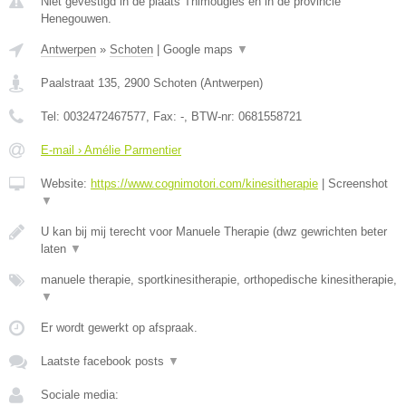
Niet gevestigd in de plaats Thimougies en in de provincie
Henegouwen.
Antwerpen
»
Schoten
|
Google maps
▼
Paalstraat 135
,
2900
Schoten
(
Antwerpen
)
Tel:
0032472467577
, Fax:
-
, BTW-nr:
0681558721
E-mail › Amélie Parmentier
Website:
https://www.cognimotori.com/kinesitherapie
|
Screenshot
▼
U kan bij mij terecht voor Manuele Therapie (dwz gewrichten beter
laten
▼
manuele therapie, sportkinesitherapie, orthopedische kinesitherapie,
▼
Er wordt gewerkt op afspraak.
Laatste facebook posts
▼
Sociale media: